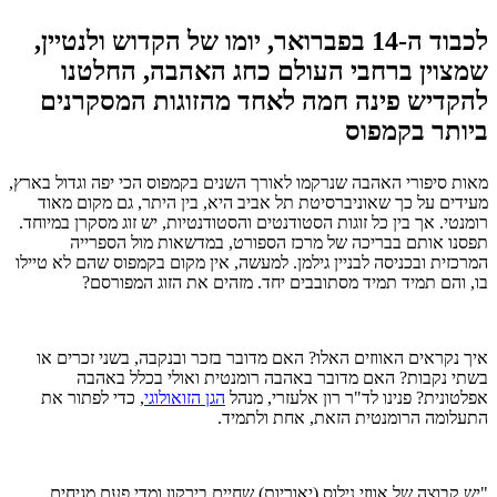
לכבוד
ה-14 בפברואר, יומו של הקדוש ולנטיין,
שמצוין ברחבי העולם כחג האהבה,
החלטנו
להקדיש פינה חמה לאחד מהזוגות המסקרנים
ביותר בקמפוס
מאות סיפורי האהבה שנרקמו לאורך השנים בקמפוס הכי יפה וגדול בארץ,
מעידים על כך שאוניברסיטת תל אביב היא, בין היתר, גם מקום מאוד
רומנטי. אך בין כל זוגות הסטודנטים והסטודנטיות, יש זוג מסקרן במיוחד.
תפסנו אותם בבריכה של מרכז הספורט, במדשאות מול הספרייה
המרכזית ובכניסה לבניין גילמן. למעשה, אין מקום בקמפוס שהם לא טיילו
בו, והם תמיד תמיד מסתובבים יחד. מזהים את הזוג המפורסם?
איך נקראים האווזים האלו? האם מדובר בזכר ובנקבה, בשני זכרים או
בשתי נקבות? האם מדובר באהבה רומנטית ואולי בכלל באהבה
אפלטונית? פנינו לד"ר רון אלעזרי, מנהל
הגן הזואולוגי
, כדי לפתור את
התעלומה הרומנטית הזאת, אחת ולתמיד.
"יש קבוצה של אווזי נילוס (יאוריות) שחיים בירקון ומדי פעם מגיחים