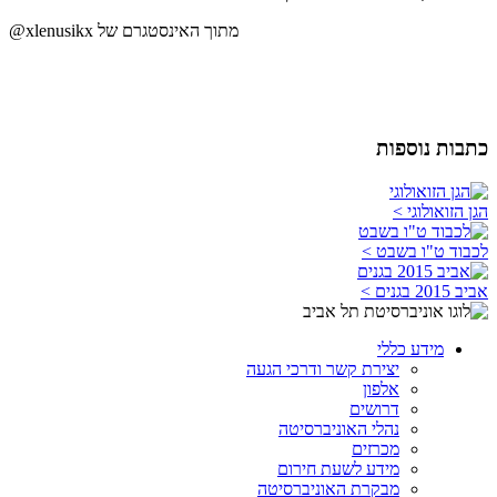
@xlenusikx מתוך האינסטגרם של
כתבות נוספות
הגן הזואולוגי >
לכבוד ט"ו בשבט >
אביב 2015 בגנים >
מידע כללי
יצירת קשר ודרכי הגעה
אלפון
דרושים
נהלי האוניברסיטה
מכרזים
מידע לשעת חירום
מבקרת האוניברסיטה