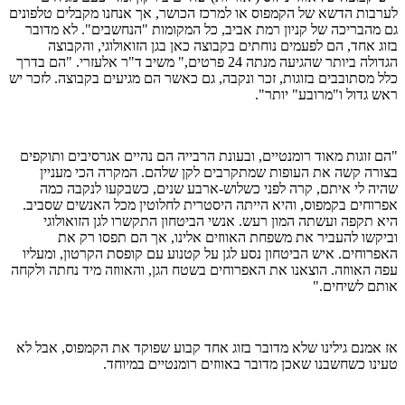
לערבות הדשא של הקמפוס או למרכז הכושר, אך אנחנו מקבלים טלפונים
גם מהבריכה של קניון רמת אביב, כל המקומות "הנחשבים". לא מדובר
בזוג אחד, הם לפעמים נוחתים בקבוצה כאן בגן הזואולוגי, והקבוצה
הגדולה ביותר שהגיעה מנתה 24 פרטים," משיב ד"ר אלעזרי. "הם בדרך
כלל מסתובבים בזוגות, זכר ונקבה, גם כאשר הם מגיעים בקבוצה. לזכר יש
ראש גדול ו"מרובע" יותר".
"הם זוגות מאוד רומנטיים, ובעונת הרבייה הם נהיים אגרסיבים ותוקפים
בצורה קשה את העופות שמתקרבים לקן שלהם. המקרה הכי מעניין
שהיה לי איתם, קרה לפני כשלוש-ארבע שנים, כשבקעו לנקבה כמה
אפרוחים בקמפוס, והיא הייתה היסטרית לחלוטין מכל האנשים שסביב.
היא תקפה ועשתה המון רעש. אנשי הביטחון התקשרו לגן הזואולוגי
וביקשו להעביר את משפחת האווזים אלינו, אך הם תפסו רק את
האפרוחים. איש הביטחון נסע לגן על קטנוע עם קופסת הקרטון, ומעליו
עפה האווזה. הוצאנו את האפרוחים בשטח הגן, והאווזה מיד נחתה ולקחה
אותם לשיחים."
אז אמנם גילינו שלא מדובר בזוג אחד קבוע שפוקד את הקמפוס, אבל לא
טעינו כשחשבנו שאכן מדובר באווזים רומנטיים במיוחד.