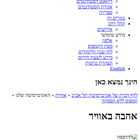
דקאנט הסטודנטים
אגודת הסטודנטים
ספריות
בוגרים.ות
קהל רחב
אירועים
מידע שימושי
אלפון
מפת הקמפוס
לוח שנת הלימודים
מידע לשעת חירום
הצהרת נגישות
English
הינך נמצא כאן
לדף הבית של אוניברסיטת תל אביב
»
אודות
»
האוניברסיטה שלנו
»
קמפוס ללא הפסקה
אהבה באוויר