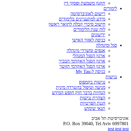
תקנון משמעת ופסקי דין
לימודים
רישום לאוניברסיטה
מידע למתעניינים בלימודים
חישוב סיכויי קבלה לתואר ראשון
לוח שנת הלימודים
ידיעונים
כניסה לאזור האישי
סגל ומינהלה
אגפים ומשרדי מינהלה
ארגון הסגל המנהלי
ארגון הסגל האקדמי הבכיר
ארגון הסגל האקדמי הזוטר
כניסה ל-My Tau
נגישות
נגישות בקמפוס
מניעה וטיפול בהטרדה מינית
הנחיות בדבר חוק חופש המידע
הצהרת נגישות
הגנת הפרטיות
תנאי שימוש
אוניברסיטת תל אביב
P.O. Box 39040, Tel Aviv 6997801
test test test