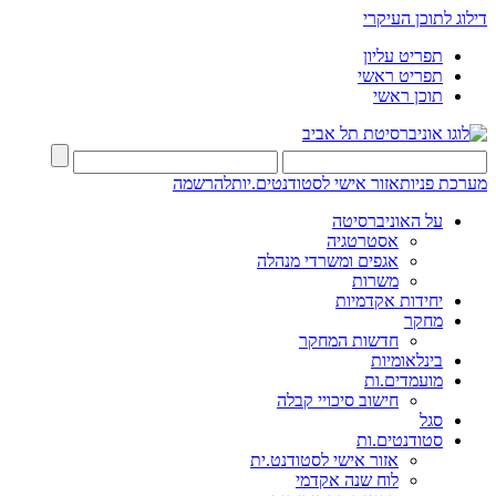
דילוג לתוכן העיקרי
תפריט עליון
תפריט ראשי
תוכן ראשי
מערכת פניות
אזור אישי לסטודנטים.יות
להרשמה
על האוניברסיטה
אסטרטגיה
אגפים ומשרדי מנהלה
משרות
יחידות אקדמיות
מחקר
חדשות המחקר
בינלאומיות
מועמדים.ות
חישוב סיכויי קבלה
סגל
סטודנטים.ות
אזור אישי לסטודנט.ית
לוח שנה אקדמי