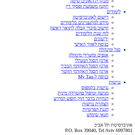
מבקרת האוניברסיטה
תקנון משמעת ופסקי דין
לימודים
רישום לאוניברסיטה
מידע למתעניינים בלימודים
חישוב סיכויי קבלה לתואר ראשון
לוח שנת הלימודים
ידיעונים
כניסה לאזור האישי
סגל ומינהלה
אגפים ומשרדי מינהלה
ארגון הסגל המנהלי
ארגון הסגל האקדמי הבכיר
ארגון הסגל האקדמי הזוטר
כניסה ל-My Tau
נגישות
נגישות בקמפוס
מניעה וטיפול בהטרדה מינית
הנחיות בדבר חוק חופש המידע
הצהרת נגישות
הגנת הפרטיות
תנאי שימוש
אוניברסיטת תל אביב
P.O. Box 39040, Tel Aviv 6997801