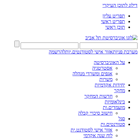
דילוג לתוכן העיקרי
תפריט עליון
תפריט ראשי
תוכן ראשי
מערכת פניות
אזור אישי לסטודנטים.יות
להרשמה
על האוניברסיטה
אסטרטגיה
אגפים ומשרדי מנהלה
משרות
יחידות אקדמיות
מחקר
חדשות המחקר
בינלאומיות
מועמדים.ות
חישוב סיכויי קבלה
סגל
סטודנטים.ות
אזור אישי לסטודנט.ית
לוח שנה אקדמי