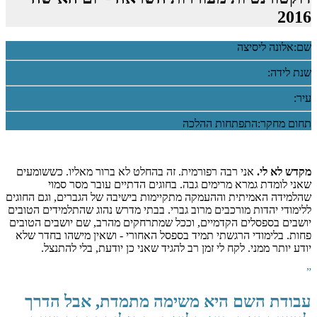
2016
שם:
אלונה ליסיצה
שנת לידה:
עיר:
תחום מחקר:
התפתחות ההלכה
מקדש לא לי.
אני רבה רפורמית. זה בהחלט לא ברור מאליו. כששומעים
שאני לומדת גמרא מרימים גבה. בחוגים הדתיים עובר מסר סמוי
שהלמידה האמיתית וההעמקה מתקיימות בישיבה של הגברים, וגם החוגים
ללימודי יהדות מורכבים מרוב גברי. בבתי מדרש נהוג שהתלמידים הטובים
יושבים בספסלים הקדמיים, וככל שמתרחקים מהרב, שם יושבים הטובים
פחות. בלימודי הרגשתי תמיד בספסל האחורי - ושאין מישהו בחדר שלא
יודע יותר ממני. לקח לי זמן רב להגיד שאני כן יודעת, בלי להתנצל.
”
עבודת השם היא משימה מתמדת, אבל הדרך