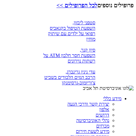
פרופילים נוספים
לכל הפרופילים >>
סטפני ליבזון,
השפעת הטיפול בקנאביס
רפואי על ילדים עם שיתוק
מוחין
סיון קנר,
השפעת חסר חלבון ATM על
רשתות נוירונים
עדי ניניו גרינברג,
הרכב הגזים הלכודים בשביט
צ'וריומוב-גרסימנקו
מידע כללי
יצירת קשר ודרכי הגעה
אלפון
דרושים
נהלי האוניברסיטה
מכרזים
מידע לשעת חירום