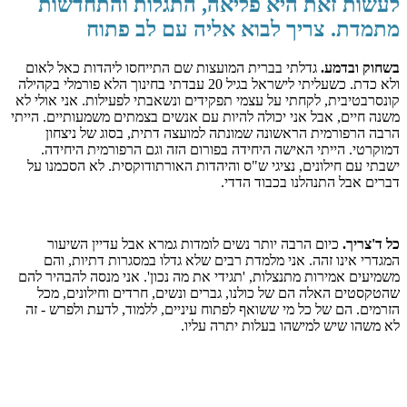
לעשות זאת היא פליאה, התגלות והתחדשות
מתמדת. צריך לבוא אליה עם לב פתוח
בשחוק ובדמע.
גדלתי בברית המועצות שם התייחסו ליהדות כאל לאום
ולא כדת. כשעליתי לישראל בגיל 20 עבדתי בחינוך הלא פורמלי בקהילה
קונסרבטיבית, לקחתי על עצמי תפקידים ונשאבתי לפעילות. אני אולי לא
משנה חיים, אבל אני יכולה להיות עם אנשים בצמתים משמעותיים. הייתי
הרבה הרפורמית הראשונה שמונתה למועצה דתית, בסוג של ניצחון
דמוקרטי. הייתי האישה היחידה בפורום הזה וגם הרפורמית היחידה.
ישבתי עם חילונים, נציגי ש"ס והיהדות האורתודוקסית. לא הסכמנו על
דברים אבל התנהלנו בכבוד הדדי.
כל ד'צריך.
כיום הרבה יותר נשים לומדות גמרא אבל עדיין השיעור
המגדרי אינו זהה. אני מלמדת רבים שלא גדלו במסגרות דתיות, והם
משמיעים אמירות מתנצלות, 'תגידי את מה נכון'. אני מנסה להבהיר להם
שהטקסטים האלה הם של כולנו, גברים ונשים, חרדים וחילונים, מכל
הזרמים. הם של כל מי ששואף לפתוח עיניים, ללמוד, לדעת ולפרש - זה
לא משהו שיש למישהו בעלות יתרה עליו.