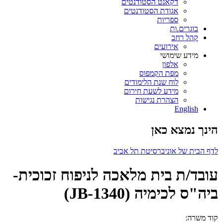
דקאנט הסטודנטים
אגודת הסטודנטים
ספריות
בוגרים.ות
קהל רחב
אירועים
מידע שימושי
אלפון
מפת הקמפוס
לוח שנת הלימודים
מידע לשעת חירום
הצהרת נגישות
English
הינך נמצא כאן
לדף הבית של אוניברסיטת תל אביב
עובד/ת בית מלאכה לניפוח זכוכית-
ביה"ס לכימיה (JB-1340)
קוד משרה: