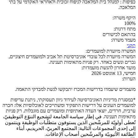
כפיפות : למנהל בית המלאכה לניפוח זכוכית ולאחראי האקדמי על בתי
המלאכה.
היקף משרה:
100%
מתח דרגות:
בהתאם לכישורים
מעמד משרה:
תקני
המשרה מיועדת למועמדים:
המשרה מיועדת לכל עובדי אוניברסיטת תל אביב ולמועמדים חיצוניים,
גברים ונשים כאחד. רק פניות מתאימות תענינה.
מועד אחרון להגשת מועמדות:
חמישי, 13 אוגוסט 2026
הערות:
מועמדים שיעמדו בדרישות המכרז יתבקשו לגשת למבדקי התאמה.
*במסגרת מדיניות האוניברסיטה לעידוד גיוון תעסוקתי, ניתנת עדיפות
למועמדים העונים על דרישות התפקיד ומשתייכים לאוכלוסיות אלו: חברה
ערבית, חרדים, יוצאי העדה האתיופית ומועמדים עם מוגבלות. רק פניות
מתאימות תענינה. في إطار سياسة الجامعة لتشجيع التنوّع التوظيفيّ،
تُعطى أولويّة للمرشّحين الذين يستوفون متطلّبات الوظيفة وينتمون
إلى إحدى المجموعات التالية: المجتمع العربيّ، الحريديم، أبناء
الطائفة الأثيوبيّة والمرشّحين أصحاب الإعاقات.