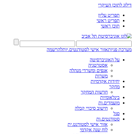
דילוג לתוכן העיקרי
תפריט עליון
תפריט ראשי
תוכן ראשי
מערכת פניות
אזור אישי לסטודנטים.יות
להרשמה
על האוניברסיטה
אסטרטגיה
אגפים ומשרדי מנהלה
משרות
יחידות אקדמיות
מחקר
חדשות המחקר
בינלאומיות
מועמדים.ות
חישוב סיכויי קבלה
סגל
סטודנטים.ות
אזור אישי לסטודנט.ית
לוח שנה אקדמי