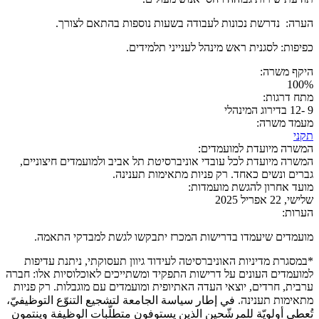
הערה: נדרשת נכונות לעבודה בשעות נוספות בהתאם לצורך.
כפיפות: לסגנית ראש מינהל לענייני תלמידים.
היקף משרה:
100%
מתח דרגות:
9 -12 בדירוג המינהלי
מעמד משרה:
תקני
המשרה מיועדת למועמדים:
המשרה מיועדת לכל עובדי אוניברסיטת תל אביב ולמועמדים חיצוניים,
גברים ונשים כאחד. רק פניות מתאימות תענינה.
מועד אחרון להגשת מועמדות:
שלישי, 22 אפריל 2025
הערות:
מועמדים שיעמדו בדרישות המכרז יתבקשו לגשת למבדקי התאמה.
*במסגרת מדיניות האוניברסיטה לעידוד גיוון תעסוקתי, ניתנת עדיפות
למועמדים העונים על דרישות התפקיד ומשתייכים לאוכלוסיות אלו: חברה
ערבית, חרדים, יוצאי העדה האתיופית ומועמדים עם מוגבלות. רק פניות
מתאימות תענינה. في إطار سياسة الجامعة لتشجيع التنوّع التوظيفيّ،
تُعطى أولويّة للمرشّحين الذين يستوفون متطلّبات الوظيفة وينتمون