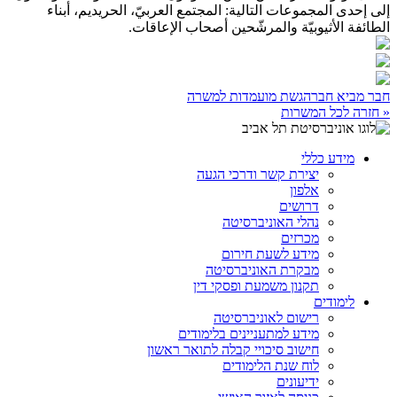
إلى إحدى المجموعات التالية: المجتمع العربيّ، الحريديم، أبناء
الطائفة الأثيوبيّة والمرشّحين أصحاب الإعاقات.
חבר מביא חבר
הגשת מועמדות למשרה
« חזרה לכל המשרות
מידע כללי
יצירת קשר ודרכי הגעה
אלפון
דרושים
נהלי האוניברסיטה
מכרזים
מידע לשעת חירום
מבקרת האוניברסיטה
תקנון משמעת ופסקי דין
לימודים
רישום לאוניברסיטה
מידע למתעניינים בלימודים
חישוב סיכויי קבלה לתואר ראשון
לוח שנת הלימודים
ידיעונים