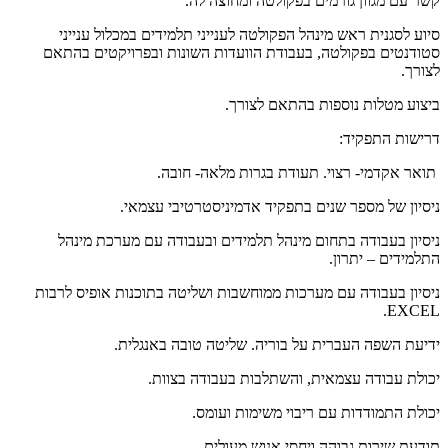
קשר עם מגוון גורמים בפקולטה ומחוצה לה.
סיוע לסגנית ראש מינהל הפקולטה לענייני תלמידים במכלול ענייני
סטודנטים בפקולטה, בעבודת הוועדות השונות ובפרויקטים בהתאם
לצורך.
ביצוע מטלות נוספות בהתאם לצורך.
דרישות התפקיד:
תואר אקדמי- רצוי. תעודת בגרות מלאה- חובה.
ניסיון של מספר שנים בתפקיד אדמיניסטרטיבי עצמאי.
ניסיון בעבודה בתחום מינהל תלמידים ובעבודה עם מערכת מינהל
התלמידים – יתרון.
ניסיון בעבודה עם מערכות ממוחשבות ושליטה בתוכנות אופיס לרבות
EXCEL.
ידיעת השפה העברית על בוריה. שליטה טובה באנגלית.
יכולת עבודה עצמאית, והשתלבות בעבודה בצוות.
יכולת התמודדות עם ריבוי משימות ועומס.
תודעת שירות גבוהה ויחסי אנוש מעולים.