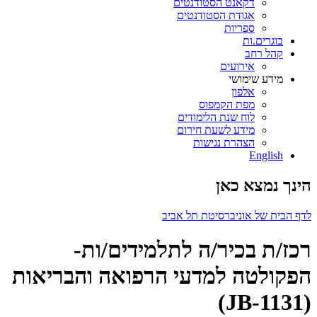
דקאנט הסטודנטים
אגודת הסטודנטים
ספריות
בוגרים.ות
קהל רחב
אירועים
מידע שימושי
אלפון
מפת הקמפוס
לוח שנת הלימודים
מידע לשעת חירום
הצהרת נגישות
English
הינך נמצא כאן
לדף הבית של אוניברסיטת תל אביב
רכז/ת בכיר/ה לתלמידים/ות-
הפקולטה למדעי הרפואה והבריאות
(JB-1131)