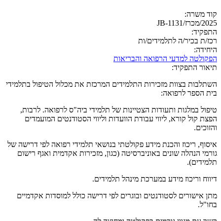
קוד משרה:
2025/מכרז/JB-1131
התפקיד:
רכז/ת בכיר/ה לתלמידים/ות
היחידה:
הפקולטה למדעי הרפואה והבריאות
תיאור התפקיד:
השתלבות בצוות מזכירות התלמידים המרכזת את מכלול הטיפול בתלמידי
בית הספר לרפואה:
טיפול במלגות ותעודות הצטיינות של תלמידי ביה"ס לרפואה. לרבות,
הפצת קול קורא, ליווי עבודת הוועדות וליווי הסטודנטים המועמדים
והזוכים.
איסוף, ריכוז והכנת מידע פקולטתי בנושאי תלמידי רפואה לפי דרישה של
גורמי הנהלה שונים באוניברסיטה (כגון, מזכירות אקדמית ואגף רישום
תלמידים).
דיווח וריכוז מידע במערכת מינהל תלמידים.
מתן אישורים לסטודנטים ובוגרים לפי דרישה כולל למוסדות אקדמיים
בחו"ל.