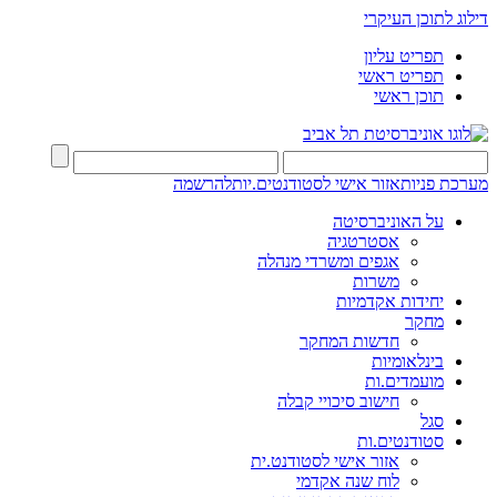
דילוג לתוכן העיקרי
תפריט עליון
תפריט ראשי
תוכן ראשי
מערכת פניות
אזור אישי לסטודנטים.יות
להרשמה
על האוניברסיטה
אסטרטגיה
אגפים ומשרדי מנהלה
משרות
יחידות אקדמיות
מחקר
חדשות המחקר
בינלאומיות
מועמדים.ות
חישוב סיכויי קבלה
סגל
סטודנטים.ות
אזור אישי לסטודנט.ית
לוח שנה אקדמי