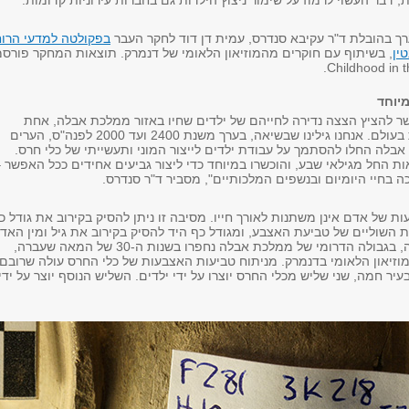
דבר העשוי לרמוז על שימור ניצוץ הילדות גם בחברות עירוניות קדומות.
 בהובלת ד"ר עקיבא סנדרס, עמית דן דוד לחקר העבר
בפקולטה למדעי הרוח
ין
, בשיתוף עם חוקרים מהמוזיאון הלאומי של דנמרק. תוצאות המחקר פורסמ
יוחד
 להציץ הצצה נדירה לחייהם של ילדים שחיו באזור ממלכת אבלה, אחת
הממלכות העתיקות בעולם. אנחנו גילינו שבשיאה, בערך משנת 2400 ועד 2000 לפנה"ס, הערים
בלה החלו להסתמך על עבודת ילדים לייצור המוני ותעשייתי של כלי חרס.
ת החל מגילאי שבע, והוכשרו במיוחד כדי ליצור גביעים אחידים ככל האפשר 
בחיי היומיום ובנשפים המלכותיים", מסביר ד"ר סנדרס.
ות של אדם אינן משתנות לאורך חייו. מסיבה זו ניתן להסיק בקירוב את גודל כ
 השוליים של טביעת האצבע, ומגודל כף היד להסיק בקירוב את גיל ומין האד
כלי החרס מתל חמה, בגבולה הדרומי של ממלכת אבלה נחפרו בשנות ה-30 של המאה שעברה,
וזיאון הלאומי בדנמרק. מניתוח טביעות האצבעות של כלי החרס עולה שרובם
 בעיר חמה, שני שליש מכלי החרס יוצרו על ידי ילדים. השליש הנוסף יוצר על ידי