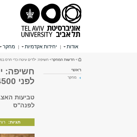
תוכן
תפריט
תפריט
עליון
ראשי
ראשי
אודות
יחידות אקדמיות
מחקר
|
|
הינך נמצא כאן
>
חדשות המחקר
> חשיפה: ילדים עיטרו כדי חרס בממלכה ס
חשיפה: י
ראשי
מחקר
לפני 4500 שנה
לפנה"ס
תגיות:
רוח