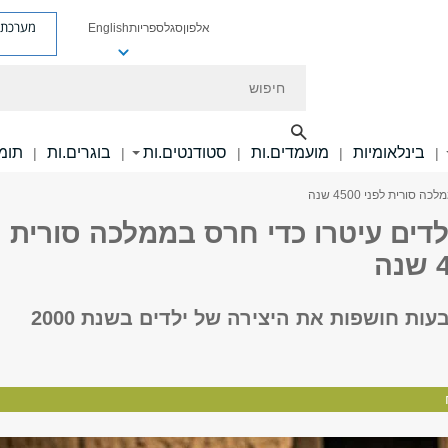
מערכת פ
אלפון
סגל
ספריות
English
חיפוש
בינלאומיות
מועמדים.ות
סטודנטים.ות
בוגרים.ות
תומכ
|
|
|
|
|
ורית לפני 4500 שנה
לדים עיטרו כדי חרס בממלכה סורית
טביעות האצבעות חושפות את היצירה של ילדים בשנת 2000