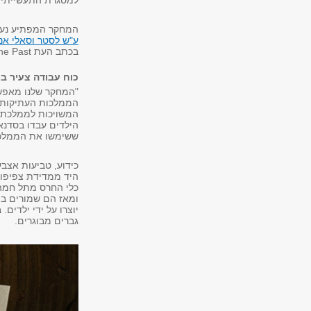
למסגרת התעשייתית, 
המחקר המפתיע נערך
ע"ש לסטר וסאלי אנט
בכתב העת Childhood in the Past.
כוח עבודה צעיר במ
"המחקר שלנו מאפשר
המשויכות לממלכת א
הילדים עבדו בסדנאו
ששימשו את הממלכה 
כידוע, טביעות אצבע
היד ממדידת צפיפות
ומאז הם שמורים במ
יוצרו על ידי ילדים.
גברים מבוגרים.