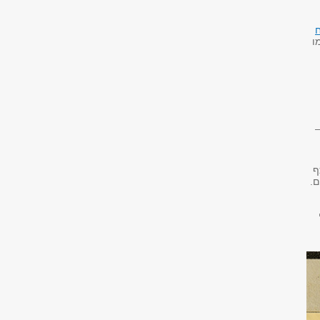
ו
–
ף
ם.