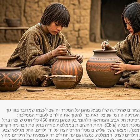
יורים שהילד.ה שלו מביא מהגן על המקרר וחושב לעצמו שמדובר בוון גוך
עתיקה היו מי שניצלו זאת כדי להפוך את הילדים לעובדי הממלכה:
ארכיאולוגים מאוניברסיטת תל אביב והמוזיאון הלאומי בקופנהגן ניתחו 450 כלי חרס שיוצרו בתל
חמה, עיר-בת של ממלכת אבלה (Ebla), אחת החשובות בממלכות סוריה בתקופת הברונזה הקדו
לפני זמננו), ומצאו ששני שלישים מכלי החרס יוצרו על ידי ילדים, החל מגילאי שבע
 הילדים לצרכי הממלכה, נמצאו גם עדויות ליצירה עצמאית של הילדים מחוץ