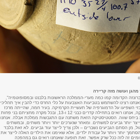
ם
מהגן ועושה מזה קריירה
ונזה הקדומה קמו כמה מערי-הממלכה הראשונות בלבנט ובמסופוטמיה",
אנחנו רצינו להשתמש בטביעות האצבעות על כלי החרס כדי להבין איך תהליכי
רכזי השפיעו על הדמוגרפיה של תעשיית הקרמיקה. בעיר חמה, שהייתה מרכז
קדום להפקת קרמיקה, אנחנו רואים בתחילה קדרים כבני 12 ו-13, ובכל מקרה מחציתם בני פחות
נערות ביחס שווה. הסטטיסטיקה הזאת משתנה עם התגבשות ממלכת אבלה. אנחנו
יצר יותר גביעים למשתים. ומאחר שנערכים יותר ויותר משתים, ובמשתים
, מן הסתם הגביעים נשברים – ולכן צריך לייצר עוד גביעים. לא זאת בלבד
מך יותר ויותר על עבודת ילדים, אלא שאימנו את הילדים האלה לייצר את
דומים זה לזה ככל שרק אפשר. זאת תופעה שאנחנו רואים גם במהפכה