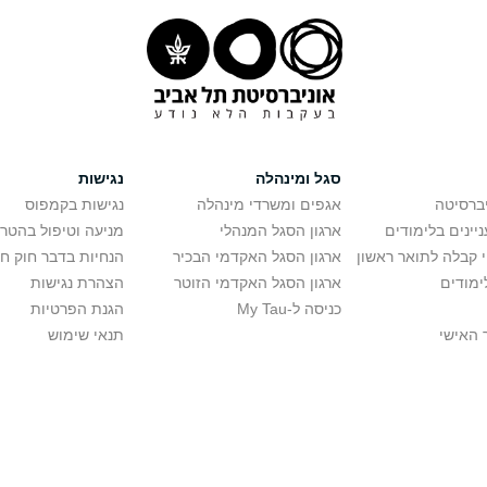
סגל ומינהלה
נגישות
יברסיטה
אגפים ומשרדי מינהלה
נגישות בקמפוס
יינים בלימודים
ארגון הסגל המנהלי
מניעה וטיפול בהטר
י קבלה לתואר ראשון
ארגון הסגל האקדמי הבכיר
הנחיות בדבר חוק ח
ימודים
ארגון הסגל האקדמי הזוטר
הצהרת נגישות
כניסה ל-My Tau
הגנת הפרטיות
 האישי
תנאי שימוש