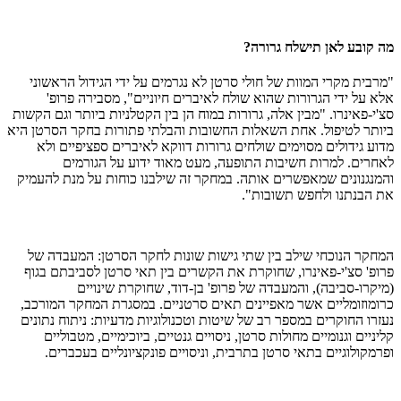
מה קובע לאן תישלח גרורה?
"מרבית מקרי המוות של חולי סרטן לא נגרמים על ידי הגידול הראשוני
אלא על ידי הגרורות שהוא שולח לאיברים חיוניים", מסבירה פרופ'
סצ'י-פאינרו. "מבין אלה, גרורות במוח הן בין הקטלניות ביותר וגם הקשות
ביותר לטיפול. אחת השאלות החשובות והבלתי פתורות בחקר הסרטן היא
מדוע גידולים מסוימים שולחים גרורות דווקא לאיברים ספציפיים ולא
לאחרים. למרות חשיבות התופעה, מעט מאוד ידוע על הגורמים
והמנגנונים שמאפשרים אותה. במחקר זה שילבנו כוחות על מנת להעמיק
את הבנתנו ולחפש תשובות".
המחקר הנוכחי שילב בין שתי גישות שונות לחקר הסרטן: המעבדה של
פרופ' סצ'י-פאינרו, שחוקרת את הקשרים בין תאי סרטן לסביבתם בגוף
(מיקרו-סביבה), והמעבדה של פרופ' בן-דוד, שחוקרת שינויים
כרומוזומליים אשר מאפיינים תאים סרטניים. במסגרת המחקר המורכב,
נעזרו החוקרים במספר רב של שיטות וטכנולוגיות מדעיות: ניתוח נתונים
קליניים וגנומיים מחולות סרטן, ניסויים גנטיים, ביוכימיים, מטבוליים
ופרמקולוגיים בתאי סרטן בתרבית, וניסויים פונקציונליים בעכברים.