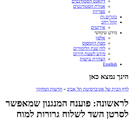
דקאנט הסטודנטים
אגודת הסטודנטים
ספריות
בוגרים.ות
קהל רחב
אירועים
מידע שימושי
אלפון
מפת הקמפוס
לוח שנת הלימודים
מידע לשעת חירום
הצהרת נגישות
English
הינך נמצא כאן
לדף הבית של אוניברסיטת תל אביב
»
חדשות המחקר
לראשונה: פוענח המנגנון שמאפשר
לסרטן השד לשלוח גרורות למוח