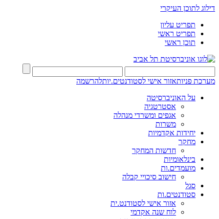
דילוג לתוכן העיקרי
תפריט עליון
תפריט ראשי
תוכן ראשי
מערכת פניות
אזור אישי לסטודנטים.יות
להרשמה
על האוניברסיטה
אסטרטגיה
אגפים ומשרדי מנהלה
משרות
יחידות אקדמיות
מחקר
חדשות המחקר
בינלאומיות
מועמדים.ות
חישוב סיכויי קבלה
סגל
סטודנטים.ות
אזור אישי לסטודנט.ית
לוח שנה אקדמי