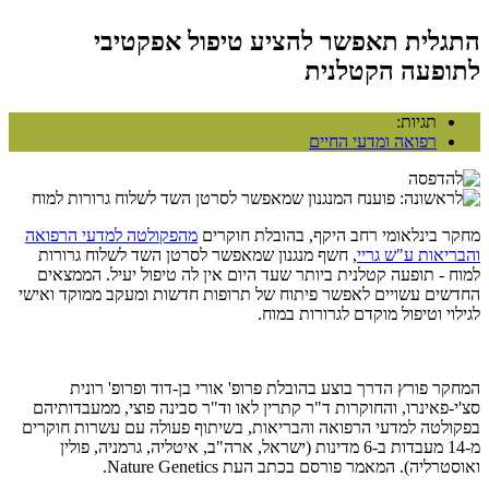
התגלית תאפשר להציע טיפול אפקטיבי
לתופעה הקטלנית
תגיות:
רפואה ומדעי החיים
מחקר בינלאומי רחב היקף, בהובלת חוקרים
מהפקולטה למדעי הרפואה
והבריאות ע"ש גריי
, חשף מנגנון שמאפשר לסרטן השד לשלוח גרורות
למוח - תופעה קטלנית ביותר שעד היום אין לה טיפול יעיל. הממצאים
החדשים עשויים לאפשר פיתוח של תרופות חדשות ומעקב ממוקד ואישי
לגילוי וטיפול מוקדם לגרורות במוח.
המחקר פורץ הדרך בוצע בהובלת פרופ' אורי בן-דוד ופרופ' רונית
סצ'י-פאינרו, והחוקרות ד"ר קתרין לאו וד"ר סבינה פוצי, ממעבדותיהם
בפקולטה למדעי הרפואה והבריאות, בשיתוף פעולה עם עשרות חוקרים
מ-14 מעבדות ב-6 מדינות (ישראל, ארה"ב, איטליה, גרמניה, פולין
ואוסטרליה). המאמר פורסם בכתב העת Nature Genetics.