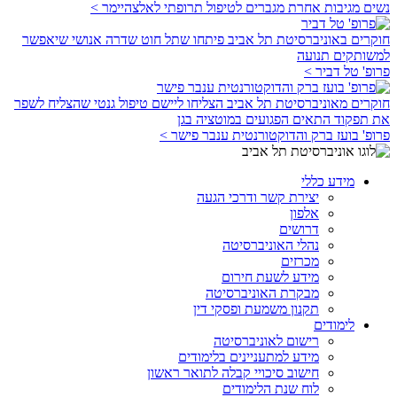
נשים מגיבות אחרת מגברים לטיפול תרופתי לאלצהיימר >
חוקרים באוניברסיטת תל אביב פיתחו שתל חוט שדרה אנושי שיאפשר
למשותקים תנועה
פרופ' טל דביר >
חוקרים מאוניברסיטת תל אביב הצליחו ליישם טיפול גנטי שהצליח לשפר
את תפקוד התאים הפגועים במוטציה בגן
פרופ' בועז ברק והדוקטורנטית ענבר פישר >
מידע כללי
יצירת קשר ודרכי הגעה
אלפון
דרושים
נהלי האוניברסיטה
מכרזים
מידע לשעת חירום
מבקרת האוניברסיטה
תקנון משמעת ופסקי דין
לימודים
רישום לאוניברסיטה
מידע למתעניינים בלימודים
חישוב סיכויי קבלה לתואר ראשון
לוח שנת הלימודים