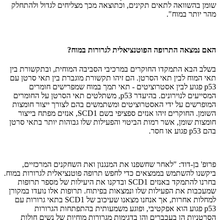
שומן בהשוואה לתאים תקינים, וכתוצאה מכך מצליחים לגדול ולהתחלק
מהר יותר במוח".
האם נמצאה התרופה הפוטנציאלית לגרורות במוח?
בשלב הבא התמקדו החוקרים במרכיבי הסביבה המוחית, ובתקשורת בין
תאי המוח לבין תאי הסרטן. הם זיהו תקשורת מוגברת בין תאי סרטן עם
p53 פגוע לבין אסטרוציטים - תאי תמך במוח שמפרישים חומרים
המסייעים לנוירונים. בהיעדר p53, משתלטים תאי הסרטן על החומרים
המופרשים על ידי האסטרוציטים ומשתמשים בהם לצורך ייצור חומצות
השומן. החוקרים זיהו אנזים ספציפי בשם SCD1, אנזים מפתח בייצור
חומצות שומן, אשר רמות הביטוי והפעילות שלו גבוהות יותר בתאי סרטן
בהם p53 פגוע או חסר.
פרופ' בן-דוד: "לאחר שחשפנו את המנגנון ואת השחקנים המרכזיים,
ביקשנו להשתמש בממצאים כדי לחפש תרופה פוטנציאלית לגרורות במוח.
בחרנו להתמקד באנזים SCD1 ובדקנו את היעילות של מספר תרופות
שמעכבות את הפעילות שלו ונמצאות בפיתוח. תרופות אלו נועדו במקורן
למחלות אחרות, אך אנחנו מצאנו שעיכוב של SCD1 בתאי גרורות עם
p53 פגוע הוא אפקטיבי, ופוגע משמעותית בהתפתחות הגרורות
הסרטניות הן בעכברים והן בדגימות מגרורות מוחיות של נשים חולות