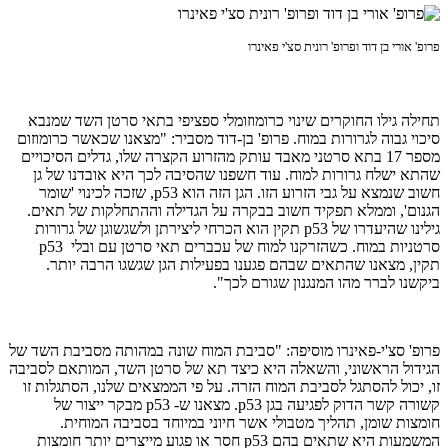
פרופ' אורי בן דוד ופרופ' רונית סצ'י פאינרו
תחילה גילו החוקרים שינוי כרומוזומלי ספציפי בתאי סרטן השד שמנבא
סיכוי גבוה לגרורות במוח. פרופ' בן-דוד מסביר: "מצאנו שכאשר כרומוזום
מספר 17 בתא סרטני מאבד עותק מהזרוע הקצרה שלו, גדלים הסיכויים
שהתא ישלח גרורות למוח. עוד חשפנו שהסיבה לכך היא אובדנו של גן
חשוב שנמצא על גבי הזרוע הזו. הגן הזה הוא p53, שזכה לכינוי 'שומר
הגנום', וממלא תפקיד חשוב בבקרה על הגדילה וההתחלקות של תאים.
גילינו שהיעדרו של p53 תקין הוא הכרחי ליצירתן ולשגשוגן של גרורות
סרטניות במוח. כשהזרקנו למוח של עכברים תאי סרטן עם ובלי p53
תקין, מצאנו שהתאים שבהם פגענו בפעילות הגן שגשגו הרבה יותר.
ביקשנו לברר מהו המנגנון שגורם לכך".
פרופ' סצ'י-פאינרו מוסיפה: "סביבת המוח שונה במהותה מסביבת השד של
הגידול הראשוני, והשאלה היא כיצד תא של סרטן השד, המותאם לסביבה
זו, יכול להסתגל לסביבת המוח הזרה. על פי הממצאים שלנו, הסתגלות זו
קשורה קשר הדוק לפגיעה בגן p53. מצאנו ש- p53 מבקר ייצור של
חומצות שומן, תהליך מטבולי אשר חיוני במיוחד בסביבה המוחית.
המשמעות היא שתאים בהם p53 חסר או פגוע מייצרים יותר חומצות