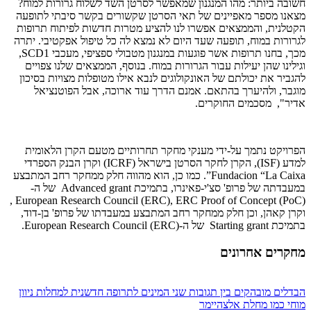
חשובה ביותר: מהו המנגנון שמאפשר לסרטן השד לשלוח גרורות למוח?
מצאנו מספר מאפיינים של תאי הסרטן שקשורים בקשר סיבתי לתופעה
הקטלנית, והממצאים אפשרו לנו להציע מטרות חדשות לפיתוח תרופות
לגרורות במוח, תופעה שעד היום לא נמצא לה כל טיפול אפקטיבי. יתרה
מכך, בחנו תרופות אשר פוגעות במנגנון מטבולי ספציפי, מעכבי SCD1,
וגילינו שהן יעילות עבור הגרורות במוח. בנוסף, הממצאים שלנו צפויים
להגביר את יכולתם של האונקולוגים לנבא אילו מטופלות מצויות בסיכון
מוגבר, ולהיערך בהתאם. אמנם הדרך עוד ארוכה, אבל הפוטנציאל
אדיר", מסכמים החוקרים.
הפרויקט נתמך על-ידי מענקי מחקר תחרותיים מטעם הקרן הלאומית
למדע (ISF), הקרן לחקר הסרטן בישראל (ICRF) וקרן הבנק הספרדי
Fundacion “La Caixa”. כמו כן, הוא מהווה חלק ממחקר רחב המתבצע
במעבדתה של פרופ' סצ'י-פאינרו, בתמיכת Advanced grant של ה-
European Research Council (ERC), ERC Proof of Concept (PoC) ,
וקרן קאהן, וכן חלק ממחקר רחב המתבצע במעבדתו של פרופ' בן-דוד,
בתמיכת Starting grant של ה-European Research Council (ERC).
מחקרים אחרונים
הבדלים מובהקים בין תגובות שני המינים לתרופה חדשנית למחלות ניוון
מוחי כמו מחלת אלצהיימר