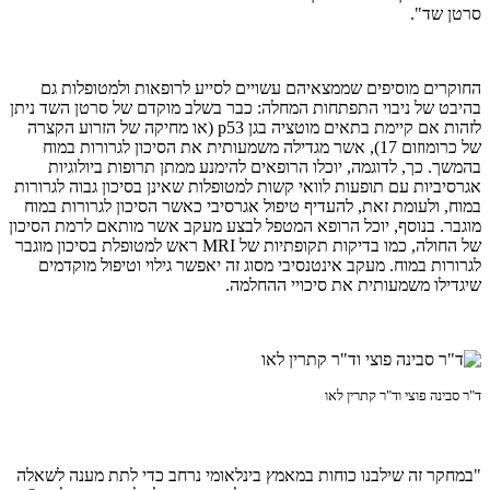
סרטן שד".
החוקרים מוסיפים שממצאיהם עשויים לסייע לרופאות ולמטופלות גם
בהיבט של ניבוי התפתחות המחלה: כבר בשלב מוקדם של סרטן השד ניתן
לזהות אם קיימת בתאים מוטציה בגן p53 (או מחיקה של הזרוע הקצרה
של כרומוזום 17), אשר מגדילה משמעותית את הסיכון לגרורות במוח
בהמשך. כך, לדוגמה, יוכלו הרופאים להימנע ממתן תרופות ביולוגיות
אגרסיביות עם תופעות לוואי קשות למטופלות שאינן בסיכון גבוה לגרורות
במוח, ולעומת זאת, להעדיף טיפול אגרסיבי כאשר הסיכון לגרורות במוח
מוגבר. בנוסף, יוכל הרופא המטפל לבצע מעקב אשר מותאם לרמת הסיכון
של החולה, כמו בדיקות תקופתיות של MRI ראש למטופלת בסיכון מוגבר
לגרורות במוח. מעקב אינטנסיבי מסוג זה יאפשר גילוי וטיפול מוקדמים
שיגדילו משמעותית את סיכויי ההחלמה.
ד"ר סבינה פוצי וד"ר קתרין לאו
"במחקר זה שילבנו כוחות במאמץ בינלאומי נרחב כדי לתת מענה לשאלה