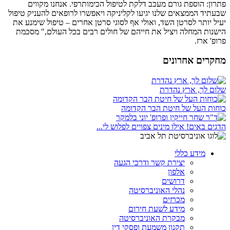
פתרון: הוספת גורם מעכב דלקת לטיפול הכימותרפי. אנחנו מקווים
שבעתיד הממצאים שלנו יגיעו לקליניקה ויאפשרו לרופאים להעניק טיפול
יעיל יותר לסרטן השד, ואולי אף לסוגי סרטן אחרים – טיפול שימנע את
הישנות המחלה ויציל את חייהם של חולים רבים בכל העולם," מסכמת
פרופ' ארז.
מחקרים אחרונים
שלום לך, ארץ נהדרת
כוחות העל של חיטת הבר הקדומה
הדגים באים! אילו מינים צפויים לפלוש לי...
מידע כללי
יצירת קשר ודרכי הגעה
אלפון
דרושים
נהלי האוניברסיטה
מכרזים
מידע לשעת חירום
מבקרת האוניברסיטה
תקנון משמעת ופסקי דין