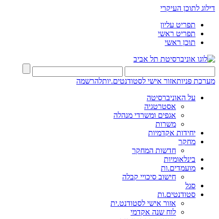
דילוג לתוכן העיקרי
תפריט עליון
תפריט ראשי
תוכן ראשי
מערכת פניות
אזור אישי לסטודנטים.יות
להרשמה
על האוניברסיטה
אסטרטגיה
אגפים ומשרדי מנהלה
משרות
יחידות אקדמיות
מחקר
חדשות המחקר
בינלאומיות
מועמדים.ות
חישוב סיכויי קבלה
סגל
סטודנטים.ות
אזור אישי לסטודנט.ית
לוח שנה אקדמי