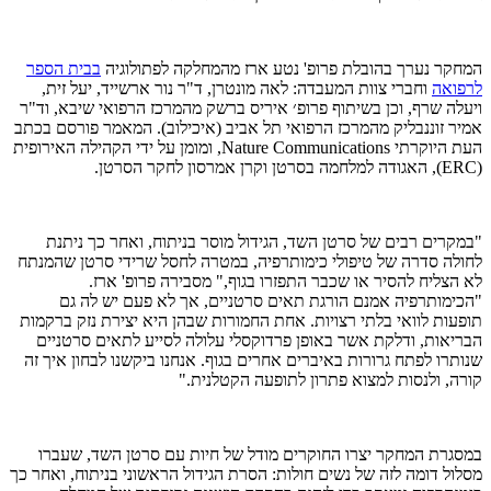
המחקר נערך בהובלת פרופ' נטע ארז מהמחלקה לפתולוגיה
בבית הספר
לרפואה
וחברי צוות המעבדה: לאה מונטרן, ד"ר נור ארשייד, יעל זית,
ויעלה שרף, וכן בשיתוף פרופ׳ איריס ברשק מהמרכז הרפואי שיבא, וד"ר
אמיר זוננבליק מהמרכז הרפואי תל אביב (איכילוב). המאמר פורסם בכתב
העת היוקרתי Nature Communications, ומומן על ידי הקהילה האירופית
(ERC), האגודה למלחמה בסרטן וקרן אמרסון לחקר הסרטן.
"במקרים רבים של סרטן השד, הגידול מוסר בניתוח, ואחר כך ניתנת
לחולה סדרה של טיפולי כימותרפיה, במטרה לחסל שרידי סרטן שהמנתח
לא הצליח להסיר או שכבר התפזרו בגוף," מסבירה פרופ' ארז.
"הכימותרפיה אמנם הורגת תאים סרטניים, אך לא פעם יש לה גם
תופעות לוואי בלתי רצויות. אחת החמורות שבהן היא יצירת נזק ברקמות
הבריאות, ודלקת אשר באופן פרדוקסלי עלולה לסייע לתאים סרטניים
שנותרו לפתח גרורות באיברים אחרים בגוף. אנחנו ביקשנו לבחון איך זה
קורה, ולנסות למצוא פתרון לתופעה הקטלנית."
במסגרת המחקר יצרו החוקרים מודל של חיות עם סרטן השד, שעברו
מסלול דומה לזה של נשים חולות: הסרת הגידול הראשוני בניתוח, ואחר כך