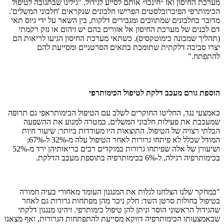
מערכת החיסון ואז ״חינכו״ אותם לסייע לגידול. "גילינו שבתגובה לטיפול
הכימותרפי הפיברובלסטים הפרישו חלבונים שנקראים 'חלבוני המשלים'.
מדובר בחלבונים שמתווכים ומגבירים דלקות, בין השאר על ידי גיוס תאי
דם לבנים של מערכת החיסון אל אזורים בהם יש זיהום או נזק רקמתי
(תהליך שמכונה כימוטקסיס). כשתאי מערכת החיסון הגיעו לריאות הם
יצרו סביבה דלקתית שתומכת בתאים הסרטניים ומסייעת להם
להתפתח."
הוספת גורם מעכב דלקת לטיפול הכימותרפי
כאמצעי נגד, החליטו החוקרים לשלב עם הטיפול הכימותראפי גם תרופה
שמעכבת את פעילות חלבוני המשלים, במטרה למנוע את ההשפעה
הבלתי רצויה של הטיפול. התוצאות היו מעודדות ביותר: שיעור חיות
המודל שכלל לא פיתחו גרורות לאחר הטיפול עלה מ-32% ל-67%;
ושיעורן של אלה שפיתחו גרורות במוקדים רבים בריאותיהן ירד מ-52%
בכימותרפיה רגילה, ל-6% בכימותרפיה בתוספת מעכב הדלקת.
"במחקר שלנו הצלחנו לגלות את המנגנון העומד מאחורי בעיה חמורה
בטיפול בחולות סרטן השד: חלק ניכר מהן מפתחות גרורות גם לאחר
שהגידול הראשוני הוסר וניתן להן טיפול כימותרפי. זיהינו מנגנון דלקתי
שבאמצעותו הכימותרפיה דווקא מסייעת להתפתחות הגרורות, ואף מצאנו