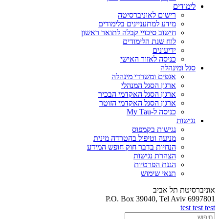
לימודים
רישום לאוניברסיטה
מידע למתעניינים בלימודים
חישוב סיכויי קבלה לתואר ראשון
לוח שנת הלימודים
ידיעונים
כניסה לאזור האישי
סגל ומינהלה
אגפים ומשרדי מינהלה
ארגון הסגל המנהלי
ארגון הסגל האקדמי הבכיר
ארגון הסגל האקדמי הזוטר
כניסה ל-My Tau
נגישות
נגישות בקמפוס
מניעה וטיפול בהטרדה מינית
הנחיות בדבר חוק חופש המידע
הצהרת נגישות
הגנת הפרטיות
תנאי שימוש
אוניברסיטת תל אביב
P.O. Box 39040, Tel Aviv 6997801
test test test