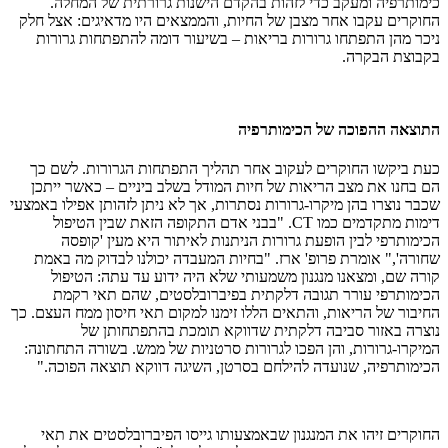
כימותרפיה ומעקב כדי לזהות בהקדם הישנות גרורתית של המחלה.
החוקרים עקבו אחר מצבן של החיות, והממצאים היו מדאיגים: אצל חלק
ניכר מהן התפתחו גרורות בריאות – בשיעור דומה להתפתחות גרורות
בקבוצת הבקרה.
התוצאה ההפוכה של הכימותרפיה
כעת ביקשו החוקרים לעקוב אחר תהליך התפתחות הגרורות. לשם כך
הם בחנו את מצב הריאות של חיות המודל בשלב ביניים – כאשר ייתכן
שכבר נוצרו בהן מיקרו-גרורות נסתרות, אך לא ניתן לזהותן אפילו באמצעי
דימות מתקדמים כמו CT. "בבני אדם התקופה הזאת שבין הטיפול
הכימותרפי לבין הופעת גרורות הניתנות לאיתור היא מעין 'קופסה
שחורה'," אומרת פרופ' ארז. "בחיות המעבדה יכולנו לבדוק מה באמת
קורה שם, ומצאנו מנגנון משמעותי שלא היה ידוע עד עתה: הטיפול
הכימותרפי עורר תגובה דלקתית בפיברובלסטים, שהם תאי רקמת
החיבור של הריאות, והתאים הללו זימנו למקום תאי חיסון ממח העצם. כך
נוצרה באזור סביבה דלקתית שדווקא תומכת בהתפתחותן של
המיקרו-גרורות, והן הפכו לגרורות סרטניות של ממש. בשורה התחתונה:
הכימותרפיה, שנועדה להילחם בסרטן, השיגה דווקא תוצאה הפוכה."
החוקרים זיהו את המנגנון שבאמצעותו גייסו הפיברובלסטים את תאי