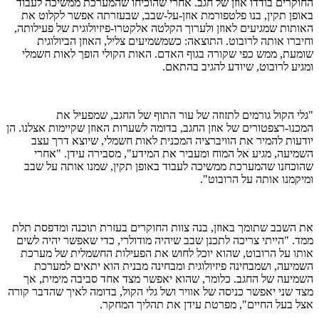
החוקרים בודדו אוזן של חגב. אחרי שהוכיחו שהמערכת ממשיכה לעבוד
באופן תקין, בנו פלטפורמת אוזן-על-שבב, שבעזרתה אפשר לקלוט את
האותות שמגיעים לאוזן ולערוך הקלטה אלקטרו-פיזיולוגית של פעילותה,
וחיברו אותה לרובוט. התוצאה: כשמשמיעים צליל, האוזן הביולוגית
שומעת, ממש כפי שקורה בגוף האדם. האות הקולי הופך לאות חשמלי
ומגיע לרובוט, שיודע להגיב בהתאם.
"גלי הקול גורמים לתזוזה של עור התוף של החגב, שמפעיל את
המכנו-רצפטורים של אוזן החגב, בדומה לשערות האוזן שקיימות אצלנו. הן
יודעות להמיר את הוויברציה המכנית לאות חשמלי, שיוצא דרך עצב
השמיעה, מגיע אל המוח ומעביר את המידע", מסבירה עידן. "אחרי
שהוכחנו שהמערכת ממשיכה לעבוד באופן תקין, שמנו אותה על שבב
ומיקמנו אותה על הרובוט".
את השבב שתומך באוזן, בנה צוות החוקרים בעזרת תוכנה ומדפסת תלת
ממד. "הייתי צריכה לתכנן שבב שיהיה מודולרי, כדי שאפשר יהיה לשים
אותו על הרובוט, שהוא יוכל לחוש את הפעילות החשמלית של מערכת
השמיעה, ושמבחינה פיזיולוגית ומבחינה מבנית הוא יתאים למערכת
השמיעה של החגב. כלומר, שהוא יאפשר מצד אחד סביבה מימית, אך
מצד שני יאפשר כניסה של אוויר ושל גלי הקול, בדומה לאיך שהדבר קורה
אצל בעל החיים", מפרטת עידן את תהליך המחקר.