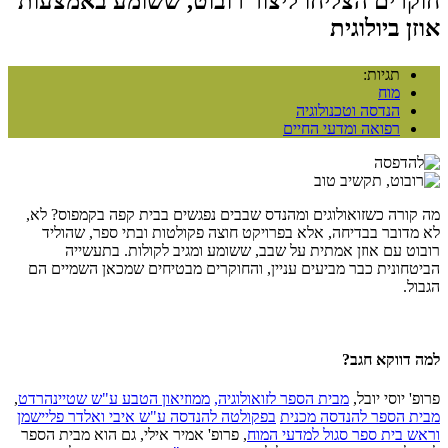
חוקרים הצליחו ליצור רובוט, ששומע באמצעות
אוזן ביולוגית
תגיות:
מוח
הנדסה וטכנולוגיה
רפואה ומדעי החיים
מה קורה כשזואולוגים ומהנדס שבבים נפגשים בבית קפה בקמפוס? לא,
לא מדובר בבדיחה, אלא בפרויקט חוצה פקולטות ובתי ספר, שהוליד
רובוט עם אוזן אמתית על שבב, ששומע ומגיב לקולות. בתעשייה
הביטחונית כבר מביעים עניין, והחוקרים מבטיחים שמכאן השמיים הם
הגבול.
למה דווקא חגב?
פרופ' יוסי יובל,
מבית הספר לזואולוגיה,
ממוזיאון הטבע ע"ש שטיינהרדט
,
מבית הספר להנדסה מכנית
בפקולטה להנדסה ע"ש איבי ואלדר פליישמן
ו
ראש בית ספר סגול למדעי המוח
, פרופ' אמיר אילי, גם הוא מבית הספר