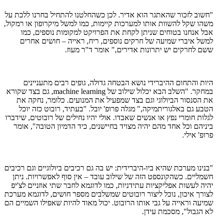
"חשוב לזכור שהאתגר הוא אדיר. לכן כשהחלטנו להתחיל בחרנו ללכת על
משהו שקל להשוות אותו למערכות קיימות, כמו למשל מיקרופון או רמקול,
אבל אנחנו בטוחים שניתן לקחת את הפרויקט למקומות נוספים, כמו
למשל איברי שמיעה של חרקים נוספים, ריח, ראייה – חושים אחרים
ששם לחרקים יש יתרונות אדירים," אומר ד"ר מעוז.
היות והתחום ההיברידי נושא הבטחה גדולה, גופים רבים מתעניינים
במחקר. "השלב הבא יכלול שילוב של
machine learning
, גם בצד שקורא
את הסנסור הביולוגי וגם בצד שמפעיל את המנועים. כלומר, נחקה את
הטבע גם באלגוריתמיקה," מגלה פרופ' יובל. "בעתיד, רובוט כזה יוכל
לגלות חומרי נפץ או אנשים שאבדו. אולי יהיו נחילים של רובוטים, שידברו
ביניהם וכל אחד מהם יהיה מצויד בחיישנים, כיד הדמיון הטובה", אומר
פרופ' אילי.
"בנינו מערכת שהיא ביו-היברידית: יש בה גם רכיבים ביולוגיים וגם רכיבים
חשמליים. כשהקונספט הזה של שילוב עובד – אין סוף לאפשרויות. ניתן
יהיה לעשות אפליקציות עתידניות, כמו לדוגמא לחבר שתי אוזניים לצ'יפ
לצורך איכון, נוכל ליצור רובוטים שמשלבים מספר חושים, לדוגמא מערכת
שמיעה וראייה על גבי אותו הרובוט. יכול מאוד להיות שאפילו השמיים הם
לא הגבול", מסכמת עידן.