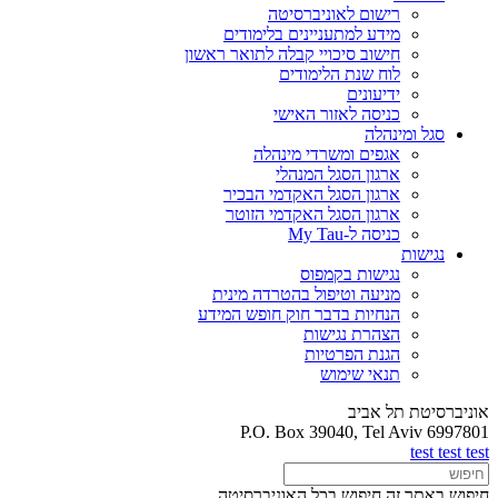
רישום לאוניברסיטה
מידע למתעניינים בלימודים
חישוב סיכויי קבלה לתואר ראשון
לוח שנת הלימודים
ידיעונים
כניסה לאזור האישי
סגל ומינהלה
אגפים ומשרדי מינהלה
ארגון הסגל המנהלי
ארגון הסגל האקדמי הבכיר
ארגון הסגל האקדמי הזוטר
כניסה ל-My Tau
נגישות
נגישות בקמפוס
מניעה וטיפול בהטרדה מינית
הנחיות בדבר חוק חופש המידע
הצהרת נגישות
הגנת הפרטיות
תנאי שימוש
אוניברסיטת תל אביב
P.O. Box 39040, Tel Aviv 6997801
test test test
חיפוש באתר זה
חיפוש בכל האוניברסיטה