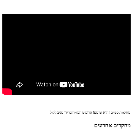
מחיאות כפיים! הוא שומע! הרובוט הביו-היברידי מגיב לקול
מחקרים אחרונים