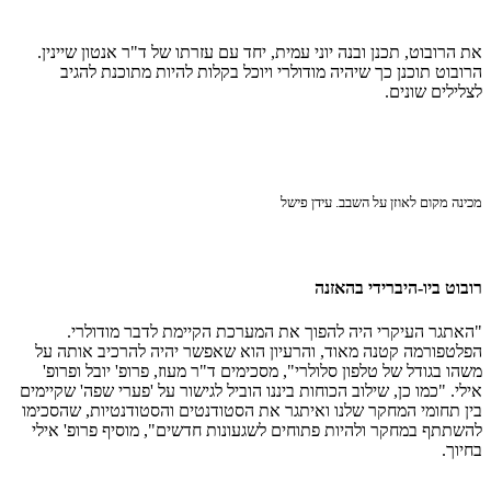
את הרובוט, תכנן ובנה יוני עמית, יחד עם עזרתו של ד"ר אנטון שיינין.
הרובוט תוכנן כך שיהיה מודולרי ויוכל בקלות להיות מתוכנת להגיב
לצלילים שונים.
מכינה מקום לאוזן על השבב. עידן פישל
רובוט ביו-היברידי בהאזנה
"האתגר העיקרי היה להפוך את המערכת הקיימת לדבר מודולרי.
הפלטפורמה קטנה מאוד, והרעיון הוא שאפשר יהיה להרכיב אותה על
משהו בגודל של טלפון סלולרי", מסכימים ד"ר מעוז, פרופ' יובל ופרופ'
אילי. "כמו כן, שילוב הכוחות ביננו הוביל לגישור על 'פערי שפה' שקיימים
בין תחומי המחקר שלנו ואיתגר את הסטודנטים והסטודנטיות, שהסכימו
להשתתף במחקר ולהיות פתוחים לשגעונות חדשים", מוסיף פרופ' אילי
בחיוך.