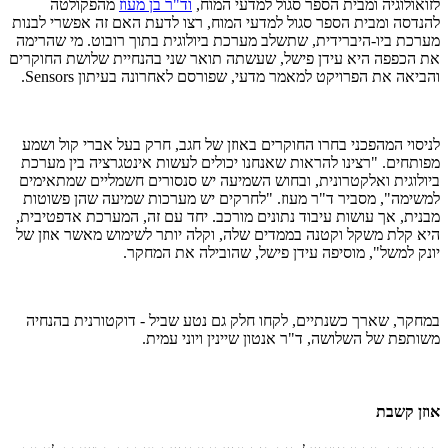
לזואולוגיה ומבית הספר סגול למדעי המוח,
וד"ר בן מעוז
מהפקולטה
להנדסה ומבית הספר סגול למדעי המוח, רצו לדעת האם זה אפשרי לבנות
מערכת ביו-היברידית, שתשלב מערכת ביולוגית בתוך רובוט. מי שהרימה
את הכפפה היא עידן פישל, שעשתה תואר שני בהנחיית שלושת החוקרים
והביאה את הפרויקט למאמר מדעי, שפורסם לאחרונה בעיתון Sensors.
לניסוי המהפכני בחרו החוקרים באוזן של חגב, חרק בעל אברי קול ושמע
מפותחים. "רצינו להראות שאנחנו יכולים לעשות אינטגרציה בין מערכת
ביולוגית ואלקטרונית, ובחוש השמיעה יש סנסורים חשמליים שמתאימים
למשימה", מסביר ד"ר מעוז. "לחרקים יש מערכות שמיעה שהן פשוטות
מבנית, אך עושות עיבוד נתונים מורכב. יחד עם זה, המערכת אדפטיבית,
היא קלת משקל וקטנה בממדים שלה, וקלה יותר לשימוש מאשר אוזן של
יונק למשל", מוסיפה עידן פישל, שהובילה את המחקר.
במחקר, שארך כשנתיים, לקחו חלק גם נטע שביל - דוקטורנית בהנחיה
משותפת של השלושה, ד"ר אנטון שיינין ויוני עמית.
אוזן קשבת