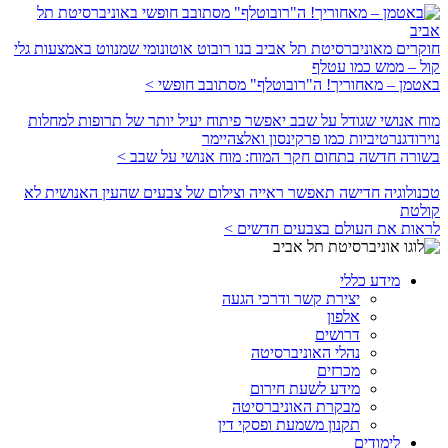
חוקרים מאוניברסיטת תל אביב בנו רובוט אוטונומי שמנווט באמצעות גלי
קול – ממש כמו עטלף
באטמן – מאחוריך! ה"רובוטלף" מסתובב חופשי >
מוח אנושי שגודל על שבב יאפשר פיתוח יעיל יותר של תרופות למחלות
נוירודגנרטיביות כמו פרקינסון ואלצהיימר
בשורה חדשה בתחום חקר המוח: מוח אנושי על שבב >
טכנולוגיה חדישה תאפשר ראייה וצילום של צבעים שהעין האנושית לא
קולטת
לראות את העולם בצבעים חדשים >
מידע כללי
יצירת קשר ודרכי הגעה
אלפון
דרושים
נהלי האוניברסיטה
מכרזים
מידע לשעת חירום
מבקרת האוניברסיטה
תקנון משמעת ופסקי דין
לימודים