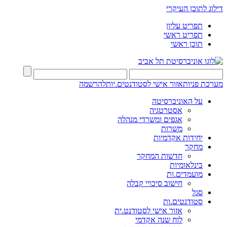
דילוג לתוכן העיקרי
תפריט עליון
תפריט ראשי
תוכן ראשי
מערכת פניות
אזור אישי לסטודנטים.יות
להרשמה
על האוניברסיטה
אסטרטגיה
אגפים ומשרדי מנהלה
משרות
יחידות אקדמיות
מחקר
חדשות המחקר
בינלאומיות
מועמדים.ות
חישוב סיכויי קבלה
סגל
סטודנטים.ות
אזור אישי לסטודנט.ית
לוח שנה אקדמי