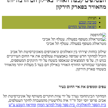
העטלפים קבעו: האוויר באיילון חם הרבה יותר
מהאוויר בפארק הירקון
תגיות:
סביבה וטבע
רפואה ומדעי החיים
מטראולוג מעופף בפעולה. עטלף תל אביבי
שילוב כוחות יצירתי בין זואולוגים וגיאוגרפים מאוניברסיטת תל אביב
הוביל למחקר חדש שמיפה באמצעות עטלפים את איי החום העירוניים
בגוש דן. על פי הממצאים שנאספו בשטח על ידי היונקים המעופפים,
מסתבר שבחודשי החורף האוויר באיילון חם בעד 5 מעלות יותר מהאוויר
בשטחי פארק הירקון.
עפים וממפים את איי החום בעיר
המחקר הבינתחומי נערך על ידי צוות חוקרים משותף של אוניברסיטת תל
אביב: פרופ' יוסי יובל וד"ר איה גולדשטיין מהמעבדה לחקר העטלפים,
בית הספר לזואולוגיה,
בית ספר סגול למדעי המוח
ומוזיאון הטבע ע"ש