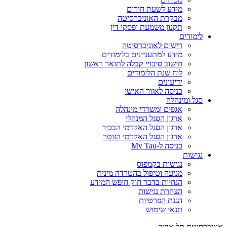
מידע לשעת חירום
מבקרת האוניברסיטה
תקנון משמעת ופסקי דין
לימודים
רישום לאוניברסיטה
מידע למתעניינים בלימודים
חישוב סיכויי קבלה לתואר ראשון
לוח שנת הלימודים
ידיעונים
כניסה לאזור האישי
סגל ומינהלה
אגפים ומשרדי מינהלה
ארגון הסגל המנהלי
ארגון הסגל האקדמי הבכיר
ארגון הסגל האקדמי הזוטר
כניסה ל-My Tau
נגישות
נגישות בקמפוס
מניעה וטיפול בהטרדה מינית
הנחיות בדבר חוק חופש המידע
הצהרת נגישות
הגנת הפרטיות
תנאי שימוש
אוניברסיטת תל אביב