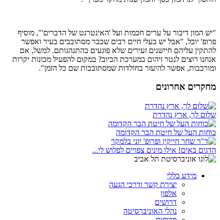
"יש המון דיבור על ערים חכמות ועל 'האינטרנט של הדברים'", מוסיף
פרופ' יובל, "אבל יש בעלי חיים רבים שכבר מסתובבים בעיר ואפשר
להתקין עליהם חיישנים זעירים שלא פוגעים בהתנהגותם. למשל, אם
אנחנו רוצים לנטר זיהום במערכת הביוב? במקום להפעיל מכונות יקרות
ומורכבות, אפשר להיעזר בחולדות שמסתובבות שם כל הזמן".
מחקרים אחרונים
שלום לך, ארץ נהדרת
כוחות העל של חיטת הבר הקדומה
הדגים באים! אילו מינים צפויים לפלוש לי...
מידע כללי
יצירת קשר ודרכי הגעה
אלפון
דרושים
נהלי האוניברסיטה
מכרזים