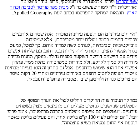
שטיינהרדט
ופרופ' אלכסנדרה צ'ודונובסקי, פרופ' עודד פוטצ'טר
ואדריכלית ד"ר לימור שעשוע-בר ז"ל
מבית ספר פורטר לסביבה וכדור
הארץ
. תוצאות המחקר התפרסמו בכתב העת Applied Geography.
"איי חום עירוניים הם תופעה עירונית מוכרת. אלה שטחים אורבניים
צפופים החמים בכמה מעלות יותר מסביבתם, אלא שמסיבות
אובייקטיביות וסביבתיות, לעתים קשה למדוד אותם. כך למשל, כמעט
בלתי אפשרי להציב תחנות מדידה נייחות בכל רחוב, וגם שליחת אנשים
ניידים עם חיישנים דורשת השקעה כספית גדולה. בנוסף, תחנות מדידה
מודדות רק סמוך לקרקע, ולא מודדות טמפרטורה בתלת ממד. פתרון
אפשרי אחד הוא שימוש ברחפנים, אבל גם פתרון זה הוא בעייתי מבחינת
אישורי תעופה להטיס רחפנים באזורים עירוניים ואחרי 20 דקות טיסה
הם צריכים לנחות ולהיטען שוב", מסבירה פרופ' צ'ודונובסקי.
במחקר הנוכחי צוות החוקרים החליט לנצל את הערך המוסף של
העטלפים שנחשבים לנווטים מעולים וגם מתמצאים מצוין בשטחים
עירוניים. "עטלפים הם טייסים מוצלחים בהרבה מרחפנים", אומר פרופ'
יובל. "הם יכולים לעוף 100 ק"מ בלילה אחד, והם פעילים בלילה כאשר
תופעת איי החום נמצאת בשיא עוצמתה".