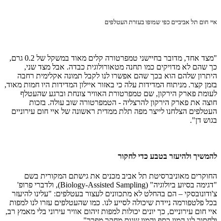
איי חום תל אביביים כפי שמופו בעזרת העטלפים
"מצד אחד, מדובר בחיישני טמפרטורה קלים מאוד במשקל של 0.2 גרם,
כך שהם לא מדויקים כמו תחנה מטאורולוגית כבדה. אבל מצד שני,
היתרון שלהם הוא בכך שהם אפשרו לנו לקבל תמונה אקלימית רחבה
בזמן קצר. מניתוח המדידות עלה כי באזור איילון המדידות היו חמות מאוד,
לעומת פארק הירקון, שם טמפרטורת האוויר צונחת וברגע שהעטלף
חוצה את פארק הירקון להרצליה - הטמפרטורה שוב עולה. בזכות
העטלפים הצלחנו לייצר מפה תלת ממדית ראשונה של איי חום עירוניים
בגוש דן".
להמשיך ולהיעזר בטבע כדי לחקור
החוקרים מאוניברסיטת תל אביב מכנים את גישתם המקורית בשם
"דגימה בסיוע ביולוגיה" (Biology-Assisted Sampling), ולדברי פרופ'
צ'ודונובסקי – הם בהחלט לא מתכוונים לעצור בעטלפים: "עלינו להיעזר
בכל פלטפורמה ניידת שיכולה לסייע לנו. כמו שהעטלפים עזרו לנו למפות
איי חום עירוניים, כך יונים יכולות למפות זיהום אוויר עירוני בלי מאמץ רב,
ולחסוך לנו המון כסף והמון שנות מחקר מפרך".