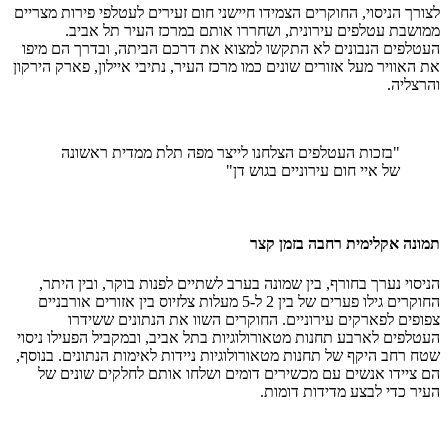
לצורך הניסוי, החוקרים הצמידו חיישני חום זעירים לעטלפי פירות מצריים
ממושבת עטלפים עירונית, ושחררו אותם במרכז העיר תל אביב.
העטלפים הנבונים לא התקשו למצוא את דרכם הביתה, ובדרך הם מיפו
את האוויר מעל אזורים שונים כמו מרכז העיר, נתיבי איילון, פארק הירקון
והרצליה.
"בזכות העטלפים הצלחנו לייצר מפה תלת ממדית ראשונה
של איי חום עירוניים בגוש דן"
תמונה אקלימית רחבה בזמן קצר
הניסוי נערך בחורף, בין שמונה בערב לשתיים לפנות בוקר, ובין היתר,
החוקרים גילו פערים של בין 2 ל-5 מעלות צלזיוס בין אזורים אורבניים
צפופים לפארקים עירוניים. החוקרים השוו את הנתונים ששידרו
העטלפים לארבע תחנות מטאורולוגיות בתל אביב, ובמקביל הפעילו ניסוי
שטח רחב היקף של תחנות מטאורולוגיות ניידות לאימות הנתונים. בנוסף,
הם ציידו אנשים עם מכשירים דומים ושלחו אותם לחלקים שונים של
העיר כדי לבצע מדידות דומות.