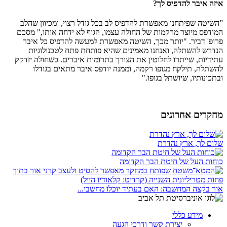
איזה איבר להדפיס לך?
”השיטה שפיתחנו מאפשרת להדפיס לב בכל גודל רצוי, ומכיוון שהלב
המודפס מיוצר מרקמות של החולה עצמו, הגוף לא ידחה אותו," מסכם
פרופ' דביר. "יותר מכך, השיטה מאפשרת למעשה להדפיס כל איבר
הנדרש להשתלה, ואנחנו מאמינים שהיא פותחת פתח לטכנולוגיות
עתידיות, שייתרו לחלוטין את הצורך בתרומות איברים. כשחולה יזדקק
להשתלה, תילקח מגופו רקמה, וממנה יודפס איבר מתאים בגודלו
ובתכונותיו, שיושתל בגופו."
מחקרים אחרונים
שלום לך, ארץ נהדרת
כוחות העל של חיטת הבר הקדומה
אור בקצה המחשבה: האם בעתיד יוכלו מחשבי...
מידע כללי
יצירת קשר ודרכי הגעה