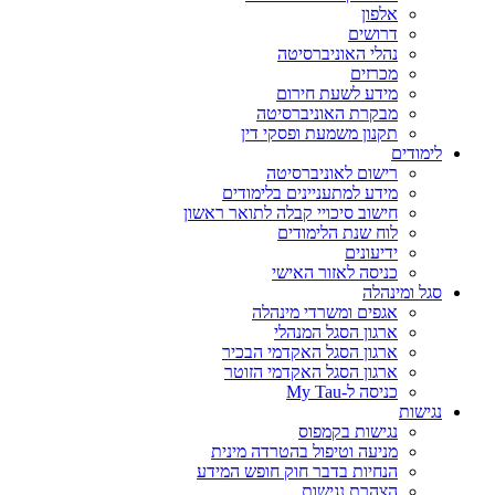
אלפון
דרושים
נהלי האוניברסיטה
מכרזים
מידע לשעת חירום
מבקרת האוניברסיטה
תקנון משמעת ופסקי דין
לימודים
רישום לאוניברסיטה
מידע למתעניינים בלימודים
חישוב סיכויי קבלה לתואר ראשון
לוח שנת הלימודים
ידיעונים
כניסה לאזור האישי
סגל ומינהלה
אגפים ומשרדי מינהלה
ארגון הסגל המנהלי
ארגון הסגל האקדמי הבכיר
ארגון הסגל האקדמי הזוטר
כניסה ל-My Tau
נגישות
נגישות בקמפוס
מניעה וטיפול בהטרדה מינית
הנחיות בדבר חוק חופש המידע
הצהרת נגישות