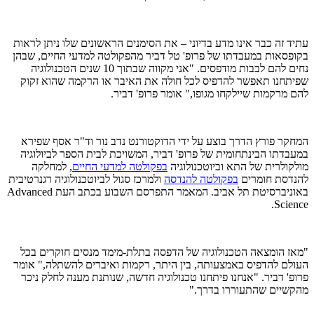
עתיד זה כבר אינו מדע בדיוני – את הסימנים הראשונים שלו ניתן לראות
בקופסאות במעבדתו של פרופ' טל דביר מהפקולטה למדעי החיים, שבהן
נחים להם לבבות מודפסים. "אני מקווה שבתוך 10 שנים הטכנולוגיה
שפיתחנו תאפשר להדפיס לכל חולה את האיבר או הרקמה שהוא זקוק
להם מרקמות שיילקחו מגופו," אומר פרופ' דביר.
המחקר פורץ הדרך בוצע על ידי הדוקטורנט נדב נור וד"ר אסף שפירא
במעבדתו הבינתחומית של פרופ' דביר, המשויכת לבית הספר לביולוגיה
מולקולרית של התא וביוטכנולוגיה
בפקולטה למדעי החיים
, למחלקה
להנדסת חומרים
בפקולטה להנדסה
ולמרכז סגול לביוטכנולוגיה רגנרטיבית
באוניברסיטת תל אביב. המאמר התפרסם השבוע בכתב העת Advanced
Science.
"מאז הומצאה הטכנולוגיה של הדפסה בתלת-מימד מנסים חוקרים בכל
העולם להדפיס באמצעותה, בין היתר, רקמות ואיברים להשתלה," אומר
פרופ' דביר. "אנחנו פיתחנו טכנולוגיה חדשה, שנותנת מענה לחלק ניכר
מהקשיים שהתעוררו בדרך."