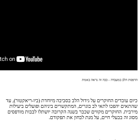
הדפסת הלב במעבדה - ככה זה נראה באמת
כיום עובדים החוקרים על גידול הלב בסביבה מיוחדת (ביו-ריאקטור), עד
שהתאים יהפכו לתאי לב בוגרים, המתקשרים ביניהם ופועלים ביעילות
מירבית. החוקרים מקווים שכבר בשנה הקרובה יושתלו לבבות מודפסים
מסוג זה בבעלי חיים, על מנת לבחון את תפקודם.