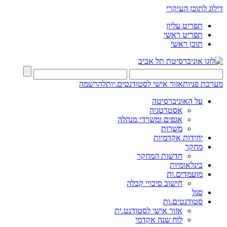
דילוג לתוכן העיקרי
תפריט עליון
תפריט ראשי
תוכן ראשי
מערכת פניות
אזור אישי לסטודנטים.יות
להרשמה
על האוניברסיטה
אסטרטגיה
אגפים ומשרדי מנהלה
משרות
יחידות אקדמיות
מחקר
חדשות המחקר
בינלאומיות
מועמדים.ות
חישוב סיכויי קבלה
סגל
סטודנטים.ות
אזור אישי לסטודנט.ית
לוח שנה אקדמי