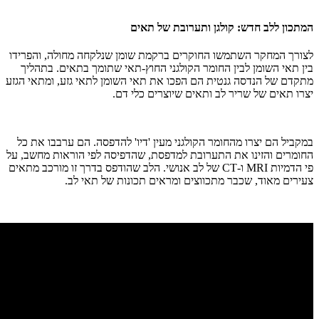
המתכון ללב חדש
:
קולגן ותערובת של תאים
לצורך המחקר השתמשו החוקרים ברקמת שומן שנלקחה מחולה, והפרידו
בין תאי השומן לבין החומר הקולגני החוץ-תאי שתומך בתאים. בתהליך
מתקדם של הנדסה גנטית הם הפכו את תאי השומן לתאי גזע, ומתאי הגזע
יצרו תאים של שריר לב ותאים שיוצרים כלי דם.
במקביל הם יצרו מהחומר הקולגני מעין 'דיו' להדפסה. הם ערבבו את כל
החומרים והזינו את התערובת למדפסת, שהדפיסה לפי הוראות מחשב, על
פי הדמיות MRI ו-CT של לב אנושי. הלב שהודפס בדרך זו מורכב מתאים
צעירים מאוד, שכבר מתכווצים ומראים תכונות של תאי לב.