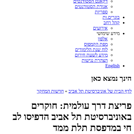
דקאנט הסטודנטים
אגודת הסטודנטים
ספריות
בוגרים.ות
קהל רחב
אירועים
מידע שימושי
אלפון
מפת הקמפוס
לוח שנת הלימודים
מידע לשעת חירום
הצהרת נגישות
English
הינך נמצא כאן
לדף הבית של אוניברסיטת תל אביב
»
חדשות המחקר
פריצת דרך עולמית: חוקרים
באוניברסיטת תל אביב הדפיסו לב
חי במדפסת תלת ממד