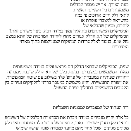
בעת הצורך. אך יש מספר הבדלים
משמעותיים בין השניים: ראשית,
לתאי דלק חיים ארוכים פי כמה
בהשוואה למצברי עופרת או
ליתיום, מכיוון שהבלאי של
הכימיקלים המשתתפים בתהליך נמוך במידה רבה. כיצד משיגים זאת?
הכימיקלים של תא הדלק אגורים מחוץ ליחידה המרכזית של התא במצב
נוזל או גז, בניגוד לאלקטרודות המוצקות שממוקמות בתוך מארזי
המצברים.
שנית, הכימיקלים שבתאי הדלק הם מראש זולים במידה משמעותית
מאלה המשמשים במצברים. בנוסף, בלבו של תא הדלק שוכנת ממברנה
ייחודית שפותחה במעבדתו של פרופ' פלד בשילוב עם שיטה המאפשרת
את ייצורה התעשייתי, והיא משמשת כמעבר בררני לחלקיקים זעירים בין
הקטבים החשמליים בתהליך יצירת החשמל.
דור העתיד של המצברים למכוניות חשמליות
כל אלה יחדיו מגבירים במידה ניכרת את הכדאיות הכלכלית של השימוש
בתאי דלק במגוון יישומים. ואכן, קבוצתו של פרופ' פלד מפתחת תאי דלק
מסוגים מגוונים, שכל אחד מהם מיועד למטרה שונה ועושה שימוש