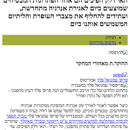
תאי דלק הפיכים הם אחד הפתרונות המבטיחים
שמוצעים כיום לאגירת אנרגיה מתחדשת,
ועתידים להחליף את מצברי העופרת והליתיום
המשמשים אותנו כיום
תגיות:
מדעים מדויקים
החוקר.ת מאחורי המחקר
פרופ' עמנואל פלד
אמריטוס
בתחום הלוהט של כלי הרכב החשמליים הגה פרופ' פלד רעיון מהפכני -
תא דלק הפועל על נתרן ואוויר
כיצד אפשר לאגור לאורך זמן אנרגיה המופקת ממקורות אנרגיה
מתחדשים, טבעיים ונקיים, כמו למשל שמש או רוח? בעיה זו מעסיקה
כיום מדענים בכל העולם, ובמעבדתו של פרופ' עמנואל פלד
מבית הספר
לכימיה בפקולטה למדעים מדויקים ע"ש ריימונד ובברלי סאקלר
, שוקדים
על פיתוחו ושדרוגו של פתרון מהפכני, זול ויעיל - תאי דלק הפיכים. עד