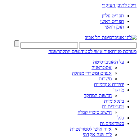
דילוג לתוכן העיקרי
תפריט עליון
תפריט ראשי
תוכן ראשי
מערכת פניות
אזור אישי לסטודנטים.יות
להרשמה
על האוניברסיטה
אסטרטגיה
אגפים ומשרדי מנהלה
משרות
יחידות אקדמיות
מחקר
חדשות המחקר
בינלאומיות
מועמדים.ות
חישוב סיכויי קבלה
סגל
סטודנטים.ות
אזור אישי לסטודנט.ית
לוח שנה אקדמי