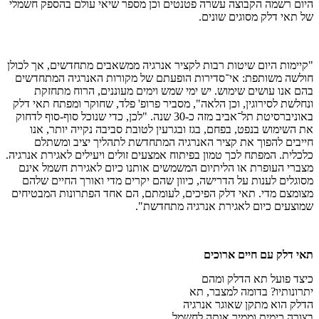
היום רשמה הקבוצה עשרה פטנטים וכן מספר שיאי עולם בהספק חשמלי
של תאי דלק מסוגים שונים.
"קיימות היום שיטות רבות לקציר אנרגיה ממשאבים מתחדשים, אך לכולן
חולשה משותפת: אי־סדירות הופעתם של מקורות האנרגיה המתחדשים
בהם אנו עושים שימוש. יש ימי שמש וימים מעוננים, הרוח מתחזקת
ונחלשת לסירוגין, וכן הלאה", מסביר פרופ' פלד, שחוקר ומפתח תאי דלק
באוניברסיטת תל־אביב מזה כ-30 שנה. "לכן, כדי שנוכל סוף-סוף לדחוק
את השימוש בנפט, בפחם, בגז ובגרעין לטובת סביבה נקייה יותר, אנו
חייבים להפוך את קציר האנרגיה המתחדשת לתהליך יציב ומשתלם
כלכלית. המפתח לכך טמון בפיתוח אמצעים זולים ויעילים לאגירת אנרגיה.
מצברי העופרת או הליתיום המשמשים אותנו כיום לאגירת חשמל אינם
מסוגלים לענות על הדרישה, כיוון שהם יקרים מדי ואורך החיים שלהם
מצומצם מדי. תאי דלק הפיכים, לעומתם, הם אחד הפתרונות המבטיחים
שמוצעים כיום לאגירת אנרגיה מתחדשת".
תאי דלק
עם חיים ארוכים
כיצד פועל תא הדלק ומהם
יתרונותיו? בדומה למצבר, תא
הדלק הוא מתקן שאוגר אנרגיה
בצורה כימית וממיר אותה לחשמל