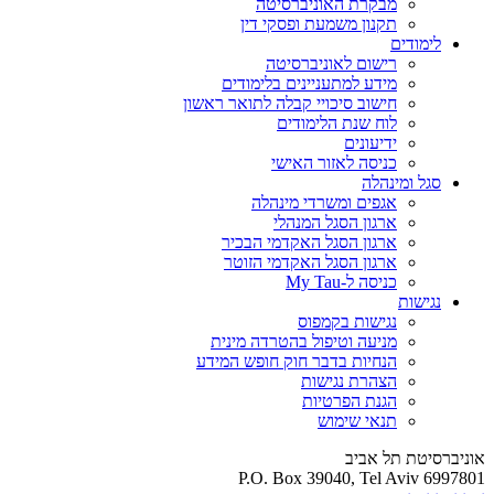
מבקרת האוניברסיטה
תקנון משמעת ופסקי דין
לימודים
רישום לאוניברסיטה
מידע למתעניינים בלימודים
חישוב סיכויי קבלה לתואר ראשון
לוח שנת הלימודים
ידיעונים
כניסה לאזור האישי
סגל ומינהלה
אגפים ומשרדי מינהלה
ארגון הסגל המנהלי
ארגון הסגל האקדמי הבכיר
ארגון הסגל האקדמי הזוטר
כניסה ל-My Tau
נגישות
נגישות בקמפוס
מניעה וטיפול בהטרדה מינית
הנחיות בדבר חוק חופש המידע
הצהרת נגישות
הגנת הפרטיות
תנאי שימוש
אוניברסיטת תל אביב
P.O. Box 39040, Tel Aviv 6997801