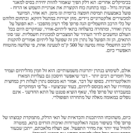
בכימיקלים אחרים: תא דלק הפיך שאמור להוות יחידת בסיס למאגר
אנרגיה גדול - כמו בתחנת כוח הקוצרת את אנרגיית השמש או הרוח -
פועל באמצעות תמיסת חומצה ברומית וגז מימן. תא אחר, המיועד
למכשירים אלקטרוניים ניידים, מוזן ישירות במתנול דווקא. ובתחום הלוהט
של כלי הרכב החשמליים הגה פרופ' פלד רעיון מהפכני - תא הפועל על
נתרן ואוויר, ומתחרה בהצלחה בתאי ליתיום-אוויר, שנחקרים היום בכל
העולם ונחשבים לדור העתיד של המצברים למכוניות חשמליות. שני סוגי
התאים, הן זה הפועל על נתרן והן זה שפועל על ליתיום אמורים להקנות
לרכב החשמלי טווח נסיעה של 500 ק"מ לטעינה אחת, פי שלושה מהטווח
האפשרי כיום.
אולם, לשימוש בנתרן יתרונות משמעותיים: הוא זול וזמין מהליתיום ועמיד
מול חומרים רבים יותר - דבר שיאפשר חיסכון גם בעלויות המארז
והאלקטרודות. בסופו של דבר, אמור תא מבוסס נתרן לעלות רק כמחצית
ממחירו של תא מבוסס ליתיום, בעוד שביצועיו - על־פי המחקרים
במעבדתו של פרופ' פלד, שאף הוציא פטנט על התא החדשני - אינם
נופלים במאומה מאלה של מתחרהו הפופולרי.
כיום, משהוכחו ההיתכנות והכדאיות של תאי הדלק, מתמקדת קבוצתו של
פרופ' פלד בשיפור מבנה האלקטרודות ואיכות הזרזים בתא, במטרה
להוזיל עוד יותר את מחיר התפעול. אם תצלח מלאכתם, ייתכן שבעוד