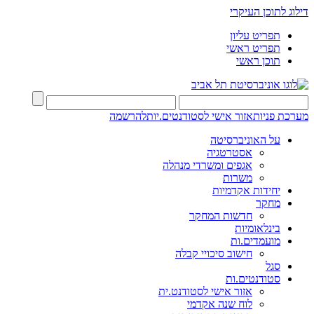
דילוג לתוכן העיקרי
תפריט עליון
תפריט ראשי
תוכן ראשי
מערכת פניות
אזור אישי לסטודנטים.יות
להרשמה
על האוניברסיטה
אסטרטגיה
אגפים ומשרדי מנהלה
משרות
יחידות אקדמיות
מחקר
חדשות המחקר
בינלאומיות
מועמדים.ות
חישוב סיכויי קבלה
סגל
סטודנטים.ות
אזור אישי לסטודנט.ית
לוח שנה אקדמי