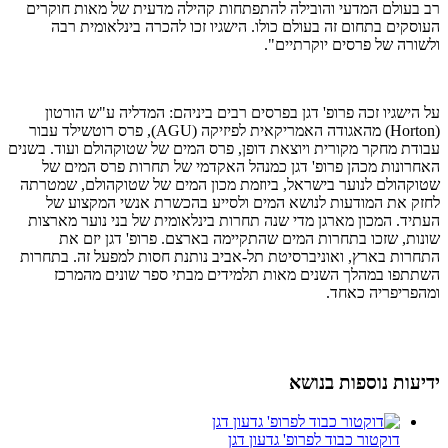
רב בעולם המדעי והובילה להתפתחות קהילה מדעית של מאות חוקרים
העוסקים בתחום זה בעולם כולו. הישגיו זכו להכרה בינלאומית רבה
ולשורה של פרסים יוקרתיים".
על הישגיו זכה פרופ' דגן בפרסים רבים ביניהם: המדליה ע"ש הורטון
(Horton) מהאגודה האמריקאית לפיזיקה (AGU), פרס רוטשילד עבור
עבודת מחקר מקורית ויוצאת דופן, פרס המים של שטוקהולם ועוד. בשנים
האחרונות מכהן פרופ' דגן כמנהל האקדמי של תחרות פרס המים של
שטוקהולם לנוער בישראל, ביוזמת מכון המים של שטוקהולם, שמטרתה
לחזק את המודעות לנושא המים ולסייע בהכשרת אנשי המקצוע של
העתיד. המכון מארגן מדי שנה תחרות בינלאומית של בני נוער מארצות
שונות, שזכו בתחרות המים שהתקיימה בארצם. פרופ' דגן יזם את
התחרות בארץ, ואוניברסיטת תל-אביב נותנת חסות למפעל זה. בתחרות
השתתפו במהלך השנים מאות תלמידים מבתי ספר שונים מהמרכז
ומהפריפריה כאחד.
ידיעות נוספות בנושא
דוקטור כבוד לפרופ' גדעון דגן