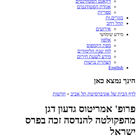
דקאנט הסטודנטים
אגודת הסטודנטים
ספריות
בוגרים.ות
קהל רחב
אירועים
מידע שימושי
אלפון
מפת הקמפוס
לוח שנת הלימודים
מידע לשעת חירום
הצהרת נגישות
English
הינך נמצא כאן
לדף הבית של אוניברסיטת תל אביב
»
חדשות
פרופ' אמריטוס גדעון דגן
מהפקולטה להנדסה זכה בפרס
ישראל