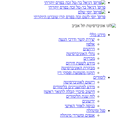
פרופ' דניאל בר-טל זכה בפרס יוקרתי
פרופ' יוסי לשם זכה בפרס קרן שוברט היוקרתי
מידע כללי
יצירת קשר ודרכי הגעה
אלפון
דרושים
נהלי האוניברסיטה
מכרזים
מידע לשעת חירום
מבקרת האוניברסיטה
תקנון משמעת ופסקי דין
לימודים
רישום לאוניברסיטה
מידע למתעניינים בלימודים
חישוב סיכויי קבלה לתואר ראשון
לוח שנת הלימודים
ידיעונים
כניסה לאזור האישי
סגל ומינהלה
אגפים ומשרדי מינהלה