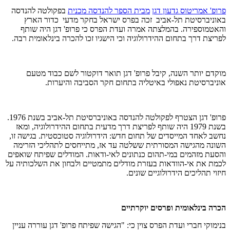
פרופ' אמריטוס גדעון דגן
מבית הספר להנדסה מכנית
בפקולטה להנדסה
באוניברסיטת תל-אביב
זכה בפרס ישראל בחקר מדעי כדור הארץ
והאטמוספירה
. בהמלצתה אמרה ועדת הפרס כי פרופ' דגן היה שותף
לפריצת דרך בתחום ההידרולוגיה וכי הישגיו זכו להכרה בינלאומית רבה.
מוקדם יותר השנה, קיבל פרופ' דגן תואר דוקטור לשם כבוד מטעם
אוניברסיטת נאפולי באיטליה בתחום חקר הסביבה והיערות.
פרופ' דגן הצטרף לפקולטה להנדסה באוניברסיטת תל-אביב בשנת 1976.
בשנת 1979 היה שותף לפריצת דרך מדעית בתחום ההידרולוגיה, ומאז
נחשב לאחד המייסדים של תחום חדש: הידרולוגיה סטוכסטית. בגישה זו,
השונה מהגישה המסורתית ששלטה עד אז, מתייחסים לתהליכי הזרימה
והסעת מזהמים במי-תהום כנתונים לאי-ודאות. המודלים שפיתח שואפים
לכמת את אי-הוודאות בעזרת מודלים מתמטיים ולבחון את השלכותיה על
חיזוי תהליכים הידרולוגיים שונים.
הכרה בינלאומית ופרסים יוקרתיים
בנימוקי חברי ועדת הפרס צוין כי: "הגישה שפיתח פרופ' דגן עוררה עניין