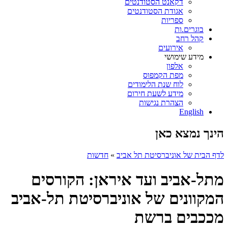
דקאנט הסטודנטים
אגודת הסטודנטים
ספריות
בוגרים.ות
קהל רחב
אירועים
מידע שימושי
אלפון
מפת הקמפוס
לוח שנת הלימודים
מידע לשעת חירום
הצהרת נגישות
English
הינך נמצא כאן
לדף הבית של אוניברסיטת תל אביב
»
חדשות
מתל-אביב ועד איראן: הקורסים
המקוונים של אוניברסיטת תל-אביב
מככבים ברשת