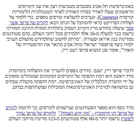
באוניברסיטת תל-אביב מסכמים בשביעות רצון את שני הקורסים
הראשונים שעלו לאוויר בסתיו האחרון לאתר הטכנולוגיות הלימודיות
קורסרה (
Coursera
), ונערכים להעלאת קורסים נוספים. כדי ללמוד על
הצלחת הפרויקט כדאי להסתכל על הנתון הבא:
לקורס של פרופ' אשר
ססר
שיעלה בחודש מרץ הקרוב ויעסוק בתולדות המזרח התיכון המודרני
נרשמו כבר למעלה מ-16 אלף תלמידים מכל רחבי העולם, בהם סטודנטים
ממדינות כגון איראן וסעודיה. "מרתק לחשוב שתלמידים מהעולם הערבי
ילמדו כיצד פרופסור ישראלי מתל-אביב מתאר את ההיסטוריה של
האזור", אומר סגן הנשיא פרופ' רענן ריין.
לדברי פרופ' ריין, ישנם מדדים נוספים להעריך את ההצלחה בקורסרה.
מדד ראשון הוא רמת ההפקה של הקורסים המקוונים שמנוהלים ומופקים
על ידי החברה הכלכלית של האוניברסיטה. רמת ההפקה מקבלת שבחים
גם בהשוואה למרבית האוניברסיטאות המובילות שמשתתפות במיזם.
מדד נוסף הוא מספר הסטודנטים שנרשמים לקורסים; כך לדוגמה
לקורס
של פרופ' דני חיימוביץ - "מה יודע הצמח?"
ולקורס של פרופ' עודד
ליפשיץ
נרשמו יותר מ-60 אלף סטודנטים מ-123 מדינות מרחבי העולם.