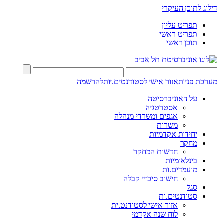
דילוג לתוכן העיקרי
תפריט עליון
תפריט ראשי
תוכן ראשי
מערכת פניות
אזור אישי לסטודנטים.יות
להרשמה
על האוניברסיטה
אסטרטגיה
אגפים ומשרדי מנהלה
משרות
יחידות אקדמיות
מחקר
חדשות המחקר
בינלאומיות
מועמדים.ות
חישוב סיכויי קבלה
סגל
סטודנטים.ות
אזור אישי לסטודנט.ית
לוח שנה אקדמי