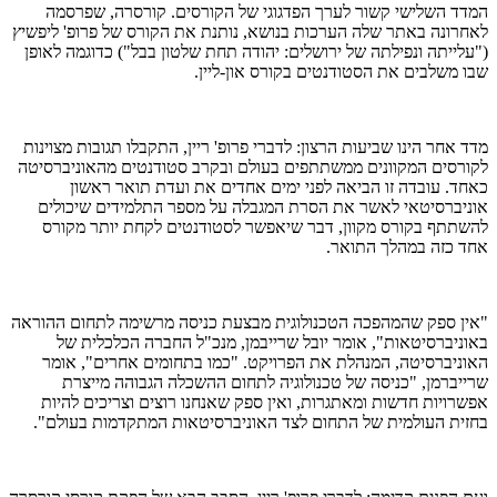
המדד השלישי קשור לערך הפדגוגי של הקורסים. קורסרה, שפרסמה
לאחרונה באתר שלה הערכות בנושא, נותנת את הקורס של פרופ' ליפשיץ
("עלייתה ונפילתה של ירושלים: יהודה תחת שלטון בבל") כדוגמה לאופן
שבו משלבים את הסטודנטים בקורס און-ליין.
מדד אחר הינו שביעות הרצון: לדברי פרופ' ריין, התקבלו תגובות מצוינות
לקורסים המקוונים ממשתתפים בעולם ובקרב סטודנטים מהאוניברסיטה
כאחד. עובדה זו הביאה לפני ימים אחדים את ועדת תואר ראשון
אוניברסיטאי לאשר את הסרת המגבלה על מספר התלמידים שיכולים
להשתתף בקורס מקוון, דבר שיאפשר לסטודנטים לקחת יותר מקורס
אחד כזה במהלך התואר.
"אין ספק שהמהפכה הטכנולוגית מבצעת כניסה מרשימה לתחום ההוראה
באוניברסיטאות", אומר יובל שרייבמן, מנכ"ל החברה הכלכלית של
האוניברסיטה, המנהלת את הפרויקט. "כמו בתחומים אחרים", אומר
שרייברמן, "כניסה של טכנולוגיה לתחום ההשכלה הגבוהה מייצרת
אפשרויות חדשות ומאתגרות, ואין ספק שאנחנו רוצים וצריכים להיות
בחזית העולמית של התחום לצד האוניברסיטאות המתקדמות בעולם".