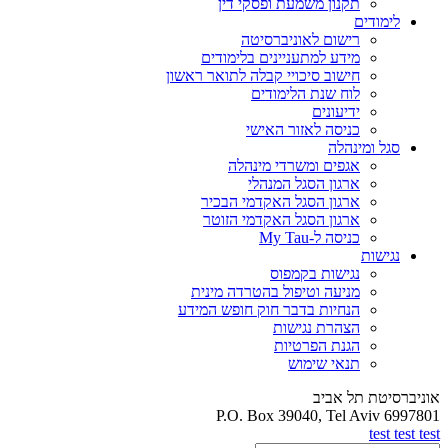
תקנון משמעת ופסקי דין
לימודים
רישום לאוניברסיטה
מידע למתעניינים בלימודים
חישוב סיכויי קבלה לתואר ראשון
לוח שנת הלימודים
ידיעונים
כניסה לאזור האישי
סגל ומינהלה
אגפים ומשרדי מינהלה
ארגון הסגל המנהלי
ארגון הסגל האקדמי הבכיר
ארגון הסגל האקדמי הזוטר
כניסה ל-My Tau
נגישות
נגישות בקמפוס
מניעה וטיפול בהטרדה מינית
הנחיות בדבר חוק חופש המידע
הצהרת נגישות
הגנת הפרטיות
תנאי שימוש
אוניברסיטת תל אביב
P.O. Box 39040, Tel Aviv 6997801
test test test