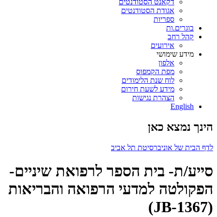
דקאנט הסטודנטים
אגודת הסטודנטים
ספריות
בוגרים.ות
קהל רחב
אירועים
מידע שימושי
אלפון
מפת הקמפוס
לוח שנת הלימודים
מידע לשעת חירום
הצהרת נגישות
English
הינך נמצא כאן
לדף הבית של אוניברסיטת תל אביב
סייע/ת- בית הספר לרפואת שיניים-
הפקולטה למדעי הרפואה והבריאות
(JB-1367)