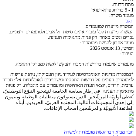
מתח דרגות:
1 - 5 בדירוג פרא-רפואי
מעמד משרה:
תקני
המשרה מיועדת למועמדים:
המשרה מיועדת לכל עובדי אוניברסיטת תל אביב ולמועמדים חיצוניים,
גברים ונשים כאחד. רק פניות מתאימות תענינה.
מועד אחרון להגשת מועמדות:
חמישי, 13 אוגוסט 2026
הערות:
מועמדים שיעמדו בדרישות המכרז יתבקשו לגשת למבדקי התאמה.
*במסגרת מדיניות האוניברסיטה לעידוד גיוון תעסוקתי, ניתנת עדיפות
למועמדים העונים על דרישות התפקיד ומשתייכים לאוכלוסיות אלו: חברה
ערבית, חרדים, יוצאי העדה האתיופית ומועמדים עם מוגבלות. רק פניות
מתאימות תענינה. في إطار سياسة الجامعة لتشجيع التنوّع التوظيفيّ،
تُعطى أولويّة للمرشّحين الذين يستوفون متطلّبات الوظيفة وينتمون
إلى إحدى المجموعات التالية: المجتمع العربيّ، الحريديم، أبناء
الطائفة الأثيوبيّة والمرشّحين أصحاب الإعاقات.
חבר מביא חבר
הגשת מועמדות למשרה