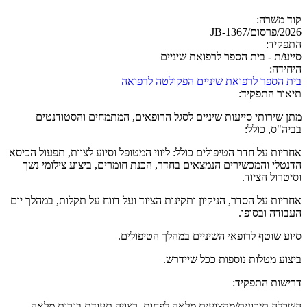
קוד משרה:
2026/פרסום/JB-1367
התפקיד:
סייע/ת - בית הספר לרפואת שיניים
היחידה:
בית הספר לרפואת שיניים הפקולטה לרפואה
תיאור התפקיד:
מתן שירותי סייעות שיניים לסגל הרופאים, המתמחים והסטודנטים
בביה"ס, כולל:
אחריות על חדר הטיפולים כולל: ליווי המטופל וסיוע לצוות, תפעול הכיסא
הדנטלי והמכשירים הנמצאים בחדר, הכנת חומרים, ביצוע צילומי נשך
וסיטרול הציוד.
אחריות על הסדר, הניקיון ותקינות הציוד ועל דווח על תקלות, במהלך יום
העבודה ובסופו.
סיוע שוטף לרופאי השיניים במהלך הטיפולים.
ביצוע מטלות נוספות ככל שיידרש.
דרישות התפקיד:
השכלה תיכונית/מקצועית מלאה לפחות, רצויה תעודת בגרות מלאה.