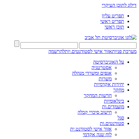
דילוג לתוכן העיקרי
תפריט עליון
תפריט ראשי
תוכן ראשי
מערכת פניות
אזור אישי לסטודנטים.יות
להרשמה
על האוניברסיטה
אסטרטגיה
אגפים ומשרדי מנהלה
משרות
יחידות אקדמיות
מחקר
חדשות המחקר
בינלאומיות
מועמדים.ות
חישוב סיכויי קבלה
סגל
סטודנטים.ות
אזור אישי לסטודנט.ית
לוח שנה אקדמי