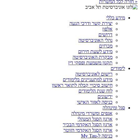
« חזרה לכל המשרות
מידע כללי
יצירת קשר ודרכי הגעה
אלפון
דרושים
נהלי האוניברסיטה
מכרזים
מידע לשעת חירום
מבקרת האוניברסיטה
תקנון משמעת ופסקי דין
לימודים
רישום לאוניברסיטה
מידע למתעניינים בלימודים
חישוב סיכויי קבלה לתואר ראשון
לוח שנת הלימודים
ידיעונים
כניסה לאזור האישי
סגל ומינהלה
אגפים ומשרדי מינהלה
ארגון הסגל המנהלי
ארגון הסגל האקדמי הבכיר
ארגון הסגל האקדמי הזוטר
כניסה ל-My Tau