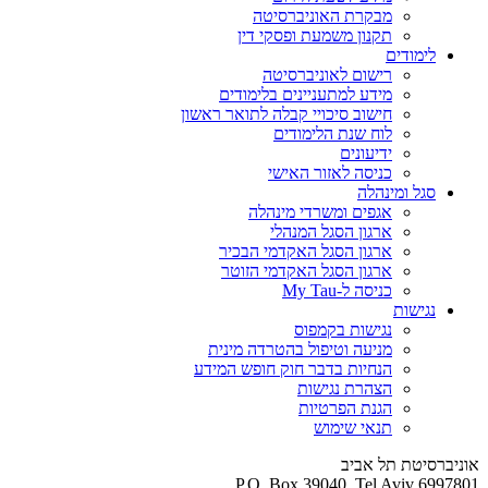
מבקרת האוניברסיטה
תקנון משמעת ופסקי דין
לימודים
רישום לאוניברסיטה
מידע למתעניינים בלימודים
חישוב סיכויי קבלה לתואר ראשון
לוח שנת הלימודים
ידיעונים
כניסה לאזור האישי
סגל ומינהלה
אגפים ומשרדי מינהלה
ארגון הסגל המנהלי
ארגון הסגל האקדמי הבכיר
ארגון הסגל האקדמי הזוטר
כניסה ל-My Tau
נגישות
נגישות בקמפוס
מניעה וטיפול בהטרדה מינית
הנחיות בדבר חוק חופש המידע
הצהרת נגישות
הגנת הפרטיות
תנאי שימוש
אוניברסיטת תל אביב
P.O. Box 39040, Tel Aviv 6997801