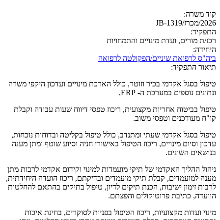
קוד משרה:
2026/מכרז/JB-1319
התפקיד:
רכז/ת מורים, ועדת מינויים והתמחויות
היחידה:
ביה"ס לרפואת שיניים/הפקולטה לרפואה
תיאור התפקיד:
טיפול בסגל אקדמי בכיר וזוטר, כולל הארכת מינויים ועדכון היקפי משרה
ונתונים נוספים במערכת ה- ERP,
טיפול בביטוח אחריות מקצועית, ריכוז טפסי דיווח שעות עבודה וקבלת
קו"ח מעודכנים וטפסי משוב.
טיפול בסגל אקדמי שעתי ומתנדב, כולל טיפול בקליטה ובדוחות נוכחות,
עדכון וסיום מינויים, ריכוז הטיפול באישורי חניה וסיוע שוטף ומתן מענה
בנושאים השונים.
ניהול ההליך האקדמי של תיקי מועמדות למינוי וקידום אקדמי לרבות מתן
מענה למועמדים, קבלת תיקי מועמדים ובדיקתם, ריכוז הועדה היחידתית,
לרבות זימון ישיבות, הכנת תיקים לדיון, טיפול בתיקים בהתאם להחלטות
הוועדה, כתיבת פרוטוקולים והפצתם.
מינוי ועדות מקצועיות, ריכוז הטיפול בפניות לסוקרים, בחינת איכות