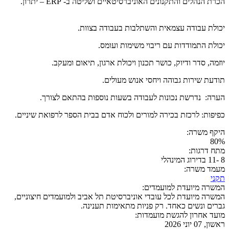
הכרת הנהלים והתקנונים האוניברסיטאיים ושליטה ב- ERP – יתרון.
יכולת עבודה עצמאית והשתלבות בעבודה בצוות.
יכולת התמודדות עם ריבוי משימות ועומס.
יוזמה, סדר ודיוק, כושר תכנון ויכולת ארגון, תיאום ומעקב.
תודעת שירות גבוהה ויחסי אנוש מעולים.
הערה: נדרשת נכונות לעבודה בשעות נוספות בהתאם לצורך.
כפיפות: לרכזת בכירה למורים ולכוח אדם בבית הספר לרפואת שיניים.
היקף משרה:
80%
מתח דרגות:
8 -11 בדירוג המינהלי
מעמד משרה:
תקני
המשרה מיועדת למועמדים:
המשרה מיועדת לכל עובדי אוניברסיטת תל אביב ולמועמדים חיצוניים,
גברים ונשים כאחד. רק פניות מתאימות תענינה.
מועד אחרון להגשת מועמדות:
ראשון, 07 יוני 2026