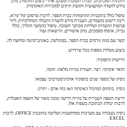
ותקינות המכתבים, קבלת תשובות ומעקב אחרי ביצוע החלטות, מתן
מידע לוועדה המקצועית והגשת תיקים למזכירות האקדמית.
טיפול כולל בתוכניות ההתמחות בבית הספר, לרבות פרסום קול קורא,
ריכוז רישום מועמדים, העברת מידע לוועדת הקבלה המחלקתית, ליווי
פגישות הוועדות ושליחת מכתבי תשובה. טיפול בהמשך ההליך, כולל
גבייה, איסוף מסמכים, מתן אישורים, הרשאות ועוד.
קשר עם מגוון גורמים בבית הספר, בפקולטה, באוניברסיטה ומחוצה לה.
ביצוע מטלות נוספות ככל שיידרש.
דרישות התפקיד:
תואר אקדמי- רצוי. תעודת בגרות מלאה- חובה.
ניסיון של מספר שנים בתפקיד אדמיניסטרטיבי עצמאי.
ניסיון בתחום המינהל האקדמי ו/או כוח אדם - יתרון.
ידיעת השפה העברית על בוריה וידיעה טובה מאוד של השפה האנגלית,
לרבות יכולת תכתובת בשפות אלו.
ניסיון בעבודה עם מערכות ממוחשבות ושליטה בתוכנות OFFICE, לרבות
EXCEL.