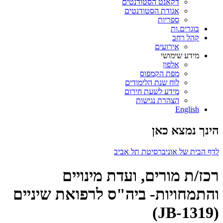
דקאנט הסטודנטים
אגודת הסטודנטים
ספריות
בוגרים.ות
קהל רחב
אירועים
מידע שימושי
אלפון
מפת הקמפוס
לוח שנת הלימודים
מידע לשעת חירום
הצהרת נגישות
English
הינך נמצא כאן
לדף הבית של אוניברסיטת תל אביב
רכז/ת מורים, ועדת מינויים
והתמחויות- ביה"ס לרפואת שיניים
(JB-1319)