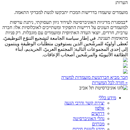
הערות:
מועמדים שיעמדו בדרישות המכרז יתבקשו לגשת למבדקי התאמה.
*במסגרת מדיניות האוניברסיטה לעידוד גיוון תעסוקתי, ניתנת עדיפות
למועמדים העונים על דרישות התפקיד ומשתייכים לאוכלוסיות אלו: חברה
ערבית, חרדים, יוצאי העדה האתיופית ומועמדים עם מוגבלות. רק פניות
מתאימות תענינה. في إطار سياسة الجامعة لتشجيع التنوّع التوظيفيّ،
تُعطى أولويّة للمرشّحين الذين يستوفون متطلّبات الوظيفة وينتمون
إلى إحدى المجموعات التالية: المجتمع العربيّ، الحريديم، أبناء
الطائفة الأثيوبيّة والمرشّحين أصحاب الإعاقات.
חבר מביא חבר
הגשת מועמדות למשרה
« חזרה לכל המשרות
מידע כללי
יצירת קשר ודרכי הגעה
אלפון
דרושים
נהלי האוניברסיטה
מכרזים
מידע לשעת חירום