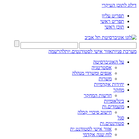
דילוג לתוכן העיקרי
תפריט עליון
תפריט ראשי
תוכן ראשי
מערכת פניות
אזור אישי לסטודנטים.יות
להרשמה
על האוניברסיטה
אסטרטגיה
אגפים ומשרדי מנהלה
משרות
יחידות אקדמיות
מחקר
חדשות המחקר
בינלאומיות
מועמדים.ות
חישוב סיכויי קבלה
סגל
סטודנטים.ות
אזור אישי לסטודנט.ית
לוח שנה אקדמי