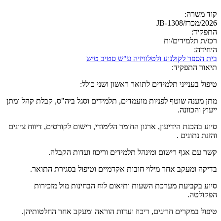
קוד משרה:
2026/מכרז/JB-1308
התפקיד:
רכז/ת תלמידים/ות
היחידה:
בית הספר לקולנוע ולטלוויזיה ע"ש סטיב טיש
תיאור התפקיד:
טיפול בענייני תלמידים לתואר ראשון ושני כולל:
מתן מענה שוטף לפניות מועמדים, תלמידים וסגל ביה"ס, קבלת קהל ומתן
ייעוץ והכוונה.
סיוע בהכנת הידיעון, ארגון החומר הלימודי, רישום לקורסים, דיווח ציונים
והזנת נתונים .
קשר עם אגף רישום ומינהל תלמידים וריכוז ועדות הקבלה.
בדיקה ומעקב אחר מילוי חובות אקדמיים וטיפול בסגירת התואר.
סיוע בקביעת מערכת השעות ותיאום לוח הבחינות מול מזכירות
הפקולטה.
טיפול במקרים חריגים, ריכוז ועדות הוראה ומעקב אחר החלטותיהן.