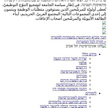
ערבית, חרדים, יוצאי העדה האתיופית ומועמדים עם מוגבלות. רק פניות
מתאימות תענינה. في إطار سياسة الجامعة لتشجيع التنوّع التوظيفيّ،
تُعطى أولويّة للمرشّحين الذين يستوفون متطلّبات الوظيفة وينتمون
إلى إحدى المجموعات التالية: المجتمع العربيّ، الحريديم، أبناء
الطائفة الأثيوبيّة والمرشّحين أصحاب الإعاقات.
חבר מביא חבר
הגשת מועמדות למשרה
« חזרה לכל המשרות
מידע כללי
יצירת קשר ודרכי הגעה
אלפון
דרושים
נהלי האוניברסיטה
מכרזים
מידע לשעת חירום
מבקרת האוניברסיטה
תקנון משמעת ופסקי דין
לימודים
רישום לאוניברסיטה
מידע למתעניינים בלימודים
חישוב סיכויי קבלה לתואר ראשון