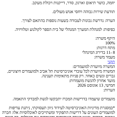
יוזמה, כושר תיאום וארגון, סדר, דייקנות ויכולת מעקב.
תודעת שירות גבוהה ויחסי אנוש מעולים.
הערה: נדרשת נכונות לעבודה בשעות נוספות בהתאם לצורך.
כפיפות: למנהלת המערך המנהלי של בית הספר לקולנוע וטלוויזיה.
היקף משרה:
100%
מתח דרגות:
8 -11 בדירוג המינהלי
מעמד משרה:
תקני
המשרה מיועדת למועמדים:
המשרה מיועדת לכל עובדי אוניברסיטת תל אביב ולמועמדים חיצוניים,
גברים ונשים כאחד. רק פניות מתאימות תענינה.
מועד אחרון להגשת מועמדות:
חמישי, 13 אוגוסט 2026
הערות:
מועמדים שיעמדו בדרישות המכרז יתבקשו לגשת למבדקי התאמה.
*במסגרת מדיניות האוניברסיטה לעידוד גיוון תעסוקתי, ניתנת עדיפות
למועמדים העונים על דרישות התפקיד ומשתייכים לאוכלוסיות אלו: חברה