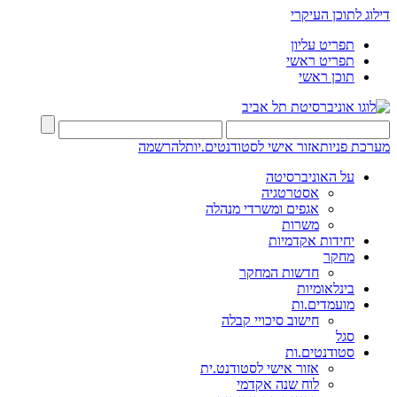
דילוג לתוכן העיקרי
תפריט עליון
תפריט ראשי
תוכן ראשי
מערכת פניות
אזור אישי לסטודנטים.יות
להרשמה
על האוניברסיטה
אסטרטגיה
אגפים ומשרדי מנהלה
משרות
יחידות אקדמיות
מחקר
חדשות המחקר
בינלאומיות
מועמדים.ות
חישוב סיכויי קבלה
סגל
סטודנטים.ות
אזור אישי לסטודנט.ית
לוח שנה אקדמי