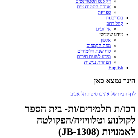
דקאנט הסטודנטים
אגודת הסטודנטים
ספריות
בוגרים.ות
קהל רחב
אירועים
מידע שימושי
אלפון
מפת הקמפוס
לוח שנת הלימודים
מידע לשעת חירום
הצהרת נגישות
English
הינך נמצא כאן
לדף הבית של אוניברסיטת תל אביב
רכז/ת תלמידים/ות- בית הספר
לקולנוע וטלוויזיה/הפקולטה
לאמנויות (JB-1308)