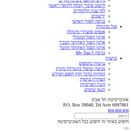
מידע למתעניינים בלימודים
חישוב סיכויי קבלה לתואר ראשון
לוח שנת הלימודים
ידיעונים
כניסה לאזור האישי
סגל ומינהלה
אגפים ומשרדי מינהלה
ארגון הסגל המנהלי
ארגון הסגל האקדמי הבכיר
ארגון הסגל האקדמי הזוטר
כניסה ל-My Tau
נגישות
נגישות בקמפוס
מניעה וטיפול בהטרדה מינית
הנחיות בדבר חוק חופש המידע
הצהרת נגישות
הגנת הפרטיות
תנאי שימוש
אוניברסיטת תל אביב
P.O. Box 39040, Tel Aviv 6997801
test test test
חיפוש באתר זה
חיפוש בכל האוניברסיטה