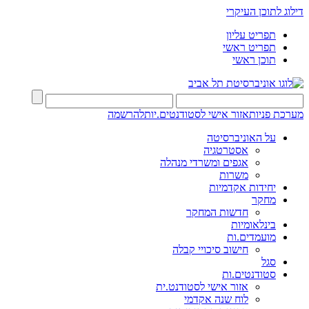
דילוג לתוכן העיקרי
תפריט עליון
תפריט ראשי
תוכן ראשי
מערכת פניות
אזור אישי לסטודנטים.יות
להרשמה
על האוניברסיטה
אסטרטגיה
אגפים ומשרדי מנהלה
משרות
יחידות אקדמיות
מחקר
חדשות המחקר
בינלאומיות
מועמדים.ות
חישוב סיכויי קבלה
סגל
סטודנטים.ות
אזור אישי לסטודנט.ית
לוח שנה אקדמי