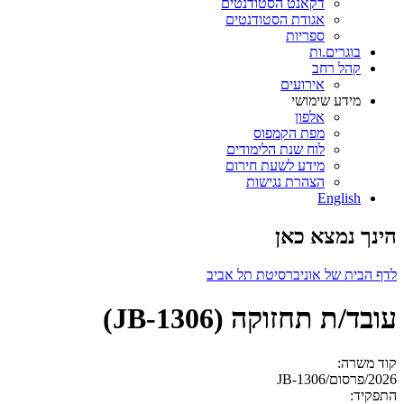
דקאנט הסטודנטים
אגודת הסטודנטים
ספריות
בוגרים.ות
קהל רחב
אירועים
מידע שימושי
אלפון
מפת הקמפוס
לוח שנת הלימודים
מידע לשעת חירום
הצהרת נגישות
English
הינך נמצא כאן
לדף הבית של אוניברסיטת תל אביב
עובד/ת תחזוקה (JB-1306)
קוד משרה:
2026/פרסום/JB-1306
התפקיד: