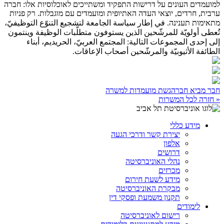
למועמדים העונים על דרישות התפקיד ומשתייכים לאוכלוסיות אלו: חברה
ערבית, חרדים, יוצאי העדה האתיופית ומועמדים עם מוגבלות. רק פניות
מתאימות תענינה. في إطار سياسة الجامعة لتشجيع التنوّع التوظيفيّ،
تُعطى أولويّة للمرشّحين الذين يستوفون متطلّبات الوظيفة وينتمون
إلى إحدى المجموعات التالية: المجتمع العربيّ، الحريديم، أبناء
الطائفة الأثيوبيّة والمرشّحين أصحاب الإعاقات.
חבר מביא חבר
הגשת מועמדות למשרה
« חזרה לכל המשרות
מידע כללי
יצירת קשר ודרכי הגעה
אלפון
דרושים
נהלי האוניברסיטה
מכרזים
מידע לשעת חירום
מבקרת האוניברסיטה
תקנון משמעת ופסקי דין
לימודים
רישום לאוניברסיטה