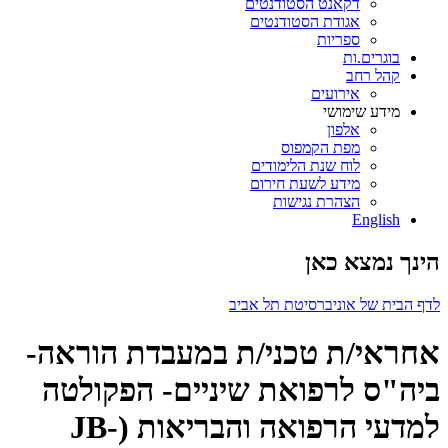
דקאנט הסטודנטים
אגודת הסטודנטים
ספריות
בוגרים.ות
קהל רחב
אירועים
מידע שימושי
אלפון
מפת הקמפוס
לוח שנת הלימודים
מידע לשעת חירום
הצהרת נגישות
English
הינך נמצא כאן
לדף הבית של אוניברסיטת תל אביב
אחראי/ת טכני/ת במעבדת הוראה-
ביה"ס לרפואת שיניים- הפקולטה
למדעי הרפואה והבריאות (JB-