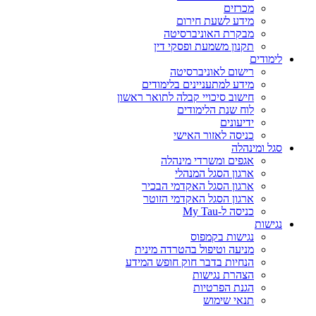
מכרזים
מידע לשעת חירום
מבקרת האוניברסיטה
תקנון משמעת ופסקי דין
לימודים
רישום לאוניברסיטה
מידע למתעניינים בלימודים
חישוב סיכויי קבלה לתואר ראשון
לוח שנת הלימודים
ידיעונים
כניסה לאזור האישי
סגל ומינהלה
אגפים ומשרדי מינהלה
ארגון הסגל המנהלי
ארגון הסגל האקדמי הבכיר
ארגון הסגל האקדמי הזוטר
כניסה ל-My Tau
נגישות
נגישות בקמפוס
מניעה וטיפול בהטרדה מינית
הנחיות בדבר חוק חופש המידע
הצהרת נגישות
הגנת הפרטיות
תנאי שימוש