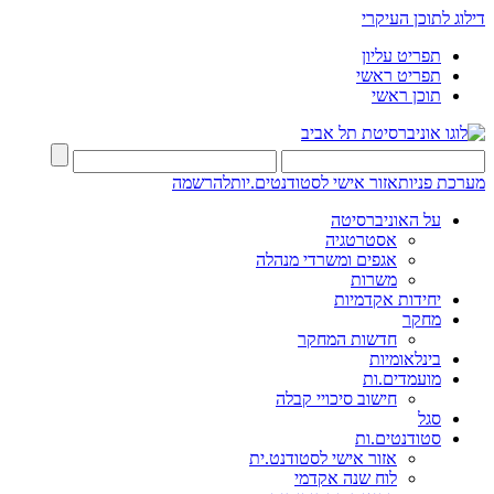
דילוג לתוכן העיקרי
תפריט עליון
תפריט ראשי
תוכן ראשי
מערכת פניות
אזור אישי לסטודנטים.יות
להרשמה
על האוניברסיטה
אסטרטגיה
אגפים ומשרדי מנהלה
משרות
יחידות אקדמיות
מחקר
חדשות המחקר
בינלאומיות
מועמדים.ות
חישוב סיכויי קבלה
סגל
סטודנטים.ות
אזור אישי לסטודנט.ית
לוח שנה אקדמי