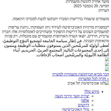
מועד אחרון להגשת מועמדות:
חמישי, 20 נובמבר 2025
הערות:
מועמדים שיעמדו בדרישות המכרז יתבקשו לגשת למבדקי התאמה.
*במסגרת מדיניות האוניברסיטה לעידוד גיוון תעסוקתי, ניתנת עדיפות
למועמדים העונים על דרישות התפקיד ומשתייכים לאוכלוסיות אלו: חברה
ערבית, חרדים, יוצאי העדה האתיופית ומועמדים עם מוגבלות. רק פניות
מתאימות תענינה. في إطار سياسة الجامعة لتشجيع التنوّع التوظيفيّ،
تُعطى أولويّة للمرشّحين الذين يستوفون متطلّبات الوظيفة وينتمون
إلى إحدى المجموعات التالية: المجتمع العربيّ، الحريديم، أبناء
الطائفة الأثيوبيّة والمرشّحين أصحاب الإعاقات.
חבר מביא חבר
הגשת מועמדות למשרה
« חזרה לכל המשרות
מידע כללי
יצירת קשר ודרכי הגעה
אלפון
דרושים
נהלי האוניברסיטה