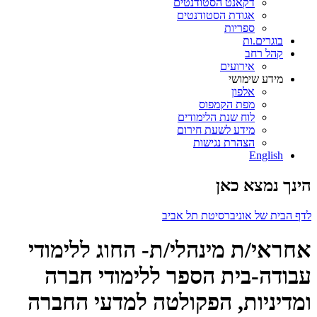
דקאנט הסטודנטים
אגודת הסטודנטים
ספריות
בוגרים.ות
קהל רחב
אירועים
מידע שימושי
אלפון
מפת הקמפוס
לוח שנת הלימודים
מידע לשעת חירום
הצהרת נגישות
English
הינך נמצא כאן
לדף הבית של אוניברסיטת תל אביב
אחראי/ת מינהלי/ת- החוג ללימודי
עבודה-בית הספר ללימודי חברה
ומדיניות, הפקולטה למדעי החברה