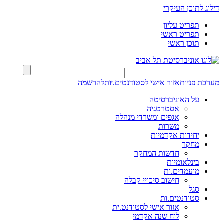
דילוג לתוכן העיקרי
תפריט עליון
תפריט ראשי
תוכן ראשי
מערכת פניות
אזור אישי לסטודנטים.יות
להרשמה
על האוניברסיטה
אסטרטגיה
אגפים ומשרדי מנהלה
משרות
יחידות אקדמיות
מחקר
חדשות המחקר
בינלאומיות
מועמדים.ות
חישוב סיכויי קבלה
סגל
סטודנטים.ות
אזור אישי לסטודנט.ית
לוח שנה אקדמי