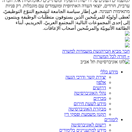
למועמדים העונים על דרישות התפקיד ומשתייכים לאוכלוסיות אלו: חברה
ערבית, חרדים, יוצאי העדה האתיופית ומועמדים עם מוגבלות. רק פניות
מתאימות תענינה. في إطار سياسة الجامعة لتشجيع التنوّع التوظيفيّ،
تُعطى أولويّة للمرشّحين الذين يستوفون متطلّبات الوظيفة وينتمون
إلى إحدى المجموعات التالية: المجتمع العربيّ، الحريديم، أبناء
الطائفة الأثيوبيّة والمرشّحين أصحاب الإعاقات.
חבר מביא חבר
הגשת מועמדות למשרה
« חזרה לכל המשרות
מידע כללי
יצירת קשר ודרכי הגעה
אלפון
דרושים
נהלי האוניברסיטה
מכרזים
מידע לשעת חירום
מבקרת האוניברסיטה
תקנון משמעת ופסקי דין
לימודים
רישום לאוניברסיטה
מידע למתעניינים בלימודים