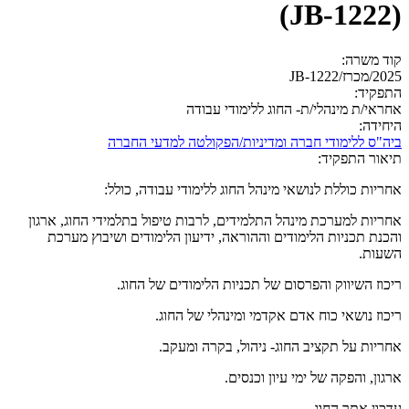
(JB-1222)
קוד משרה:
2025/מכרז/JB-1222
התפקיד:
אחראי/ת מינהלי/ת- החוג ללימודי עבודה
היחידה:
ביה"ס ללימודי חברה ומדיניות/הפקולטה למדעי החברה
תיאור התפקיד:
אחריות כוללת לנושאי מינהל החוג ללימודי עבודה, כולל:
אחריות למערכת מינהל התלמידים, לרבות טיפול בתלמידי החוג, ארגון
והכנת תכניות הלימודים וההוראה, ידיעון הלימודים ושיבוץ מערכת
השעות.
ריכוז השיווק והפרסום של תכניות הלימודים של החוג.
ריכוז נושאי כוח אדם אקדמי ומינהלי של החוג.
אחריות על תקציב החוג- ניהול, בקרה ומעקב.
ארגון, והפקה של ימי עיון וכנסים.
עדכון אתר החוג.