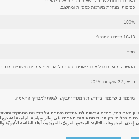
הערות: נכונות לעבודה בשעות נוספות על פי הצורך.
כפיפות: מנהלת מערכות כספיות ומחשוב.
100%
10-13 בדירוג המנהלי
תקני
המשרה מיועדת לכל עובדי אוניברסיטת תל אבי ולמועמדים חיצוניים, גברים
רביעי, 22 אוקטובר 2025
מועמדים שיעמדו בדרישות המכרז יתבקשו לגשת למבדקי התאמה.
יוון תעסוקתי, ניתנת עדיפות למועמדים העונים על דרישות התפקיד ומשתי
מוגבלות. רק פניות מתאימות תענינה. في إطار سياسة الجامعة لتشجيع التنوّع
إحدى المجموعات التالية: المجتمع العربيّ، الحريديم، أبناء الطائفة الأثيوبيّة 