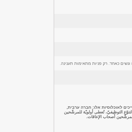
 ונשים כאחד. רק פניות מתאימות תענינה.
יכים לאוכלוסיות אלו: חברה ערבית,
 التوظيفيّ، تُعطى أولويّة للمرشّحين
والمرشّحين أصحاب الإعاقات.