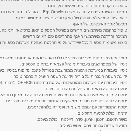
סיוע בבדיקת פיתוחים חדשים ואישור תקינותם
תמיכה במשתמשים בעבודה במערכתErp-Oracle - מודול פיננסי ומערכות נוספות
ניהול ציוד המלאי (אינוונטר) של האגף ורישום ציוד המחשוב באגף.
תפעול אתר האינטרנט של האגף
טיפול בהקמת משתמשים חדשים בפורטל הספקים האוניברסיטאי ותמיכה
תמיכה והדרכת משתמשי האגף בתהליכים טכנולוגיים חדשים
ביצוע משימות נוספות ככל שיידרש על פי החלטת מנהלת מערכות כספיות 
תואר אקדמי בתחום מערכות מידע או כלכלה/חשבונאות או תחום דומה- רצו
ניסיון של מספר שנים בעבודת מינהל עצמאית בתחום הכספים.
ניסיון בעבודה במערכת ארגונית ממוחשבת במודול פיננסיעדיפות בניסיון בעבודה במע
ידיעת השפה העברית על בוריה וידיעת השפה האנגלית ברמה טובה.
ניסיון בעבודה עם מערכות ממוחשבות ושליטה בתוכנות OFFICE, לרבות EXCEL ו-PowerPoint
יכולת עבודה עצמאית והשתלבות בעבודה בצוות.
יכולת למידה עצמאית והתעדכנות מקצועית ויכולת עבודה עם מגוון רחב של צ
יכולת עבודה בסביבת מרובת ממשקים והתמודדות עם מצבים מורכבים.
יכולת התמודדות עם עומס משימות ועמידה בלוחות זמנים.
יוזמה ויכולת להנעת תהליכים.
כושר תיאום, תכנון וארגון, סדר, דייקנות ויכולת מעקב.
תודעת שירות גבוהה ויחסי אנוש מעולים .