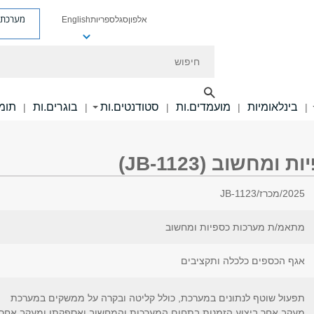
מערכת פ
אלפון
סגל
ספריות
English
חיפוש
בינלאומיות
מועמדים.ות
סטודנטים.ות
בוגרים.ות
תומכ
|
|
|
|
|
חשוב (JB-1123)
2025/מכרז/JB-1123
מתאמ/ת מערכות כספיות ומחשוב
אגף הכספים כלכלה ותקציבים
תפעול שוטף לנתונים במערכת, כולל קליטה ובקרה על ממשקים במערכת
מעקב אחר ביצוע הזמנות בתחום המערכות והמחשוב ואספקתן ומעקב אחר