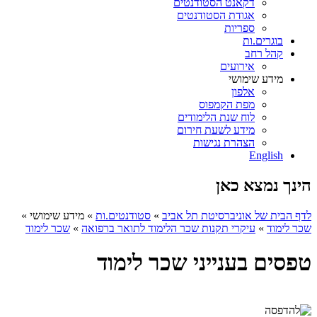
דקאנט הסטודנטים
אגודת הסטודנטים
ספריות
בוגרים.ות
קהל רחב
אירועים
מידע שימושי
אלפון
מפת הקמפוס
לוח שנת הלימודים
מידע לשעת חירום
הצהרת נגישות
English
הינך נמצא כאן
לדף הבית של אוניברסיטת תל אביב
»
סטודנטים.ות
»
מידע שימושי
»
שכר לימוד
»
עיקרי תקנות שכר הלימוד לתואר ברפואה
»
שכר לימוד
טפסים בענייני שכר לימוד