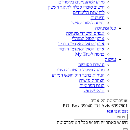
מידע למתעניינים בלימודים
חישוב סיכויי קבלה לתואר ראשון
לוח שנת הלימודים
ידיעונים
כניסה לאזור האישי
סגל ומינהלה
אגפים ומשרדי מינהלה
ארגון הסגל המנהלי
ארגון הסגל האקדמי הבכיר
ארגון הסגל האקדמי הזוטר
כניסה ל-My Tau
נגישות
נגישות בקמפוס
מניעה וטיפול בהטרדה מינית
הנחיות בדבר חוק חופש המידע
הצהרת נגישות
הגנת הפרטיות
תנאי שימוש
אוניברסיטת תל אביב
P.O. Box 39040, Tel Aviv 6997801
test test test
חיפוש באתר זה
חיפוש בכל האוניברסיטה