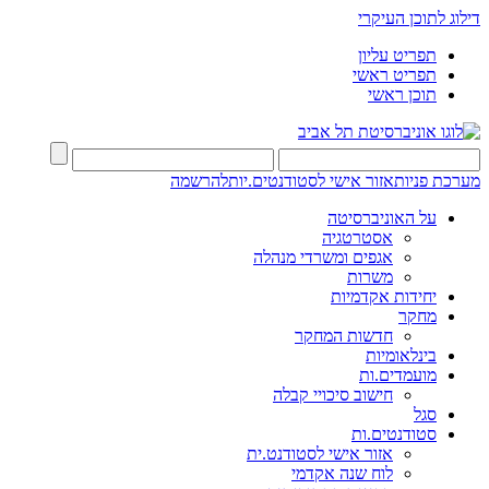
דילוג לתוכן העיקרי
תפריט עליון
תפריט ראשי
תוכן ראשי
מערכת פניות
אזור אישי לסטודנטים.יות
להרשמה
על האוניברסיטה
אסטרטגיה
אגפים ומשרדי מנהלה
משרות
יחידות אקדמיות
מחקר
חדשות המחקר
בינלאומיות
מועמדים.ות
חישוב סיכויי קבלה
סגל
סטודנטים.ות
אזור אישי לסטודנט.ית
לוח שנה אקדמי