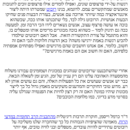
רגשות על-ידי פרצופים שונים, ואפילו לומדים אילו פרצופים זוכים לתגובות
מאנשים שמתקשרים עמם. לדוגמא, בנינו
רובוט
שמטרתו היתה ליצור
אינטראקציה כמה שיותר ארוכה עם אנשים, בעזרת הבעות פנים שחיקו
הבעות אנושיות. הרובוט גילה לבד, בלי שתכנתנו אותו ככה, שכשהוא
בוכה או עושה פרצוף עצוב, אנשים נשארים לידו הכי הרבה זמן. למעשה
ככה גם תינוק לומד – כשהוא בוכה מבוגרים מרימים אותו ומטפלים בו,
והוא מתוגמל על צורת התקשורת הזאת. אבל האם רובוטים שילמדו
להביע רגשות באמת ירגישו משהו? כאן הדעות חלוקות לגבי האם זה
חשוב, כלומר, אם אנחנו חושבים שהם מרגישים ואפילו מפתחים אמפתיה
כלפיהם, האם זה חשוב אם הם באמת מרגישים?"
אחרי שהשתכנענו שרובוטים שנוהגים במכונית ושמזמינים עבורנו משלוח
מהמסעדה האהובה עלינו הם רק עניין של זמן, הגיע זמן לשאלה הבאה.
כבר יש אנשים שעושים את כל הפעולות האלה, והם גם עושים אותן לא
רע. מדוע טובי החוקרים והמדענים משקיעים מאמץ גדול כל כך לייצר
מכונות שיהיו כמונו? האם זה רק רצון לחיות את הפנטזיה שגדלנו עליה
בסרטי מדע בדיוני, כמו מלחמת הכוכבים?
ד"ר כרמל וייסמן, חוקרת תרבות דיגיטלית
מהתכנית הרב תחומית במדעי
הרוח
, מאמינה שהציפיות הגבוהות כל כך שהחברה שלנו משליכה על
רובוטים עתידיים להיות עובדים, מטפלים ובני לוויה טובים, אף יותר