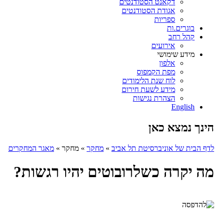
דקאנט הסטודנטים
אגודת הסטודנטים
ספריות
בוגרים.ות
קהל רחב
אירועים
מידע שימושי
אלפון
מפת הקמפוס
לוח שנת הלימודים
מידע לשעת חירום
הצהרת נגישות
English
הינך נמצא כאן
לדף הבית של אוניברסיטת תל אביב
»
מחקר
»
מחקר
»
מאגר המחקרים
מה יקרה כשלרובוטים יהיו רגשות?