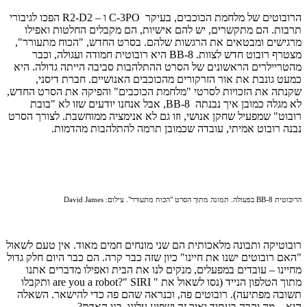
הרובוטים של מלחמת הכוכבים, בעיקר
C-3PO
ו –
R2-D2
הפכו לגיבורי
תרבות. הם מתקשרים, יש להם אישיות, הם מקבלים החלטות ואפילו
מרגישים ומבטאים את הרגשות שלהם. בסרט החדש, "הכוח מתעורר",
מצטרף רובוט חדש לצוות.
BB-8
היא רובוטית חמודה ועגולה, וכבר
מהטריילרים הראשונים של הסרט ההתלהבות סביבה הייתה גדולה. היא
כמעט גונבת את אור הזרקורים מהכוכבים האנושיים. חברת דיסני,
שקנתה את הזכויות לסרטי "מלחמת הכוכבים" והפיקה את הסרט החדש,
לא מגלה כמובן איך נבנתה 8-
BB
, אבל אנחנו יודעים שזו לא "בובת
רובוט" שמפעיל שחקן אנושי, וזו גם לא אנימציה ממוחשבת. לצורך הסרט
נבנה רובוט אמיתי, עובדה שכמובן תרמה להתלהבות מהדמות.
הרובוטית
BB-8
בפעולה. תמונה מתוך הסרט "הכוח מתעורר". צילום:
David James
רובוטיקה ותבונה מלאכותית הם שני מונחים חמים מאוד. אין טעם לשאול
"האם רובוטים ישנו את חיינו" כיון שזה כבר קרה. הם כבר היום חלק גדול
מחיינו – עובדים במפעלים, מנקים לנו את הבית ואפילו מדברים אתנו
מתוך הטלפון הנייד (נסו לשאול את " are you a robot?" SIRI ותקבלו
תשובה מפתיעה). רובוטים פה, וכנראה שהם פה כדי להישאר. השאלה
היא – מה יקרה בעתיד ואיך זה ישפיע עלינו, בני האדם?