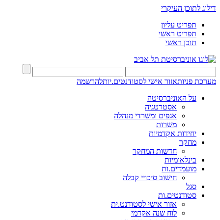
דילוג לתוכן העיקרי
תפריט עליון
תפריט ראשי
תוכן ראשי
מערכת פניות
אזור אישי לסטודנטים.יות
להרשמה
על האוניברסיטה
אסטרטגיה
אגפים ומשרדי מנהלה
משרות
יחידות אקדמיות
מחקר
חדשות המחקר
בינלאומיות
מועמדים.ות
חישוב סיכויי קבלה
סגל
סטודנטים.ות
אזור אישי לסטודנט.ית
לוח שנה אקדמי