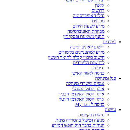
אלפון
דרושים
נהלי האוניברסיטה
מכרזים
מידע לשעת חירום
מבקרת האוניברסיטה
תקנון משמעת ופסקי דין
לימודים
רישום לאוניברסיטה
מידע למתעניינים בלימודים
חישוב סיכויי קבלה לתואר ראשון
לוח שנת הלימודים
ידיעונים
כניסה לאזור האישי
סגל ומינהלה
אגפים ומשרדי מינהלה
ארגון הסגל המנהלי
ארגון הסגל האקדמי הבכיר
ארגון הסגל האקדמי הזוטר
כניסה ל-My Tau
נגישות
נגישות בקמפוס
מניעה וטיפול בהטרדה מינית
הנחיות בדבר חוק חופש המידע