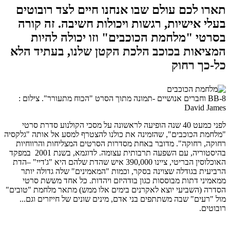
תארו לכם עולם שבו אנחנו חיים לצד רובוטים
בעלי אישיות, רגשות ויכולות חשיבה. זה קורה
בסרטי "מלחמת הכוכבים" וזו יכולה להיות
המציאות בכוכב הלכת הקטן שלנו, בעתיד הלא
כל-כך רחוק
BB-8 וחברים אנושיים -תמונה מתוך הסרט "הכוח מתעורר". צילום :
David James
לפני כמעט 40 שנה הופיעה לראשונה על מסכי הקולנוע סדרת סרטי
"מלחמת הכוכבים", שהזמינה את כולנו להצטרף למסע אל אותה "גלקסיה
רחוקה, רחוקה". מדובר באחת מסדרות הסרטים המצליחות והרווחיות
בהיסטוריה, עם השפעה תרבותית עצומה. לדוגמא, בשנת 2001 במפקד
האוכלוסין הבריטי, ציינו 390,000 איש שהדת שלהם היא "ג'דיי" –הדת
הרביעית בגודלה שצוינה בסקר, וכמות "המאמינים" שלה גדולה יותר
ממאמיני דתות מבוססות כגון בודהיזם ויהדות. כל אחד מששת סרטי
הסדרה (השביעי יוצא לאקרנים בימים אלו ממש) מתאר מלחמת "טובים"
מול "רעים" שבה משתתפים בני אדם, מינים שונים של חייזרים וגם...
רובוטים.