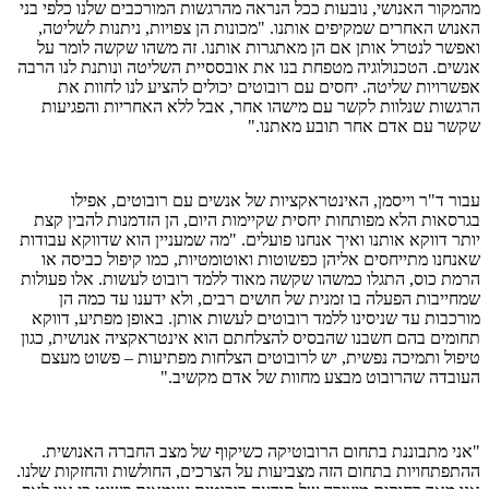
מהמקור האנושי, נובעות ככל הנראה מהרגשות המורכבים שלנו כלפי בני
האנוש האחרים שמקיפים אותנו. "מכונות הן צפויות, ניתנות לשליטה,
ואפשר לנטרל אותן אם הן מאתגרות אותנו. זה משהו שקשה לומר על
אנשים. הטכנולוגיה מטפחת בנו את אובססיית השליטה ונותנת לנו הרבה
אפשרויות שליטה. יחסים עם רובוטים יכולים להציע לנו לחוות את
הרגשות שנלוות לקשר עם מישהו אחר, אבל ללא האחריות והפגיעות
שקשר עם אדם אחר תובע מאתנו."
עבור ד"ר וייסמן, האינטראקציות של אנשים עם רובוטים, אפילו
בגרסאות הלא מפותחות יחסית שקיימות היום, הן הזדמנות להבין קצת
יותר דווקא אותנו ואיך אנחנו פועלים. "מה שמעניין הוא שדווקא עבודות
שאנחנו מתייחסים אליהן כפשוטות ואוטומטיות, כמו קיפול כביסה או
הרמת כוס, התגלו כמשהו שקשה מאוד ללמד רובוט לעשות. אלו פעולות
שמחייבות הפעלה בו זמנית של חושים רבים, ולא ידענו עד כמה הן
מורכבות עד שניסינו ללמד רובוטים לעשות אותן. באופן מפתיע, דווקא
תחומים בהם חשבנו שהבסיס להצלחתם הוא אינטראקציה אנושית, כגון
טיפול ותמיכה נפשית, יש לרובוטים הצלחות מפתיעות – פשוט מעצם
העובדה שהרובוט מבצע מחוות של אדם מקשיב."
"אני מתבוננת בתחום הרובוטיקה כשיקוף של מצב החברה האנושית.
ההתפתחויות בתחום הזה מצביעות על הצרכים, החולשות והחזקות שלנו.