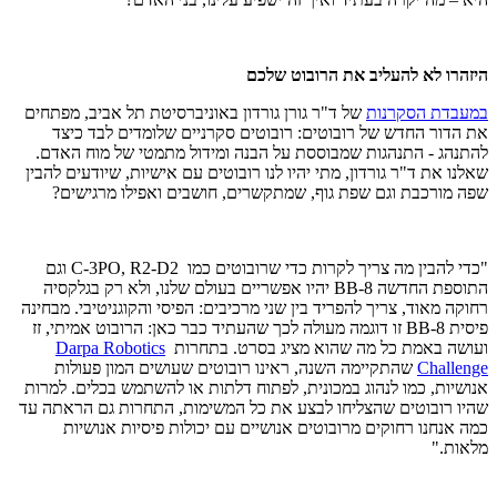
היזהרו לא להעליב את הרובוט שלכם
במעבדת הסקרנות
של ד"ר גורן גורדון באוניברסיטת תל אביב, מפתחים
את הדור החדש של רובוטים: רובוטים סקרניים שלומדים לבד כיצד
להתנהג - התנהגות שמבוססת על הבנה ומידול מתמטי של מוח האדם.
שאלנו את ד"ר גורדון, מתי יהיו לנו רובוטים עם אישיות, שיודעים להבין
שפה מורכבת וגם שפת גוף, שמתקשרים, חושבים ואפילו מרגישים?
"כדי להבין מה צריך לקרות כדי שרובוטים כמו
C-3PO, R2-D2
וגם
התוספת החדשה
BB-8
יהיו אפשריים בעולם שלנו, ולא רק בגלקסיה
רחוקה מאוד, צריך להפריד בין שני מרכיבים: הפיסי והקוגניטיבי. מבחינה
פיסית
BB-8
זו דוגמה מעולה לכך שהעתיד כבר כאן: הרובוט אמיתי, זז
ועושה באמת כל מה שהוא מציג בסרט. בתחרות
Darpa Robotics
Challenge
שהתקיימה השנה, ראינו רובוטים שעושים המון פעולות
אנושיות, כמו לנהוג במכונית, לפתוח דלתות או להשתמש בכלים. למרות
שהיו רובוטים שהצליחו לבצע את כל המשימות, התחרות גם הראתה עד
כמה אנחנו רחוקים מרובוטים אנושיים עם יכולות פיסיות אנושיות
מלאות."