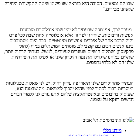
שבו הם נמצאים. הסיבה היא כנראה שזו פשוט שיטת התקשורת היחידה
שאנחנו מכירים."
"מעבר לכך, אני צופה שבעתיד לא יהיו שתי אוכלוסיות מובחנות –
אנושית ורובוטית, שיחיו זו לצד זו, אלא אוכלוסייה אחת שבה לכל פרט
יהיה הרכב אחר של איברים אנושיים וסינטטיים. כבר היום מסתובבים
ביננו אנשים רבים עם קוצבי לב, מוסתים המושתלים במוח (לחולי
פרקינסון) ושתלים חושיים שעוזרים לעיוורים, למשל. בעתיד הרחוק יותר,
שתלים במוחנו שיגדילו את נפח הזיכרון שלנו או אפילו את היצירתיות
שלנו הם לא בלתי נתפסים."
העתיד שהחוקרים שלנו תיארו פה עדיין רחוק. יש לנו שאלות טכנולוגיות
ומוסריות רבות לפתור לפני שהוא יהפוך למציאות. מה שבטוח הוא,
שעיסוק ברובוטים ובאינטראקציה שלהם אתנו גורם לנו ללמוד דברים
חדשים דווקא על עצמנו.
מידע כללי
יצירת קשר ודרכי הגעה