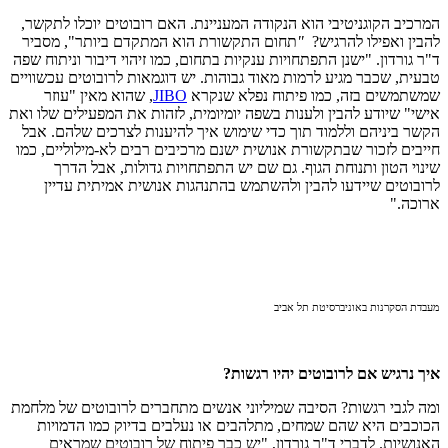
המרכיב הקוגניטיבי הוא הנקודה המעניינת. האם רובוטים יוכלו לתקשר,
להבין ואפילו להרגיש?
"
תחום התקשורת הוא המתקדם ביותר", מסביר
ד"ר גורדון. "ישנן התפתחויות ענקיות בתחום, כמו זיהוי דיבור וניתוח שפה
טבעית, שכבר מגיע לרמות מאוד גבוהות. יש דוגמאות לרובוטים עכשוויים
שמשתמשים בזה, כמו פיתוח נפלא שנקרא
JIBO
, שהוא מאין "עוזר
אישי" שיודע להבין ולענות בשפה יומיומית, לזהות את המפעילים שלו ואת
הקשר ביניהם וללמוד תוך כדי שימוש איך להיענות לצרכים שלהם. אבל
חייבים לזכור שבתקשורת אנושית ישנם מרכיבים רבים לא-מילוליים, כמו
שינוי הטון ותנוחת הגוף. גם שם יש התפתחויות גדולות, אבל הדרך
לרובוטים שיידעו להבין ולהשתמש בהתנהגות אנושית אמיתית עדיין
ארוכה."
מעבדת הסקרנות באוניברסיטת תל אביב
איך נרגיש אם לרובוטים יהיו רגשות?
ומה לגבי רגשות? הסיבה שמיליוני אנשים מתחברים לרובוטים של מלחמת
הכוכבים היא שהם שמחים, מתלהבים או נעלבים בדיוק כמו הדמויות
האנושיות. לדברי ד"ר גורדון, "יש כבר פיתוח של רובוטים שמראים