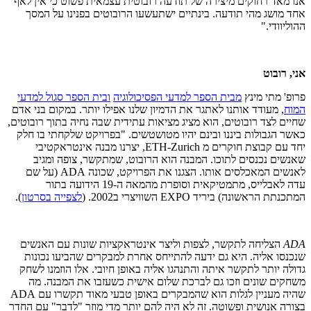
אנו מאד רחוקים מיצירה של תודעה רובוטית עצמאית פשוט כי אין לאף
אחד מושג מהי תודעה. בינתיים ישתעשעו הרובוטים בפנינו על המסך
ההוליוודי."
אני, רובוט
פרופ' מתי מינץ
מבית הספר למדעי הפסיכולוגיה
ובית הספר סגול למדעי
המוח
, מעודד אותנו לאתגר את הדמיון שלנו אפילו יותר. במקום בני אדם
שחיים לצד רובוטים, הוא מציג מציאות עתידית שבה נחיה בתוך רובוטים,
כאשר הגבולות ביננו ובינם יהיו מטושטשים. "בפרויקט שלקחתי בו חלק
יחד עם קבוצת חוקרים מ
ETH-Zurich
, יצרנו מבנה אינטראקטיבי
שאנשים נכנסים לתוכו. המבנה הוא הרובוט, שמתקשר, צופה ומגיב
לאנשים המאכלסים אותו. הצגנו את הפרויקט, שכונה
ADA
(על שם
עדה לאבלייס, מתמטיקאית וסופרת מהמאה ה-19 הידועה בתור
המתכנתת הראשונה) ביריד
EXPO
השוויצרי ב2002. (
לצפייה בסרטון
).
ADA
הצליחה לתקשר, לצפות וליצר אינטראקציות שונות עם האנשים
שנכנסו אליה. היא גם ידעה להתייחס אחרת למבקרים שהביעו נכונות
גדולה יותר לתקשר איתה והתנהגו אליה באופן חיובי. אלו הוזמנו לשחק
משחקים שונים וזכו גם לברכת שלום אישית כשעזבו את המבנה. מה
שהיה מעניין לגלות הוא שהמבקרים באופן טבעי מאוד תקשרו עם
ADA
בצורה אנושית ופשוטה. זה לא היה להם יותר מדי מוזר "לדבר" עם החדר