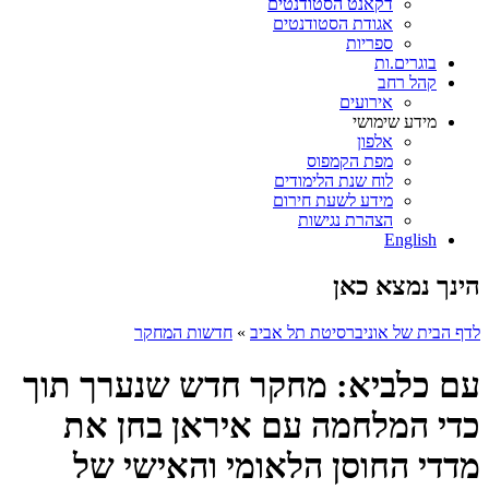
דקאנט הסטודנטים
אגודת הסטודנטים
ספריות
בוגרים.ות
קהל רחב
אירועים
מידע שימושי
אלפון
מפת הקמפוס
לוח שנת הלימודים
מידע לשעת חירום
הצהרת נגישות
English
הינך נמצא כאן
לדף הבית של אוניברסיטת תל אביב
»
חדשות המחקר
עם כלביא: מחקר חדש שנערך תוך
כדי המלחמה עם איראן בחן את
מדדי החוסן הלאומי והאישי של