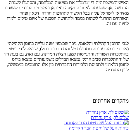
האישית/משפחתית די "נרמלו" את מציאות המלחמה, והסתגלו לשגרה
החדשה. אף שנצפתה לאחר התקיפה באיראן והמטחים הכבדים ששוגרו
מאיראן לישראל עליה בכל הקשור לתחושות חרדה, דכאון ופחד,
האזרחים התרגלו לשהות בממד ולתחושת הסכנה של איום טילים ולמדו
לחיות עם זה.
לגבי החוסן הקהילתי והלאומי, ניכר שכצפוי ישנה עלייה בחוסן הקהילתי
(אם כי ברמה פחותה מתחילת מלחמת חרבות ברזל), שבאה לידי ביטוי
בהתלכדות השורות והתגייסות למען הצלת המדינה. עם זאת, גם בעת הזו
של ׳ההתלכדות סביב הדגל׳ נמצאו הבדלים משמעותיים נמצאו ביחס
לחוסן הלאומי ולתפיסת הלכידות החברתית בין אלו התומכים בממשלה,
לבין מתנגדיה.
מחקרים אחרונים
שלום לך, ארץ נהדרת
כוחות העל של חיטת הבר הקדומה