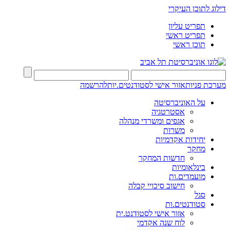
דילוג לתוכן העיקרי
תפריט עליון
תפריט ראשי
תוכן ראשי
מערכת פניות
אזור אישי לסטודנטים.יות
להרשמה
על האוניברסיטה
אסטרטגיה
אגפים ומשרדי מנהלה
משרות
יחידות אקדמיות
מחקר
חדשות המחקר
בינלאומיות
מועמדים.ות
חישוב סיכויי קבלה
סגל
סטודנטים.ות
אזור אישי לסטודנט.ית
לוח שנה אקדמי