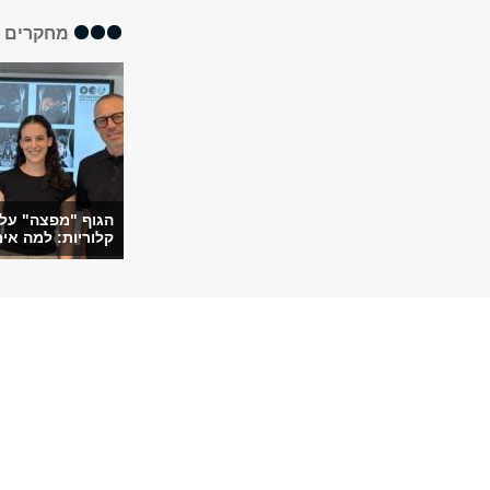
מחקרים א
הגוף "מפצה" על
קלוריות: למה אימו