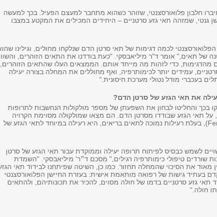
יברו חלבון פלואורסצנטי, שזוהר כשהוא מתחבר למעצם הפעיל. בכך למעשה
שן גנטי, שמזהה תאי גזע סרטניים – היחידים המכילים את המקטע במצבו
הפלואורסצנטי לכמה דגימות של תאי סרטן הדם שנלקחו מחולים, וגילינו שהוא
נה של תאים," אומר ד"ר מיליאבסקי. "כעת בודדנו את התאים הזוהרים, והשווינ
מהדגימות, כדי לזהות מה מייחד אותם. הממצאים העלו שהתאים הזוהרים,
רטניים, עמידים יותר לכימותרפיה, ואף מחוללים את המחלה בצורה יעילה
ם בעכברי מודל נטולי מערכת חיסונית."
ילה את תאי הגזע של סרטן הדם?
 בכך והחליטו לבחון את השפעתן של מספר מולקולות הנחשבות לתרופות
, על תאי הגזע שבודדו מסרטן הדם. הם מצאו שמולקולה מסוימת הקרויה
פנרטיניד (Fenretinide), בעלת רעילות נמוכה לתאים בריאים, היא רעילה במיוחד לתאי הגזע של
יים לשמש כבסיס לפיתוח תרופה יעילה וממוקדת עבור תאי הגזע של סרטן
ת שורדים טיפולי כימותרפיה רגילים," מסכם ד״ר' מיליאבסקי. "השמדת
מאוד את הסיכוי שהמחלה תחזור. כמו כן, השיטה שפיתחנו לבידוד תאי הגזע
דם בעתיד גישות של רפואה מותאמת אישית: בעזרת החיישן הפלואורסצנטי
דד תאי גזע סרטניים בדמו של חולה מסוים, להכיר את תכונותיהם, ולהתאים
תו חולה."