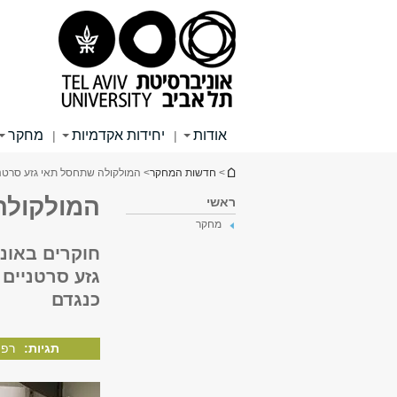
תוכן
תפריט
תפריט
עליון
ראשי
ראשי
אודות
יחידות אקדמיות
מחקר
|
|
הינך נמצא כאן
>
חדשות המחקר
> המולקולה שתחסל תאי גזע סרטני
המולקולה
ראשי
מחקר
חוקרים באוני
גזע סרטניים 
כנגדם
תגיות:
רפו