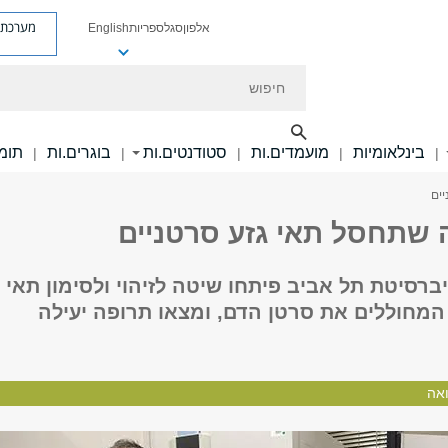
מערכת פ
אלפון
סגל
ספריות
English
חיפוש
בינלאומיות
מועמדים.ות
סטודנטים.ות
בוגרים.ות
תומכ
|
|
|
|
|
ים
 שתחסל תאי גזע סרטניים
ברסיטת תל אביב פיתחו שיטה לזיהוי ולסימון תאי
המחוללים את סרטן הדם, ומצאו תרופה יעילה
אה