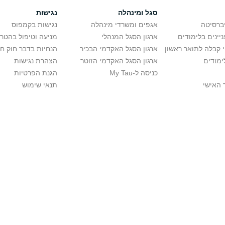
סגל ומינהלה
נגישות
יברסיטה
אגפים ומשרדי מינהלה
נגישות בקמפוס
יינים בלימודים
ארגון הסגל המנהלי
מניעה וטיפול בהטר
י קבלה לתואר ראשון
ארגון הסגל האקדמי הבכיר
הנחיות בדבר חוק ח
ימודים
ארגון הסגל האקדמי הזוטר
הצהרת נגישות
כניסה ל-My Tau
הגנת הפרטיות
 האישי
תנאי שימוש