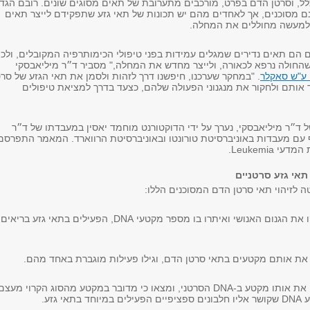
כלל, וסרטן הדם בפרט, מורכבים מתערובת של תאים מסוגים שונים. רובם הגדו
ם מסוכנים, אך לאחדים מהם יש תכונות של תאי גזע שתפקידם לייצר תאים
למעשה מחוללים את המחלה.
 הם תאים נדירים שמגלים עמידות בפני טיפולי הכימותרפיה המקובלים, ולכן
שהחולה נרפא לכאורה, ולייצר מחדש את המחלה," מסביר ד״ר מיליאבסקי
ע"ש סאקלר
. "במחקר שערכנו, חיפשנו דרך לזהות ולסמן את תאי הגזע של סרט
אותם ולחקור את מנגנוני הפעולה שלהם, כצעד בדרך למציאת טיפולים
 ד״ר מיליאבסקי, נערך על ידי הדוקטורנט מוחמד יאסין במעבדתו של ד״ר
 עם מעבדות באוניברסיטת טורונטו ובאוניברסיטת הרווארד. המאמר התפרסם
 Leukemia.
תאי גזע סרטניים
 לזיהוי תאי סרטן הדם המסוכנים הללו:
1. בתחילה הם סרקו את הגנום האנושי ואיתרו בו מספר מקטעי DNA, הפעילים בתאי גזע בריאים
3. הם בודדו ואפיינו את אותו מקטע ב-DNA הסרטני, ומצאו כי מדובר במקטע מהסוג הקרוי מעצם