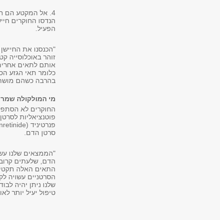
4. אל המקטע הם ח
הנדסו החוקרים חיי
הפעיל.
"הכנסנו את החיישן 
זוהר באוכלוסייה קט
אותם לתאים אחרים 
כלומר תאי הגזע הס
בהרבה כשהם מושתלי
מי המולקולה שמרע
החוקרים לא הסתפקו
פוטנציאליות לסרטן
סרטן הדם.
"הממצאים שלנו עשו
הדם, שלעתים קרובו
התאים האלה תקטין 
הסרטניים עשויה לק
שלנו ניתן יהיה לבו
טיפול יעיל יותר לאו