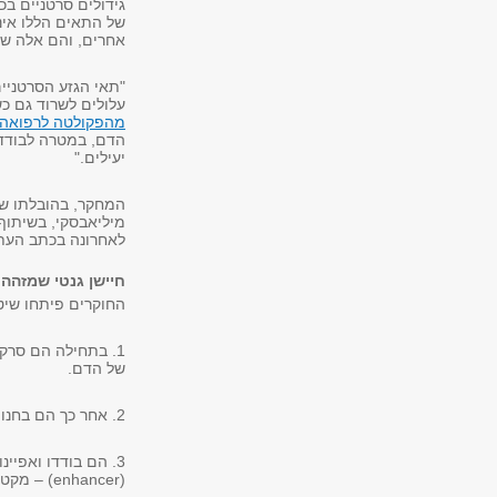
גידולים סרטניים ב
של התאים הללו אינ
אחרים, והם אלה ש
"תאי הגזע הסרטניים
עלולים לשרוד גם כ
מהפקולטה לרפואה 
הדם, במטרה לבודד 
יעילים."
המחקר, בהובלתו של
מיליאבסקי, בשיתוף
לאחרונה בכתב העת המדעי
חיישן גנטי שמזהה 
החוקרים פיתחו שיטה
של הדם.
2. אחר כך הם בחנו את אותם מקטעים בתאי סרטן הדם, וגילו פעילות מוגברת באחד מהם.
(enhancer) – מקטע DNA שקושר אליו חלבונים ספציפיים הפעילים במיוחד בתאי גזע.