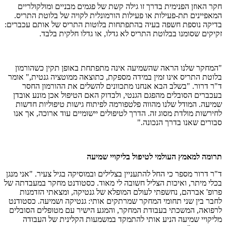
חקר האוזן הפנימית בדרך זו גילה קשת של פגמים מבניים ומולקולריים
המאפיינים תת-פעילות או פעילות הורמונלית לקויה של בלוטת התריס.
בדיקה נוספת חשפה בעיה בהתפתחות בלוטות התריס של אותם עכברים:
זקיקים שסומנו בבלוטת התריס לא גדלו, או גדלו חלקית בלבד.
"המחקר שלנו הראה שהשמיעה אינה מתפתחת באופן תקין כשהורמון
בלוטת התריס אינו זמין במידה מספקת, כתוצאה ממוטציה גנטית," אומר
ד"ר דרור. "בשלב הבא אנחנו מתכוונים להשלים את ההורמון החסר
בעכברים הסובלים מהפגם הגנטי, ולבדוק האם הטיפול אכן מונע אובדן
שמיעה. המודל שלנו מהווה פלטפורמה לפיתוח גישות טיפוליות חדשות
לחירשות מולדת מסוג זה. הדרך לטיפולים יישומיים עוד ארוכה, אך אנו
סבורים שאנו בדרך הנכונה."
תרומה למאמץ העולמי לטיפול בליקויי שמיעה
ד"ר דרור מספר כי החל להתעניין בצלילים ובמוסיקה בגיל צעיר. "אני מנגן
בכלי מיתר, ואיכות הצליל חשובה לי מאוד. כסטודנט מחקר במעבדתה של
פרופ' אברהם, נחשפתי לעולם המופלא של גנטיקה, ומצאתי הזדמנות
לחבר בין שני תחומי המחקר שמרתקים אותי: גנטיקה ושמיעה. כסטודנט
לרפואה, המשכתי בעבודת המחקר, והמגע הישיר עם מטופלים הסובלים
מליקויי שמיעה הניע אותי להתמקד במשמעות הקלינית של העבודה