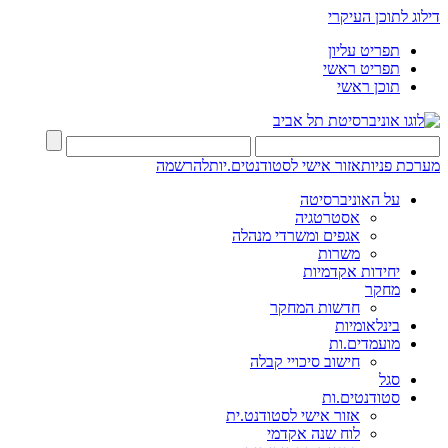
דילוג לתוכן העיקרי
תפריט עליון
תפריט ראשי
תוכן ראשי
מערכת פניות
אזור אישי לסטודנטים.יות
להרשמה
על האוניברסיטה
אסטרטגיה
אגפים ומשרדי מנהלה
משרות
יחידות אקדמיות
מחקר
חדשות המחקר
בינלאומיות
מועמדים.ות
חישוב סיכויי קבלה
סגל
סטודנטים.ות
אזור אישי לסטודנט.ית
לוח שנה אקדמי