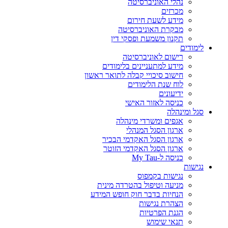
נהלי האוניברסיטה
מכרזים
מידע לשעת חירום
מבקרת האוניברסיטה
תקנון משמעת ופסקי דין
לימודים
רישום לאוניברסיטה
מידע למתעניינים בלימודים
חישוב סיכויי קבלה לתואר ראשון
לוח שנת הלימודים
ידיעונים
כניסה לאזור האישי
סגל ומינהלה
אגפים ומשרדי מינהלה
ארגון הסגל המנהלי
ארגון הסגל האקדמי הבכיר
ארגון הסגל האקדמי הזוטר
כניסה ל-My Tau
נגישות
נגישות בקמפוס
מניעה וטיפול בהטרדה מינית
הנחיות בדבר חוק חופש המידע
הצהרת נגישות
הגנת הפרטיות
תנאי שימוש