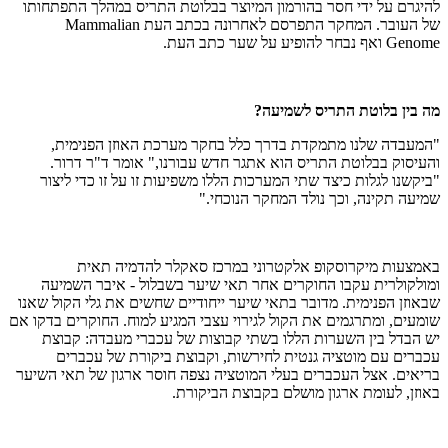
להיגרם על ידי חסר בהורמון המיוצר בבלוטת התריס במהלך התפתחותו
של העובר. המחקר התפרסם לאחרונה בכתב העת
Mammalian
Genome
ואף נבחר להופיע על שער כתב העת.
מה בין בלוטת התריס לשמיעה?
"המעבדה שלנו מתמקדת בדרך כלל בחקר מערכת האוזן הפנימית,
והעיסוק בבלוטת התריס הוא אתגר חדש עבורנו," אומר ד"ר דרור.
"ביקשנו לגלות כיצד שתי המערכות הללו משפיעות זו על זו כדי ליצור
שמיעה תקינה, וכך נולד המחקר הנוכחי."
באמצעות מיקרוסקופ אלקטרוני במרכז סאקלר להדמיה תאית
ומולקולרית עקבו החוקרים אחר תאי שיער בשבלול - איבר השמיעה
שבאוזן הפנימית. מדובר בתאי שיער ייחודיים שחשים את גלי הקול שאנו
שומעים, ומתרגמים את הקול לגירוי עצבי המגיע למוח. החוקרים בדקו אם
יש הבדל בין השערות הללו בשתי קבוצות של עכברי מעבדה: קבוצת
עכברים עם מוטציה גנטית לחירשות, וקבוצת ביקורת של עכברים
בריאים. אצל העכברים בעלי המוטציה נצפה חוסר ארגון של תאי השיער
באוזן, לעומת ארגון מושלם בקבוצת הביקורת.