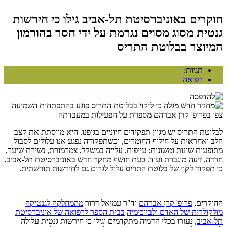
חוקרים באוניברסיטת תל-אביב גילו כי חירשות
גנטית מסוג מסוים נגרמת על ידי חסר בהורמון
המיוצר בבלוטת התריס
תגיות:
רפואה
צפו בפרופ' קרן אברהם מספרת על הפעילות במעבדתה
לבלוטת התריס יש מגוון תפקידים חיוניים בגופנו. היא מווסתת את קצב
הלב ואחראית על חילוף החומרים, וכשתפקודה נפגע אנו עלולים לסבול
מתופעות שונות ומשונות: עייפות, עלייה במשקל, צמרמורת, נשירת שיער,
חרדה, זיעה מוגברת ועוד. כעת חושף מחקר חדש באוניברסיטת תל-אביב,
כי תפקוד לקוי של בלוטת התריס עלול לגרום גם לחירשות תורשתית.
החוקרים,
פרופ' קרן אברהם
וד"ר עמיאל דרור
מהמחלקה לגנטיקה
מולקולרית של האדם ולביוכימיה
בבית הספר לרפואה של אוניברסיטת
תל-אביב
, נעזרו בכלי הדמיה מתקדמים וגילו כי חירשות גנטית עלולה