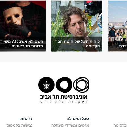
כוחות העל של חיטת הבר
השם לא אשם: AI משייך
דרת
הקדומה
תכונות סטראוטיפיו...
סגל ומינהלה
נגישות
יברסיטה
אגפים ומשרדי מינהלה
נגישות בקמפוס