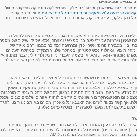
ם גנטיים וסביבתיים
פרופ' רות אשרי-פדן ופרופ' רני אלקון מהמחלקה לגנטיקה מולקולרית של
ולטה לרפואה ע"ש סאקלר
ובית ספר סגול למדעי המוח
וצוות החוקרים
ל כהן גולקר, נעמה מסיקה, אהובית דוד ומאי אשל. המאמר פורסם בכתב
ים בחקר הגנטיקה כיום הוא פיענוח מנגנונים גנטיים שגורמים למחלות
ה שאינן נגרמות על ידי פגם בגן ספציפי ומזוהה, אלא על ידי שילוב של מספר
בתיים", מסבירה פרופ' אשרי-פדן ומרחיבה "מדובר במגוון רחב מאוד של
 מחלות מעי ומחלות נפש לסוגיהן. במחקר שלנו התמקדנו במחלת העיניים
AMD (Age-related Macular Degeneration), או בשמה העברי 'ניוון מקולרי גילי', שבה מתנוון אז
 פורצת על פי רוב בגיל המבוגר ומהווה גורם מוביל לאובדן ראייה בעולם
רכיב גנטי משמעותי. מחקרים שהשוו בין הגנום של אנשים חולים ובריאים זיהו
ים בגנום, שקשורים ככל הנראה לגורמי סיכון למחלה. עם זאת, ההבדלים
ך גן ספציפי כלשהו, אלא באזורים הנרחבים שבין הגנים, שתפקידם ואופן
ם למדע עד היום. מצב דומה התגלה במגוון רחב של מחלות גנטיות מורכבות
צב כיום הוא שמחקרים השוואתיים יודעים לזהות אזורים שלמים בגנום שככל
ה, אך קשה מאוד לשים את האצבע על מאפיין מסוים באותם אזורים, ולהגדי
שלנו ביקשנו לתת מענה לסוגיה זו", מוסיף פרופ' אלקון.
שר
ם של רקמה בעין המכונה אפיתל פיגמנטרי, שהיא רקמת תמך התומכת
ית (פוטורצפטורים), וחיונית להתפתחותם ולהישרדותם לכל אורך החיים. לדבר
פגעת כבר בשלבים הראשונים של מחלת ה-AMD.