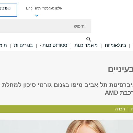
מערכת פ
אלפון
סגל
ספריות
English
חיפוש
בינלאומיות
מועמדים.ות
סטודנטים.ות
בוגרים.ות
תומכ
|
|
|
|
|
עיניים
ברסיטת תל אביב מיפו בגנום גורמי סיכון למחלת
ת AMD
חברה