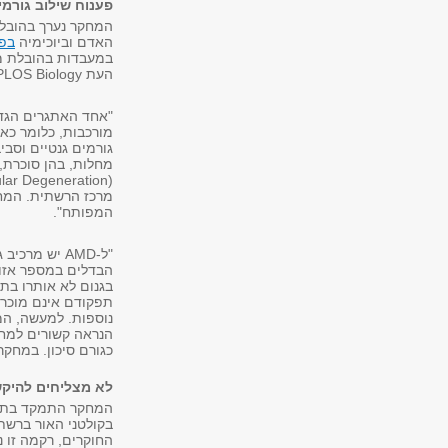
פענוח שילוב גורמי
המחקר נערך בהובלת 
האדם וביוכימיה
בפק
במעבדות בהובלת מז
העת PLOS Biology.
"אחד האתגרים הגדול
מורכבות, כלומר כאל
גורמים גנטיים וסבי
מחלות, בהן סוכרת,
מרכז הרשתית. המחלה
המפותח".
"ל-AMD יש מ
הבדלים במספר אזור
בגנום לא אותרו בתו
תפקודם אינם מוכרי
נוספות. למעשה, המ
הנראה קשורים למחל
כגורם סיכון. במחקר 
לא מצליחים להיק
המחקר התמקד בתאי
בקולטני האור ברשת
החוקרים, רקמה זו נ