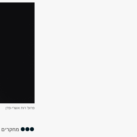
פרופ' רות אשרי-פדן
מחקרים א