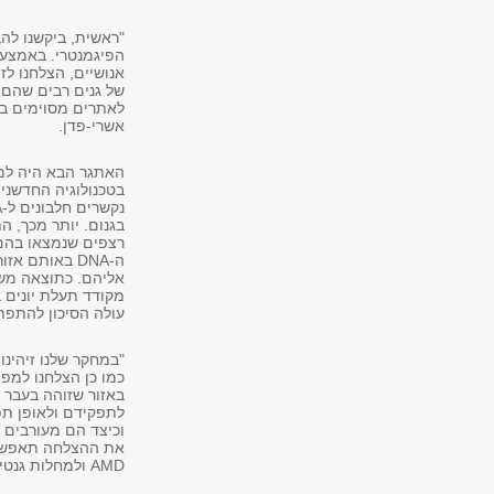
"ראשית, ביקשנו לה
הפיגמנטרי. באמצעו
של גנים רבים שהם י
אשרי-פדן.
האתגר הבא היה למפ
רצפים שנמצאו בהם 
ה-DNA באותם 
אליהם. כתוצאה משיב
מקודד תעלת יונים ב
עולה הסיכון להתפ
כמו כן הצלחנו למפ
באזור שזוהה בעבר 
לתפקידם ולאופן תפ
וכיצד הם מעורבים 
את ההצלחה תאפשר ב
AMD ולמחלות גנטיות מורכבות אחרות", מסכמת פרופ' אשרי-פדן.