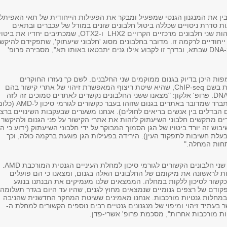
בין את המנגנון הגנטי שמפעיל ומבקר את הפעילות הייחודית של תאי האפיתל
ת סדרת ניסויים שכללה ביטול חלבונים שונים במודל של עכברים ובתאים
אנושיים, הצלחנו לזהות שני חלבונים מרכזיים הקרויים LHX2 ו-OTX2, שמכתיבים יחדיו את 
יחודיים לרקמה זו. מדובר בחלבונים מסוג 'חלבוני שיעתוק', שתפקידם להיקש
לאתרים מסוימים ב-DNA שבתא, ובדרך זו לקבוע אילו גנים יתבטאו באותו תא", מסבירה פרופ'
ות היכן בדיוק בגנום ממוקמים שני החלבנים. לשם כך נעזרו החוקרים
בטכנולוגיה החדשנית בשם ChIP-seq, שהיא שיטת ריצוף המאפשרת זיהוי של אתרי קישור בהם
נקשרים חלבונים ל-DNA. פרופ' אלקון: "מצאנו ששני החלבונים נקשרים לאתרים סמוכים זה לזה
בגנום. יותר מכך, התברר שמדובר באתרים בגנום שזוהו בעבר כקשורים לג
הבדלים בין אנשים בריאים לחולים). אנחנו משערים שבעקבות השינויים ברצפ
אזורים מתקשים חלבוני השיעתוק לזהות את אתרי הקישור על פני הגנום ולהיקשר
וש זה יורד ביטויו של הגן הסמוך המבוקר על ידי חלבוני השיעתוק (ידוע כי הג
עלת חשיבות לתפקוד העין). הירידה בפעילות הגן פוגעת ברקמה כולה, וכך
תחות המחלה."
"במחקר שלנו זיהינו שני חלבונים הקשורים לגורמי סיכון למחלת העיניים הגנטית המורכבת AMD.
ות לראשונה את מיקומם של החלבונים האלה בגנום, ומצאנו כי הם פועלים
כקשור לסיכון ללקות במחלה. הממצאים שלנו מעמיקים את הבנתנו בנוגע
קודם של רצפים גנומיים שנמצאים מחוץ לגנים, שהיו עד היום בגדר תעלומה,
במחלות גנטיות מורכבות. אנחנו מאמינים ששיטת המחקר החדשנית שהניבה
עתיד זיהוי ומיפוי של מנגנונים גנטיים רבים נוספים הקשורים למחלת ה-