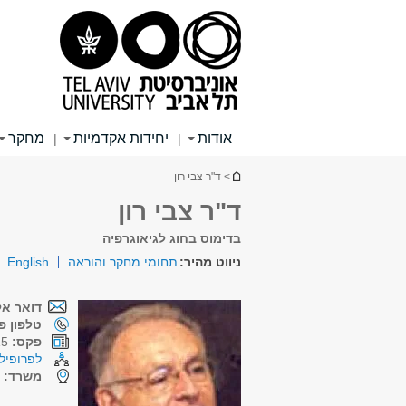
תוכן
תפריט
תפריט
עליון
ראשי
ראשי
אודות
יחידות אקדמיות
מחקר
|
|
הינך נמצא כאן
> ד"ר צבי רון
ד"ר צבי רון
בדימוס בחוג לגיאוגרפיה
ניווט מהיר:
תחומי מחקר והוראה
English
דואר אל
טלפון פנ
פקס:
03-5409715
לפרופיל 
משרד:
י