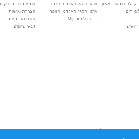
י קבלה לתואר ראשון
ארגון הסגל האקדמי הבכיר
הנחיות בדבר חוק ח
ימודים
ארגון הסגל האקדמי הזוטר
הצהרת נגישות
כניסה ל-My Tau
הגנת הפרטיות
 האישי
תנאי שימוש
יות יוצרים. אם בבעלותך זכויות יוצרים בתכנים שנמצאים פה ו/או השימוש ש
נות בהקדם לכתובת שכאן >>