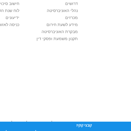
דרושים
חישוב סיכוי
נהלי האוניברסיטה
לוח שנת הל
מכרזים
ידיעונים
מידע לשעת חירום
כניסה לאזור
מבקרת האוניברסיטה
תקנון משמעת ופסקי דין
אוניברסיטת תל אביב עושה כל מאמץ לכבד זכו
קובצי קוקיז
שנעשה בתכנים אלה לדעתך מפר זכויות
נא לפ