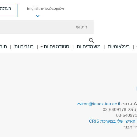
מערכת פ
אלפון
סגל
ספריות
English
חיפוש
בינלאומיות
מועמדים.ות
סטודנטים.ות
בוגרים.ות
תומכ
|
|
|
|
|
קטרוני:
zviron@tauex.tau.ac.il
ימי:
03-6409178
האישי שלי במערכת CRIS
ד אבנר