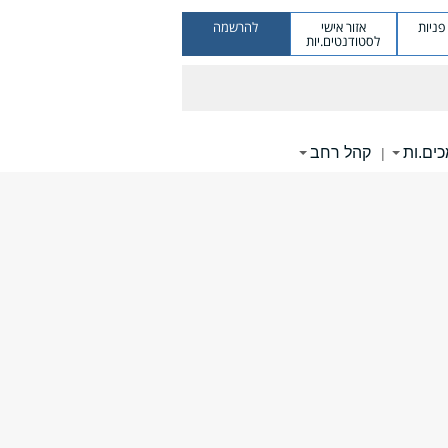
ניות
אזור אישי
להרשמה
לסטודנטים.יות
ים.ות
קהל רחב
|