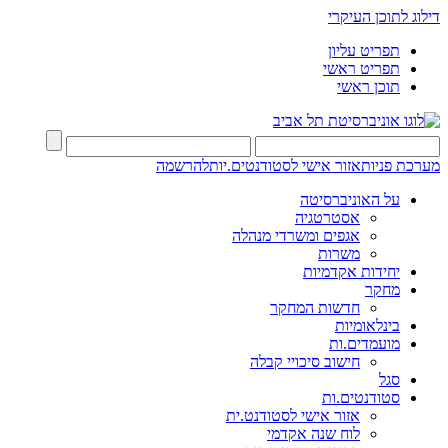
דילוג לתוכן העיקרי
תפריט עליון
תפריט ראשי
תוכן ראשי
מערכת פניות
אזור אישי לסטודנטים.יות
להרשמה
על האוניברסיטה
אסטרטגיה
אגפים ומשרדי מנהלה
משרות
יחידות אקדמיות
מחקר
חדשות המחקר
בינלאומיות
מועמדים.ות
חישוב סיכויי קבלה
סגל
סטודנטים.ות
אזור אישי לסטודנט.ית
לוח שנה אקדמי