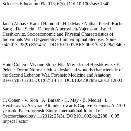
Sciences Education 09/2013; 6(5). DOI:10.1002/ase.1340
Janan Abbas · Kamal Hamoud · Hila May · Nathan Peled ·Rachel
Sarig · Dan Stein · Deborah Alperovitch-Najemson · Israel
Hershkovitz. Socioeconomic and Physical Characteristics of
Individuals With Degenerative Lumbar Spinal Stenosis. Spine
04/2013; 38(9):E554-61. DOI:10.1097/BRS.0b013e31828a2846 ·
Haim Cohen · Viviane Slon · Hila May · Israel Hershkovitz · Eli
Peled · Doron Norman. Musculoskeletal wounds characteristic of
the Second Lebanon War. Forensic Medicine and Anatomy
Research 01/2013; 01(02):14-17. DOI:10.4236/fmar.2013.12003
H. Cohen · V. Slon · A. Barash · H. May · B. Medlej · I.
Hershkovitz. Assyrian Attitude Towards Captive Enemies: A 2700-
year-old Paleo-forensic Study. International Journal of
Osteoarchaeology 11/2012; 25(3). DOI:10.1002/oa.2288 · 0.95
Impact Factor