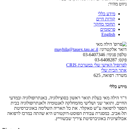
ניווט מהיר:
מידע כללי
קורות חיים
תחומי מחקר
פרסומים
English
דואר אלקטרוני:
mayhila@tauex.tau.ac.il
טלפון פנימי:
03-6407346
פקס:
03-6408287
לפרופיל האישי שלי במערכת CRIS
אתר הבית שלי
משרד:
רפואה, 625
מידע כללי
ד"ר הילה מאי
בעלת תואר ראשון בסוציולוגיה, באנתרופולוגיה ובמדעי
החיים, ותואר שני ושלישי מהמחלקה לאנטומיה ולאנתרופולוגיה בבית
הספר לרפואה ע"ש סאקלר. את כל תאריה השלימה באוניברסיטת
תל-אביב. במסגרת עבודת הפוסט-דוקטורט היא שהתה במרכז לרפואה
אבולוציונית
באוניברסיטת ציריך שבשווייץ
.