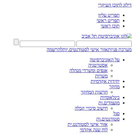
דילוג לתוכן העיקרי
תפריט עליון
תפריט ראשי
תוכן ראשי
מערכת פניות
אזור אישי לסטודנטים.יות
להרשמה
על האוניברסיטה
אסטרטגיה
אגפים ומשרדי מנהלה
משרות
יחידות אקדמיות
מחקר
חדשות המחקר
בינלאומיות
מועמדים.ות
חישוב סיכויי קבלה
סגל
סטודנטים.ות
אזור אישי לסטודנט.ית
לוח שנה אקדמי