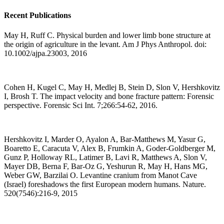
Recent Publications
May H, Ruff C. Physical burden and lower limb bone structure at
the origin of agriculture in the levant. Am J Phys Anthropol. doi:
10.1002/ajpa.23003, 2016
Cohen H, Kugel C, May H, Medlej B, Stein D, Slon V, Hershkovitz
I, Brosh T. The impact velocity and bone fracture pattern: Forensic
perspective. Forensic Sci Int. 7;266:54-62, 2016.
Hershkovitz I, Marder O, Ayalon A, Bar-Matthews M, Yasur G,
Boaretto E, Caracuta V, Alex B, Frumkin A, Goder-Goldberger M,
Gunz P, Holloway RL, Latimer B, Lavi R, Matthews A, Slon V,
Mayer DB, Berna F, Bar-Oz G, Yeshurun R, May H, Hans MG,
Weber GW, Barzilai O. Levantine cranium from Manot Cave
(Israel) foreshadows the first European modern humans. Nature.
520(7546):216-9, 2015