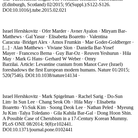
(Edinburgh, Scotland) 02/2015; 95(Suppl.):S122-S126.
DOI:10.1016/j.tube.2015.02.021
Israel Hershkovitz · Ofer Marder · Avner Ayalon · Miryam Bar-
Matthews · Gal Yasur · Elisabetta Boaretto · Valentina
Caracuta ·Bridget Alex · Amos Frumkin · Mae Goder-Goldberger ·
[...] · Alan Matthews · Viviane Slon · Daniella Bar-Yosef
Mayer · Francesco Berna · Guy Bar-Oz · Reuven Yeshurun · Hila
May · Mark G Hans· Gerhard W Weber · Omry
Barzilai. Article: Levantine cranium from Manot Cave (Israel)
foreshadows the first European modern humans. Nature 01/2015;
520(7546). DOI:10.1038/nature14134 ·
Israel Hershkovitz · Mark Spigelman · Rachel Sarig · Do-Sun
Lim· In Sun Lee · Chang Seok Oh · Hila May · Elisabetta
Boaretto ·Yi-Suk Kim · Soong Deok Lee · Nathan Peled · Myeung
Ju Kim ·Talya Toledano · Gila Kahila Bar-Gal · Dong Hoon Shin.
A Possible Case of Cherubism in a 17-Century Korean Mummy.
PLoS ONE 08/2014; 9(8):e102441.
DOI:10.1371/journal.pone.0102441