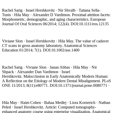
Rachel Sarig · Israel Hershkovitz · Nir Shvalb · Tatiana Sella-
Tunis · Hila May · Alexander D Vardimon. Proximal attrition facets:
Morphometric, demographic, and aging characteristics. European
Journal Of Oral Sciences 06/2014; 122(4). DOI:10.1111/eos.12135
Viviane Slon · Israel Hershkovitz · Hila May. The value of cadaver
CT scans in gross anatomy laboratory. Anatomical Sciences
Education 01/2014; 7(1). DOI:10.1002/ase.1400
Rachel Sarig · Viviane Slon · Janan Abbas · Hila May · Nir
Shpack · Alexander Dan Vardimon · Israel
Hershkovitz. Malocclusion in Early Anatomically Modern Human:
A Reflection on the Etiology of Modern Dental Misalignment. PLoS
ONE 11/2013; 8(11):e80771. DOI:10.1371/journal.pone.0080771 ·
Hila May · Haim Cohen · Bahaa Medlej · Liora Kornreich · Nathan
Peled · Israel Hershkovitz. Article: Computed tomography-
enhanced anatomy course using enterprise visualization. Anatomical