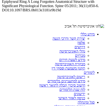
Epiphyseal Ring A Long Forgotten Anatomical Structure with
Significant Physiological Function. Spine 05/2011; 36(11):850-6.
DOI:10.1097/BRS.0b013e3181e9b19d
מידע כללי
יצירת קשר ודרכי הגעה
אלפון
דרושים
נהלי האוניברסיטה
מכרזים
מידע לשעת חירום
מבקרת האוניברסיטה
תקנון משמעת ופסקי דין
לימודים
רישום לאוניברסיטה
מידע למתעניינים בלימודים
חישוב סיכויי קבלה לתואר ראשון
לוח שנת הלימודים
ידיעונים
כניסה לאזור האישי
סגל ומינהלה