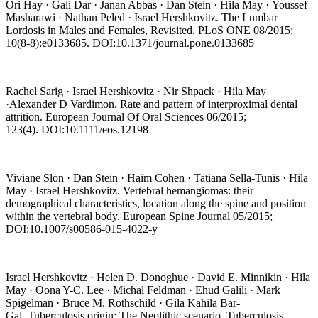
Ori Hay · Gali Dar · Janan Abbas · Dan Stein · Hila May · Youssef
Masharawi · Nathan Peled · Israel Hershkovitz. The Lumbar
Lordosis in Males and Females, Revisited. PLoS ONE 08/2015;
10(8-8):e0133685. DOI:10.1371/journal.pone.0133685
Rachel Sarig · Israel Hershkovitz · Nir Shpack · Hila May
·Alexander D Vardimon. Rate and pattern of interproximal dental
attrition. European Journal Of Oral Sciences 06/2015;
123(4). DOI:10.1111/eos.12198
Viviane Slon · Dan Stein · Haim Cohen · Tatiana Sella-Tunis · Hila
May · Israel Hershkovitz. Vertebral hemangiomas: their
demographical characteristics, location along the spine and position
within the vertebral body. European Spine Journal 05/2015;
DOI:10.1007/s00586-015-4022-y
Israel Hershkovitz · Helen D. Donoghue · David E. Minnikin · Hila
May · Oona Y-C. Lee · Michal Feldman · Ehud Galili · Mark
Spigelman · Bruce M. Rothschild · Gila Kahila Bar-
Gal Tuberculosis origin: The Neolithic scenario. Tuberculosis