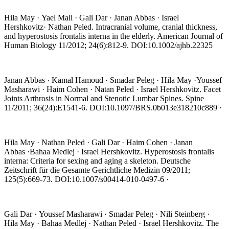
Hila May · Yael Mali · Gali Dar · Janan Abbas · Israel
Hershkovitz· Nathan Peled. Intracranial volume, cranial thickness,
and hyperostosis frontalis interna in the elderly. American Journal of
Human Biology 11/2012; 24(6):812-9. DOI:10.1002/ajhb.22325
Janan Abbas · Kamal Hamoud · Smadar Peleg · Hila May ·Youssef
Masharawi · Haim Cohen · Natan Peled · Israel Hershkovitz. Facet
Joints Arthrosis in Normal and Stenotic Lumbar Spines. Spine
11/2011; 36(24):E1541-6. DOI:10.1097/BRS.0b013e318210c889 ·
Hila May · Nathan Peled · Gali Dar · Haim Cohen · Janan
Abbas ·Bahaa Medlej · Israel Hershkovitz. Hyperostosis frontalis
interna: Criteria for sexing and aging a skeleton. Deutsche
Zeitschrift für die Gesamte Gerichtliche Medizin 09/2011;
125(5):669-73. DOI:10.1007/s00414-010-0497-6 ·
Gali Dar · Youssef Masharawi · Smadar Peleg · Nili Steinberg ·
Hila May · Bahaa Medlej · Nathan Peled · Israel Hershkovitz. The