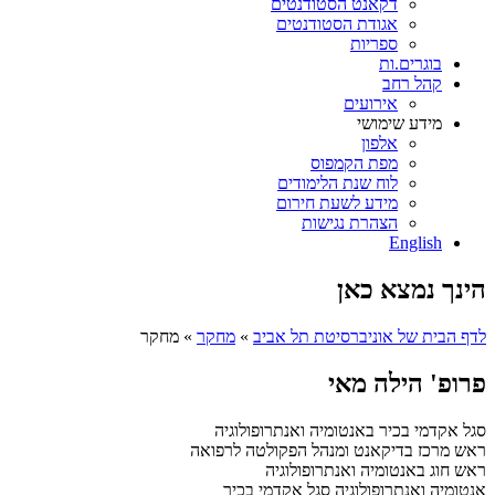
דקאנט הסטודנטים
אגודת הסטודנטים
ספריות
בוגרים.ות
קהל רחב
אירועים
מידע שימושי
אלפון
מפת הקמפוס
לוח שנת הלימודים
מידע לשעת חירום
הצהרת נגישות
English
הינך נמצא כאן
לדף הבית של אוניברסיטת תל אביב
»
מחקר
»
מחקר
פרופ' הילה מאי
סגל אקדמי בכיר באנטומיה ואנתרופולוגיה
ראש מרכז בדיקאנט ומנהל הפקולטה לרפואה
ראש חוג באנטומיה ואנתרופולוגיה
אנטומיה ואנתרופולוגיה
סגל אקדמי בכיר