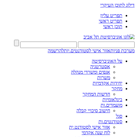
דילוג לתוכן העיקרי
תפריט עליון
תפריט ראשי
תוכן ראשי
מערכת פניות
אזור אישי לסטודנטים.יות
להרשמה
על האוניברסיטה
אסטרטגיה
אגפים ומשרדי מנהלה
משרות
יחידות אקדמיות
מחקר
חדשות המחקר
בינלאומיות
מועמדים.ות
חישוב סיכויי קבלה
סגל
סטודנטים.ות
אזור אישי לסטודנט.ית
לוח שנה אקדמי