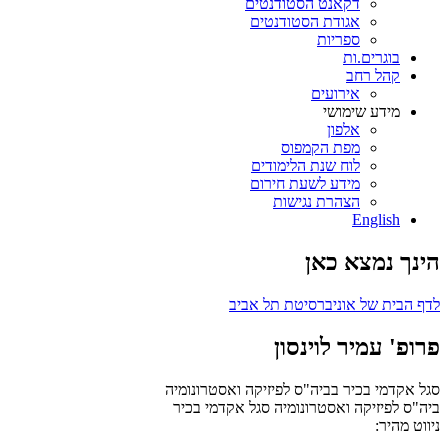
דקאנט הסטודנטים
אגודת הסטודנטים
ספריות
בוגרים.ות
קהל רחב
אירועים
מידע שימושי
אלפון
מפת הקמפוס
לוח שנת הלימודים
מידע לשעת חירום
הצהרת נגישות
English
הינך נמצא כאן
לדף הבית של אוניברסיטת תל אביב
פרופ' עמיר לוינסון
סגל אקדמי בכיר בביה"ס לפיזיקה ואסטרונומיה
ביה"ס לפיזיקה ואסטרונומיה
סגל אקדמי בכיר
ניווט מהיר: