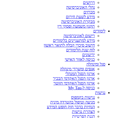
דרושים
נהלי האוניברסיטה
מכרזים
מידע לשעת חירום
מבקרת האוניברסיטה
תקנון משמעת ופסקי דין
לימודים
רישום לאוניברסיטה
מידע למתעניינים בלימודים
חישוב סיכויי קבלה לתואר ראשון
לוח שנת הלימודים
ידיעונים
כניסה לאזור האישי
סגל ומינהלה
אגפים ומשרדי מינהלה
ארגון הסגל המנהלי
ארגון הסגל האקדמי הבכיר
ארגון הסגל האקדמי הזוטר
כניסה ל-My Tau
נגישות
נגישות בקמפוס
מניעה וטיפול בהטרדה מינית
הנחיות בדבר חוק חופש המידע
הצהרת נגישות
הגנת הפרטיות