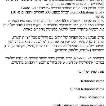
ומאפריקה - אוגנדה, מלאווי, טנזניה וקניה.
פרופ' פביאן הוא היוזם והחוקר הראשי של מחקר ה- Global
Retinoblastoma Study, הכולל כמעט 500 חוקרים ורופאים מ- 130
מדינות.
פרופ' פביאן כתב למעלה מ-80 מאמרים רפואיים שהתפרסמו בספרות
הבינ"ל המבוקרת, כמו גם פרקים בספרים העוסקים באונקולוגיה של העין.
את רשימת מחקריו תוכלו לראות בלשונית מחקרים באתר.
פרופ' פביאן מקבל הפניות של חולים עם גידולים מכל קצוות הארץ,
הרשות הפלסטינית, קפריסין ומדינות ברה"מ לשעבר. הוא מהווה יועץ
מומחה של קבוצות אונקולוגיה של העיניים במזרח (נפאל, פקיסטאן, סין),
ואפריקה (אוגנדה, מלאווי, מוזמביק).
במסגרת ה- Rb-NET, פרופ' פביאן ביקר מספר פעמים באוגנדה ומלאווי
במרכזי אונקולוגיה של העין, טיפל בחולים והכשיר רופאים מקומיים.
אונקולוגיה של העין
Retinoblastoma
Global Retinoblastoma
Uveal Melanoma
Ocular surface squanous neoplaisa