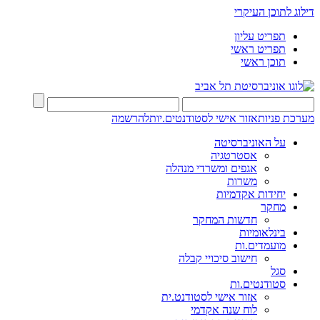
דילוג לתוכן העיקרי
תפריט עליון
תפריט ראשי
תוכן ראשי
מערכת פניות
אזור אישי לסטודנטים.יות
להרשמה
על האוניברסיטה
אסטרטגיה
אגפים ומשרדי מנהלה
משרות
יחידות אקדמיות
מחקר
חדשות המחקר
בינלאומיות
מועמדים.ות
חישוב סיכויי קבלה
סגל
סטודנטים.ות
אזור אישי לסטודנט.ית
לוח שנה אקדמי