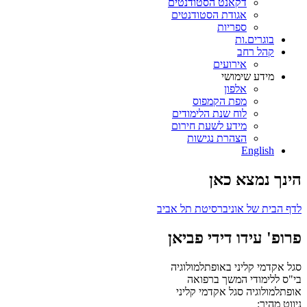
דקאנט הסטודנטים
אגודת הסטודנטים
ספריות
בוגרים.ות
קהל רחב
אירועים
מידע שימושי
אלפון
מפת הקמפוס
לוח שנת הלימודים
מידע לשעת חירום
הצהרת נגישות
English
הינך נמצא כאן
לדף הבית של אוניברסיטת תל אביב
פרופ' עידו דידי פביאן
סגל אקדמי קליני באופתלמולוגיה
בי"ס ללימודי המשך ברפואה
אופתלמולוגיה
סגל אקדמי קליני
ניווט מהיר: