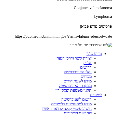
Conjunctival melanoma
Lymphoma
פרסומים פרופ פביאן
https://pubmed.ncbi.nlm.nih.gov/?term=fabian+id&sort=date
מידע כללי
יצירת קשר ודרכי הגעה
אלפון
דרושים
נהלי האוניברסיטה
מכרזים
מידע לשעת חירום
מבקרת האוניברסיטה
תקנון משמעת ופסקי דין
לימודים
רישום לאוניברסיטה
מידע למתעניינים בלימודים
חישוב סיכויי קבלה לתואר ראשון
לוח שנת הלימודים