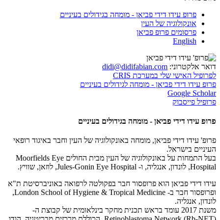
פרופ עידו דידי פביאן - מומחה בגידולים בעיניים
אונקולוגיה של העין
פרסומים פרופ פביאן
English
דואר אלקטרוני:
didi@didifabian.com
לפרופיל האישי שלי במערכת CRIS
פרופ עידו דידי פביאן - מומחה לגידולים בעיניים
Google Scholar
פרופיל פייסבוק
פרופ עידו דידי פביאן - מומחה בגידולים בעיניים
פרופ' עידו דידי פביאן, מומחה באונקולוגיה של העין וחבר באיגוד רופאי
העיניים בישראל.
בעל התמחות על באונקולוגיה של העין מבית החולים Moorfields Eye
Hospital, לונדון, אנגליה, ו- Jules-Gonin Eye Hospital, לוזאן, שוויץ.
עידו דידי פביאן הוא פרופסור חבר בפקולטה לרפואה באוניברסיטת ת"א
ופרופסור חבר ב- London School of Hygiene & Tropical Medicine,
לונדון, אנגליה.
משנת 2017 עומד בראש תכנית מחקר בינלאומית של קבוצת ה-
Retinoblastoma Network (Rb-NET), הכוללת מרכזים מבריטניה, הודו