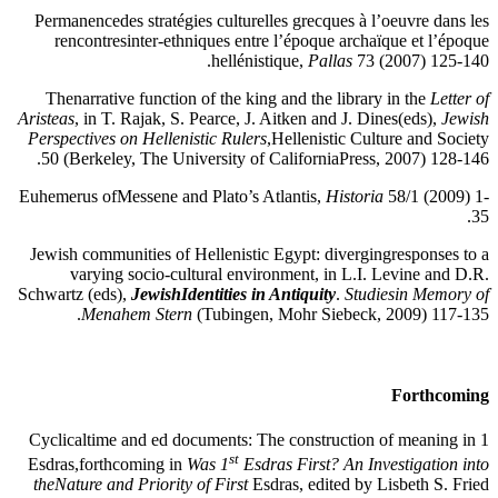
Permanencedes stratégies culturelles grecques à l’oeuvre dans les
rencontresinter-ethniques entre l’époque archaïque et l’époque
hellénistique,
Pallas
73 (2007) 125-140.
Thenarrative function of the king and the library in the
Letter of
Aristeas
, in T. Rajak, S. Pearce, J. Aitken and J. Dines(eds),
Jewish
Perspectives on Hellenistic Rulers
,Hellenistic Culture and Society
50 (Berkeley, The University of CaliforniaPress, 2007) 128-146.
Euhemerus ofMessene and Plato’s Atlantis,
Historia
58/1 (2009) 1-
35.
Jewish communities of Hellenistic Egypt: divergingresponses to a
varying socio-cultural environment,
in L.I. Levine and D.R.
Schwartz (eds),
JewishIdentities in Antiquity
.
Studiesin Memory of
Menahem Stern
(Tubingen, Mohr Siebeck, 2009) 117-135.
Forthcoming
Cyclicaltime and ed documents: The construction of meaning in 1
st
Esdras,forthcoming in
Was 1
Esdras First? An Investigation into
theNature and Priority of First
Esdras, edited by Lisbeth S. Fried