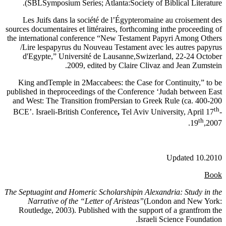
(SBLSymposium Series; Atlanta:Society of Biblical Literature.
Les Juifs dans la société de l’Égypteromaine au croisement des
sources documentaires et littéraires, forthcoming inthe proceeding of
the international conference “New Testament Papyri Among Others
/Lire lespapyrus du Nouveau Testament avec les autres papyrus
d'Egypte,” Université de Lausanne,Swizerland, 22-24 October
2009, edited by Claire Clivaz and Jean Zumstein.
King andTemple in 2Maccabees: the Case for Continuity,” to be
published in theproceedings of the Conference ‘Judah between East
and West: The Transition fromPersian to Greek Rule (ca. 400-200
th
BCE’.
Israeli-British Conference
,
Tel Aviv University, April 17
-
th
19
,2007.
Updated 10.2010
Book
The Septuagint and Homeric Scholarshipin Alexandria: Study in the
Narrative of the “Letter of Aristeas”
(London and New York:
Routledge, 2003). Published with the support of a grantfrom the
Israeli Science Foundation.