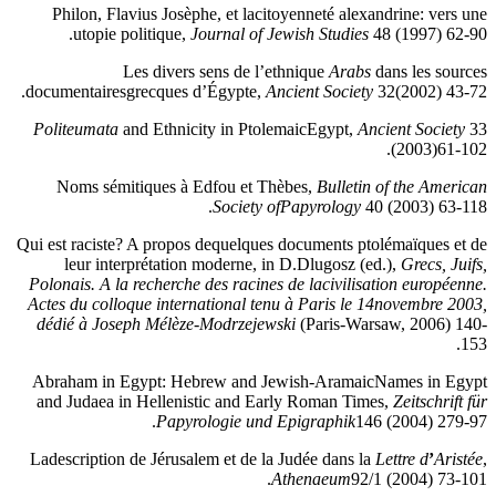
Philon, Flavius Josèphe, et lacitoyenneté alexandrine: vers une
utopie politique,
Journal of Jewish Studies
48 (1997) 62-90.
Les divers sens de l’ethnique
Arabs
dans les sources
documentairesgrecques d’Égypte,
Ancient Society
32(2002) 43-72.
Politeumata
and Ethnicity in PtolemaicEgypt,
Ancient Society
33
(2003)61-102.
Noms sémitiques à Edfou et Thèbes,
Bulletin of the American
Society ofPapyrology
40 (2003) 63-118.
Qui est raciste? A propos dequelques documents ptolémaïques et de
leur interprétation moderne, in D.Dlugosz (ed.),
Grecs, Juifs,
Polonais. A la recherche des racines de lacivilisation européenne.
Actes du colloque international tenu à Paris le 14novembre 2003,
dédié à Joseph Mélèze-Modrzejewski
(Paris-Warsaw, 2006) 140-
153.
Abraham in Egypt: Hebrew and Jewish-AramaicNames in Egypt
and Judaea in Hellenistic and Early Roman Times,
Zeitschrift für
Papyrologie und Epigraphik
146 (2004) 279-97.
Ladescription de Jérusalem et de la Judée dans la
Lettre d
’
Aristée
,
Athenaeum
92/1 (2004) 73-101.