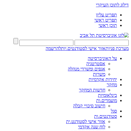
דילוג לתוכן העיקרי
תפריט עליון
תפריט ראשי
תוכן ראשי
מערכת פניות
אזור אישי לסטודנטים.יות
להרשמה
על האוניברסיטה
אסטרטגיה
אגפים ומשרדי מנהלה
משרות
יחידות אקדמיות
מחקר
חדשות המחקר
בינלאומיות
מועמדים.ות
חישוב סיכויי קבלה
סגל
סטודנטים.ות
אזור אישי לסטודנט.ית
לוח שנה אקדמי