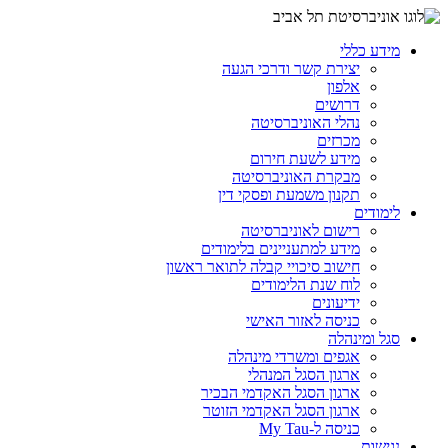
מידע כללי
יצירת קשר ודרכי הגעה
אלפון
דרושים
נהלי האוניברסיטה
מכרזים
מידע לשעת חירום
מבקרת האוניברסיטה
תקנון משמעת ופסקי דין
לימודים
רישום לאוניברסיטה
מידע למתעניינים בלימודים
חישוב סיכויי קבלה לתואר ראשון
לוח שנת הלימודים
ידיעונים
כניסה לאזור האישי
סגל ומינהלה
אגפים ומשרדי מינהלה
ארגון הסגל המנהלי
ארגון הסגל האקדמי הבכיר
ארגון הסגל האקדמי הזוטר
כניסה ל-My Tau
נגישות