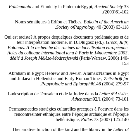
Politeumata
and Ethnicity in PtolemaicEgypt,
Ancient Society
33
(2003)61-102.
Noms sémitiques à Edfou et Thèbes,
Bulletin of the American
Society ofPapyrology
40 (2003) 63-118.
Qui est raciste? A propos dequelques documents ptolémaïques et de
leur interprétation moderne, in D.Dlugosz (ed.),
Grecs, Juifs,
Polonais. A la recherche des racines de lacivilisation européenne.
Actes du colloque international tenu à Paris le 14novembre 2003,
dédié à Joseph Mélèze-Modrzejewski
(Paris-Warsaw, 2006) 140-
153.
Abraham in Egypt: Hebrew and Jewish-AramaicNames in Egypt
and Judaea in Hellenistic and Early Roman Times,
Zeitschrift für
Papyrologie und Epigraphik
146 (2004) 279-97.
Ladescription de Jérusalem et de la Judée dans la
Lettre d
’
Aristée
,
Athenaeum
92/1 (2004) 73-101.
Permanencedes stratégies culturelles grecques à l’oeuvre dans les
rencontresinter-ethniques entre l’époque archaïque et l’époque
hellénistique,
Pallas
73 (2007) 125-140.
Thenarrative function of the king and the library in the
Letter of