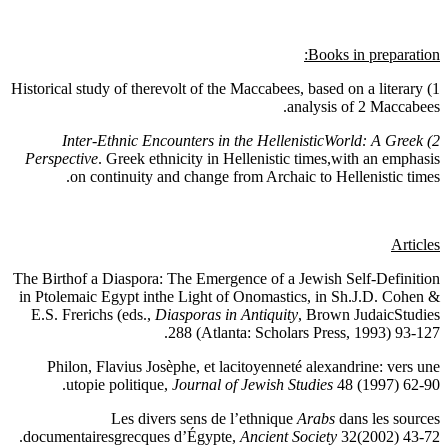
Books in preparation:
1) Historical study of therevolt of the Maccabees, based on a literary
analysis of 2 Maccabees.
2) Inter-Ethnic Encounters in the HellenisticWorld: A Greek
Perspective
. Greek ethnicity in Hellenistic times,with an emphasis
on continuity and change from Archaic to Hellenistic times.
Articles
The Birthof a Diaspora: The Emergence of a Jewish Self-Definition
in Ptolemaic Egypt inthe Light of Onomastics, in Sh.J.D. Cohen &
E.S. Frerichs (eds.,
Diasporas in Antiquity
, Brown JudaicStudies
288 (Atlanta: Scholars Press, 1993) 93-127.
Philon, Flavius Josèphe, et lacitoyenneté alexandrine: vers une
utopie politique,
Journal of Jewish Studies
48 (1997) 62-90.
Les divers sens de l’ethnique
Arabs
dans les sources
documentairesgrecques d’Égypte,
Ancient Society
32(2002) 43-72.