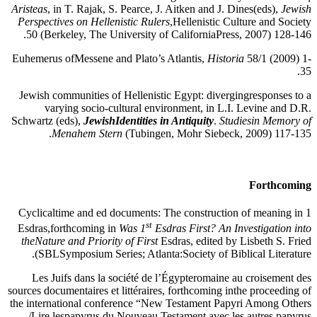
Aristeas
, in T. Rajak, S. Pearce, J. Aitken and J. Dines(eds),
Jewish
Perspectives on Hellenistic Rulers
,Hellenistic Culture and Society
50 (Berkeley, The University of CaliforniaPress, 2007) 128-146.
Euhemerus ofMessene and Plato’s Atlantis,
Historia
58/1 (2009) 1-
35.
Jewish communities of Hellenistic Egypt: divergingresponses to a
varying socio-cultural environment,
in L.I. Levine and D.R.
Schwartz (eds),
JewishIdentities in Antiquity
.
Studiesin Memory of
Menahem Stern
(Tubingen, Mohr Siebeck, 2009) 117-135.
Forthcoming
Cyclicaltime and ed documents: The construction of meaning in 1
st
Esdras,forthcoming in
Was 1
Esdras First? An Investigation into
theNature and Priority of First
Esdras, edited by Lisbeth S. Fried
(SBLSymposium Series; Atlanta:Society of Biblical Literature.
Les Juifs dans la société de l’Égypteromaine au croisement des
sources documentaires et littéraires, forthcoming inthe proceeding of
the international conference “New Testament Papyri Among Others
/Lire lespapyrus du Nouveau Testament avec les autres papyrus