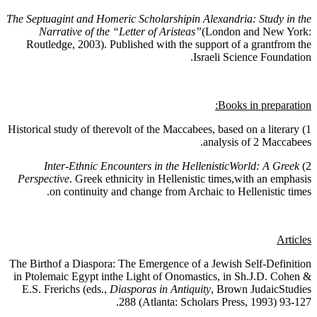
The Septuagint and Homeric Scholarshipin Alexandria: Study in the
Narrative of the “Letter of Aristeas”
(London and New York:
Routledge, 2003). Published with the support of a grantfrom the
Israeli Science Foundation.
Books in preparation:
1) Historical study of therevolt of the Maccabees, based on a literary
analysis of 2 Maccabees.
Inter-Ethnic Encounters in the HellenisticWorld: A Greek
2)
Perspective
. Greek ethnicity in Hellenistic times,with an emphasis
on continuity and change from Archaic to Hellenistic times.
Articles
The Birthof a Diaspora: The Emergence of a Jewish Self-Definition
in Ptolemaic Egypt inthe Light of Onomastics, in Sh.J.D. Cohen &
E.S. Frerichs (eds.,
Diasporas in Antiquity
, Brown JudaicStudies
288 (Atlanta: Scholars Press, 1993) 93-127.