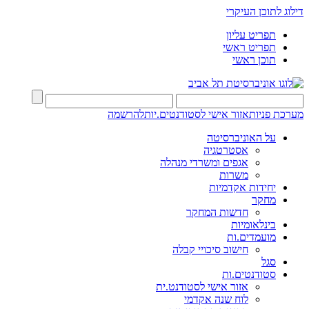
דילוג לתוכן העיקרי
תפריט עליון
תפריט ראשי
תוכן ראשי
מערכת פניות
אזור אישי לסטודנטים.יות
להרשמה
על האוניברסיטה
אסטרטגיה
אגפים ומשרדי מנהלה
משרות
יחידות אקדמיות
מחקר
חדשות המחקר
בינלאומיות
מועמדים.ות
חישוב סיכויי קבלה
סגל
סטודנטים.ות
אזור אישי לסטודנט.ית
לוח שנה אקדמי