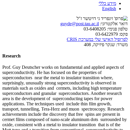
מידע כללי
English
דואר אלקטרוני:
guyde@post.tau.ac.il
טלפון פנימי:
03-6408205
פקס:
03-6422979
לפרופיל האישי שלי במערכת CRIS
משרד:
שנקר פיזיקה, 408
Research
Prof. Guy Deutscher works on fundamental and applied aspects of
superconductivity. He has focused on the properties of
superconductors near the metal to insulator transition where,
surprisingly, unusually strong superconductivity is observed in
materials such as oxides and cermets, including high temperature
superconductors and granular superconductors. Another research
area is the development of superconducting tapes for power
applications. The techniques used include thin film growth,
transport, tunnelling, Tera-Herz and muon spectroscopy. Research
achievements include the discovery that free spins are present in
cermet films composed of nano-scale aluminum dots surrounded by
oxide, consistent with a metal to insulator transition that is of the
Mott type and a transition from conventional superconductivity to