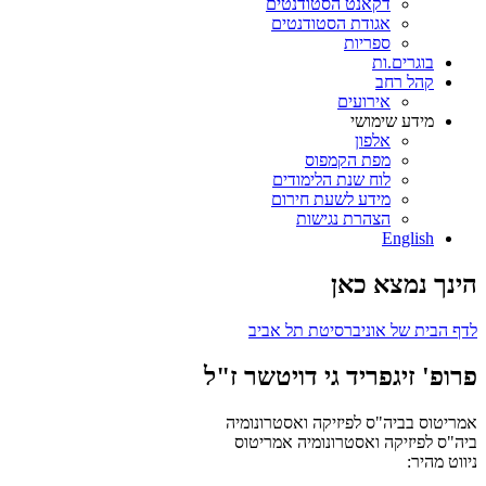
דקאנט הסטודנטים
אגודת הסטודנטים
ספריות
בוגרים.ות
קהל רחב
אירועים
מידע שימושי
אלפון
מפת הקמפוס
לוח שנת הלימודים
מידע לשעת חירום
הצהרת נגישות
English
הינך נמצא כאן
לדף הבית של אוניברסיטת תל אביב
פרופ' זיגפריד גי דויטשר ז"ל
אמריטוס בביה"ס לפיזיקה ואסטרונומיה
ביה"ס לפיזיקה ואסטרונומיה
אמריטוס
ניווט מהיר: