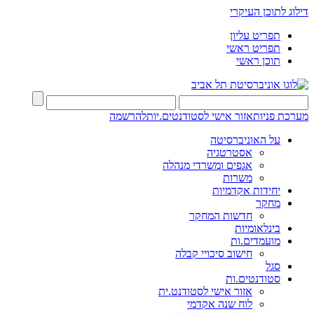
דילוג לתוכן העיקרי
תפריט עליון
תפריט ראשי
תוכן ראשי
מערכת פניות
אזור אישי לסטודנטים.יות
להרשמה
על האוניברסיטה
אסטרטגיה
אגפים ומשרדי מנהלה
משרות
יחידות אקדמיות
מחקר
חדשות המחקר
בינלאומיות
מועמדים.ות
חישוב סיכויי קבלה
סגל
סטודנטים.ות
אזור אישי לסטודנט.ית
לוח שנה אקדמי