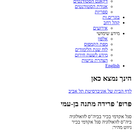
דקאנט הסטודנטים
אגודת הסטודנטים
ספריות
בוגרים.ות
קהל רחב
אירועים
מידע שימושי
אלפון
מפת הקמפוס
לוח שנת הלימודים
מידע לשעת חירום
הצהרת נגישות
English
הינך נמצא כאן
לדף הבית של אוניברסיטת תל אביב
פרופ' פרידה מתנה בן-עמי
סגל אקדמי בכיר בביה"ס לזואולוגיה
ביה"ס לזואולוגיה
סגל אקדמי בכיר
ניווט מהיר: