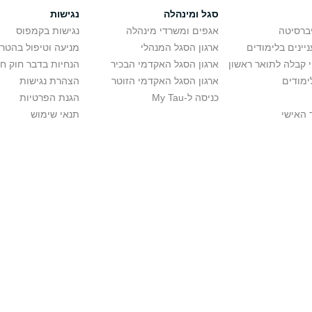
סגל ומינהלה
נגישות
יברסיטה
אגפים ומשרדי מינהלה
נגישות בקמפוס
יינים בלימודים
ארגון הסגל המנהלי
מניעה וטיפול בהטר
י קבלה לתואר ראשון
ארגון הסגל האקדמי הבכיר
הנחיות בדבר חוק ח
ימודים
ארגון הסגל האקדמי הזוטר
הצהרת נגישות
כניסה ל-My Tau
הגנת הפרטיות
 האישי
תנאי שימוש