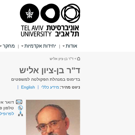
תוכן
תפריט
תפריט
עליון
ראשי
ראשי
אודות
יחידות אקדמיות
מחקר
|
|
הינך נמצא כאן
> ד"ר בן-ציון אליש
ד"ר בן-ציון אליש
בדימוס במנהלת הפקולטה למשפטים
ניווט מהיר:
מידע כללי
English
דואר אל
טלפון פנ
לפרופיל 