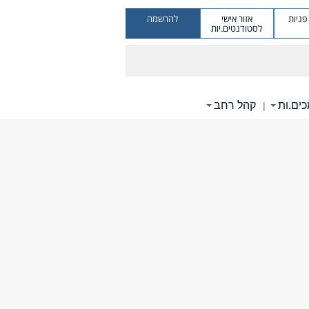
ניות
אזור אישי
להרשמה
לסטודנטים.יות
ים.ות
קהל רחב
|