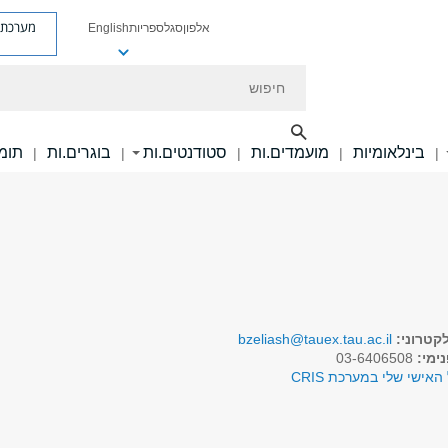
מערכת פ
אלפון
סגל
ספריות
English
חיפוש
בינלאומיות
מועמדים.ות
סטודנטים.ות
בוגרים.ות
תומכ
|
|
|
|
|
קטרוני:
bzeliash@tauex.tau.ac.il
ימי:
03-6406508
האישי שלי במערכת CRIS