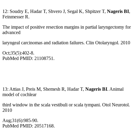
12: Soudry E, Hadar T, Shvero J, Segal K, Shpitzer T,
Nageris BI
,
Feinmesser R.
The impact of positive resection margins in partial laryngectomy for
advanced
laryngeal carcinomas and radiation failures. Clin Otolaryngol. 2010
Oct;35(5):402-8.
PubMed PMID: 21108751.
13: Attias J, Preis M, Shemesh R, Hadar T,
Nageris BI
. Animal
model of cochlear
third window in the scala vestibuli or scala tympani. Otol Neurotol.
2010
Aug;31(6):985-90.
PubMed PMID: 20517168.