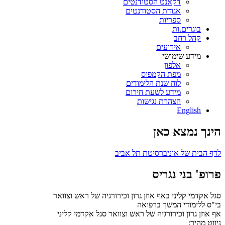
דקאנט הסטודנטים
אגודת הסטודנטים
ספריות
בוגרים.ות
קהל רחב
אירועים
מידע שימושי
אלפון
מפת הקמפוס
לוח שנת הלימודים
מידע לשעת חירום
הצהרת נגישות
English
הינך נמצא כאן
לדף הבית של אוניברסיטת תל אביב
פרופ' בני נגריס
סגל אקדמי קליני באף אוזן גרון וכירורגיה של ראש וצוואר
בי"ס ללימודי המשך ברפואה
אף אוזן גרון וכירורגיה של ראש וצוואר
סגל אקדמי קליני
ניווט מהיר: