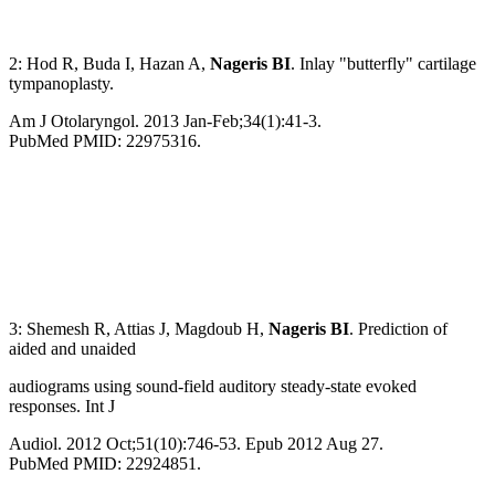
2: Hod R, Buda I, Hazan A,
Nageris BI
. Inlay "butterfly" cartilage
tympanoplasty.
Am J Otolaryngol. 2013 Jan-Feb;34(1):41-3.
PubMed PMID: 22975316.
3: Shemesh R, Attias J, Magdoub H,
Nageris BI
. Prediction of
aided and unaided
audiograms using sound-field auditory steady-state evoked
responses. Int J
Audiol. 2012 Oct;51(10):746-53. Epub 2012 Aug 27.
PubMed PMID: 22924851.