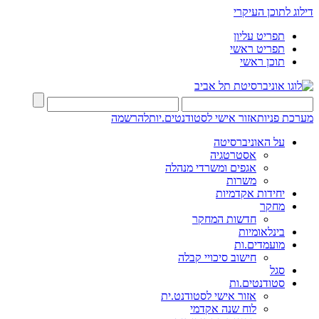
דילוג לתוכן העיקרי
תפריט עליון
תפריט ראשי
תוכן ראשי
מערכת פניות
אזור אישי לסטודנטים.יות
להרשמה
על האוניברסיטה
אסטרטגיה
אגפים ומשרדי מנהלה
משרות
יחידות אקדמיות
מחקר
חדשות המחקר
בינלאומיות
מועמדים.ות
חישוב סיכויי קבלה
סגל
סטודנטים.ות
אזור אישי לסטודנט.ית
לוח שנה אקדמי