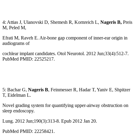
4: Attias J, Ulanovski D, Shemesh R, Kornreich L,
Nageris B,
Preis
M, Peled M,
Efrati M, Raveh E. Air-bone gap component of inner-ear origin in
audiograms of
cochlear implant candidates. Otol Neurotol. 2012 Jun;33(4):512-7.
PubMed PMID: 22525217.
5: Bachar G,
Nageris B
, Feinmesser R, Hadar T, Yaniv E, Shpitzer
T, Eidelman L.
Novel grading system for quantifying upper-airway obstruction on
sleep endoscopy.
Lung. 2012 Jun;190(3):313-8. Epub 2012 Jan 20.
PubMed PMID: 22258421.