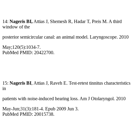
14:
Nageris BI,
Attias J, Shemesh R, Hadar T, Preis M. A third
window of the
posterior semicircular canal: an animal model. Laryngoscope. 2010
May;120(5):1034-7.
PubMed PMID: 20422700.
15:
Nageris BI
, Attias J, Raveh E. Test-retest tinnitus characteristics
in
patients with noise-induced hearing loss. Am J Otolaryngol. 2010
May-Jun;31(3):181-4. Epub 2009 Jun 3.
PubMed PMID: 20015738.