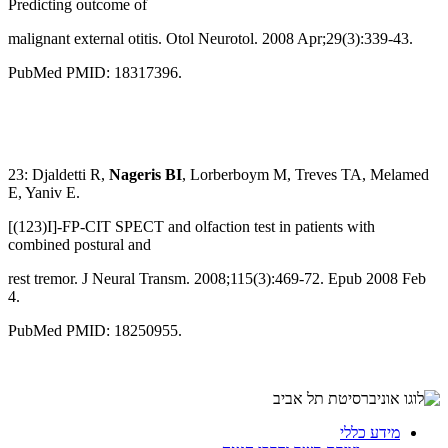
Predicting outcome of
malignant external otitis. Otol Neurotol. 2008 Apr;29(3):339-43.
PubMed PMID: 18317396.
23: Djaldetti R,
Nageris BI
, Lorberboym M, Treves TA, Melamed
E, Yaniv E.
[(123)I]-FP-CIT SPECT and olfaction test in patients with
combined postural and
rest tremor. J Neural Transm. 2008;115(3):469-72. Epub 2008 Feb
4.
PubMed PMID: 18250955.
מידע כללי