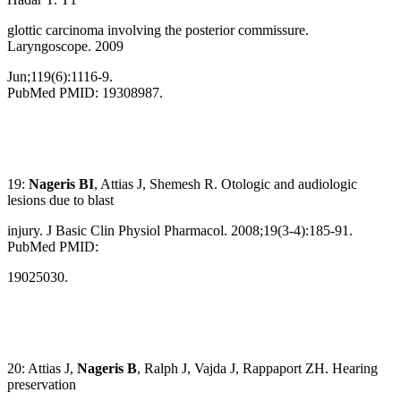
glottic carcinoma involving the posterior commissure.
Laryngoscope. 2009
Jun;119(6):1116-9.
PubMed PMID: 19308987.
19:
Nageris BI
, Attias J, Shemesh R. Otologic and audiologic
lesions due to blast
injury. J Basic Clin Physiol Pharmacol. 2008;19(3-4):185-91.
PubMed PMID:
19025030.
20: Attias J,
Nageris B
, Ralph J, Vajda J, Rappaport ZH. Hearing
preservation