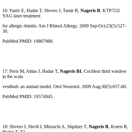
16: Yaniv E, Hadar T, Shvero J, Tamir R,
Nageris B
. KTP/532
YAG laser treatment
for allergic rhinitis. Am J Rhinol Allergy. 2009 Sep-Oct;23(5):527-
30.
PubMed PMID: 19807988.
17: Preis M, Attias J, Hadar T,
Nageris BI
. Cochlear third window
in the scala
vestibuli: an animal model. Otol Neurotol. 2009 Aug;30(5):657-60.
PubMed PMID: 19574945.
18: Shvero J, Shvili I, Mizrachi A, Shpitzer T,
Nageris B
, Koren R,
Hadar T. T1