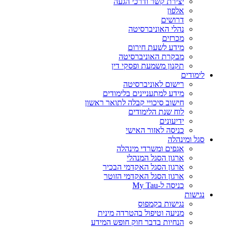
יצירת קשר ודרכי הגעה
אלפון
דרושים
נהלי האוניברסיטה
מכרזים
מידע לשעת חירום
מבקרת האוניברסיטה
תקנון משמעת ופסקי דין
לימודים
רישום לאוניברסיטה
מידע למתעניינים בלימודים
חישוב סיכויי קבלה לתואר ראשון
לוח שנת הלימודים
ידיעונים
כניסה לאזור האישי
סגל ומינהלה
אגפים ומשרדי מינהלה
ארגון הסגל המנהלי
ארגון הסגל האקדמי הבכיר
ארגון הסגל האקדמי הזוטר
כניסה ל-My Tau
נגישות
נגישות בקמפוס
מניעה וטיפול בהטרדה מינית
הנחיות בדבר חוק חופש המידע