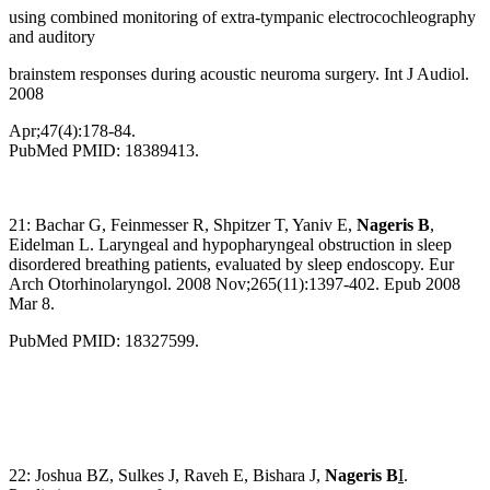
using combined monitoring of extra-tympanic electrocochleography
and auditory
brainstem responses during acoustic neuroma surgery. Int J Audiol.
2008
Apr;47(4):178-84.
PubMed PMID: 18389413.
21: Bachar G, Feinmesser R, Shpitzer T, Yaniv E,
Nageris B
,
Eidelman L. Laryngeal and hypopharyngeal obstruction in sleep
disordered breathing patients, evaluated by sleep endoscopy. Eur
Arch Otorhinolaryngol. 2008 Nov;265(11):1397-402. Epub 2008
Mar 8.
PubMed PMID: 18327599.
22: Joshua BZ, Sulkes J, Raveh E, Bishara J,
Nageris B
I
.