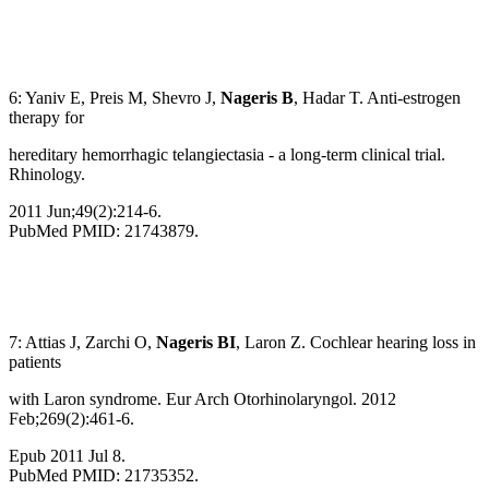
6: Yaniv E, Preis M, Shevro J,
Nageris B
, Hadar T. Anti-estrogen
therapy for
hereditary hemorrhagic telangiectasia - a long-term clinical trial.
Rhinology.
2011 Jun;49(2):214-6.
PubMed PMID: 21743879.
7: Attias J, Zarchi O,
Nageris BI
, Laron Z. Cochlear hearing loss in
patients
with Laron syndrome. Eur Arch Otorhinolaryngol. 2012
Feb;269(2):461-6.
Epub 2011 Jul 8.
PubMed PMID: 21735352.