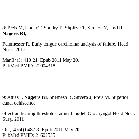
8: Preis M, Hadar T, Soudry E, Shpitzer T, Strenov Y, Hod R,
Nageris BI
,
Feinmesser R. Early tongue carcinoma: analysis of failure. Head
Neck. 2012
Mar;34(3):418-21. Epub 2011 May 20.
PubMed PMID: 21604318.
9: Attias J,
Nageris BI
, Shemesh R, Shvero J, Preis M. Superior
canal dehiscence
effect on hearing thresholds: animal model. Otolaryngol Head Neck
Surg. 2011
Oct;145(4):648-53. Epub 2011 May 20.
PubMed PMID: 21602535.