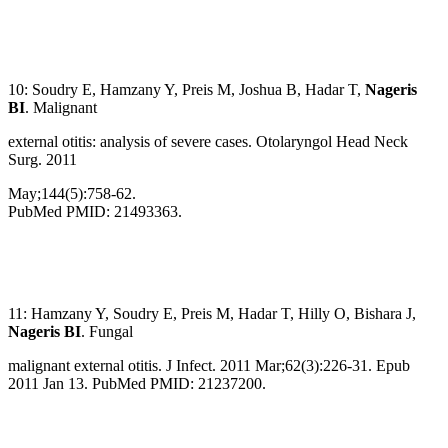
10: Soudry E, Hamzany Y, Preis M, Joshua B, Hadar T,
Nageris
BI
. Malignant
external otitis: analysis of severe cases. Otolaryngol Head Neck
Surg. 2011
May;144(5):758-62.
PubMed PMID: 21493363.
11: Hamzany Y, Soudry E, Preis M, Hadar T, Hilly O, Bishara J,
Nageris BI
. Fungal
malignant external otitis. J Infect. 2011 Mar;62(3):226-31. Epub
2011 Jan 13. PubMed PMID: 21237200.