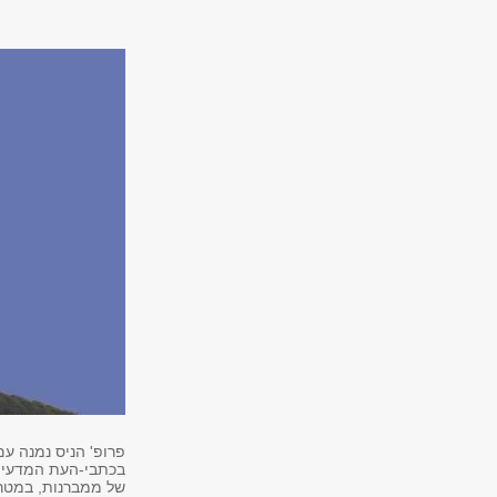
פרופ' הניס נמנה ע
בכתבי-העת המדעיים
של ממברנות, במטרה