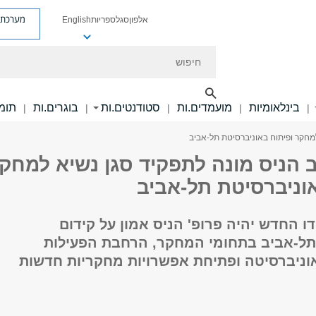
מערכת פ
אלפון
סגל
ספריות
English
חיפוש
בינלאומיות
מועמדים.ות
סטודנטים.ות
בוגרים.ות
תומכ
|
|
|
|
|
למחקר ופיתוח באוניברסיטת תל-אביב
ב הניס מונה לתפקיד סגן נשיא למחק
וניברסיטת תל-אביב
 החדש יהיה פרופ' הניס אמון על קידום
תל-אביב בתחומי המחקר, הרחבת הפעילות
ניברסיטה ופתיחת אפשרויות מחקריות חדשות