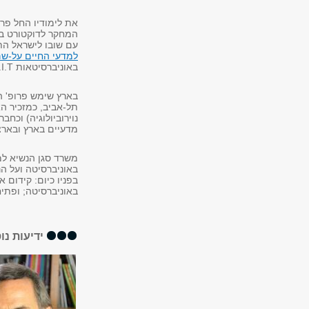
את לימודיו החל פר
עם שובו לישראל הת
למדעי החיים על-שם ג
באוניברסיטאות
I.T
בארץ שימש פרופ' ה
תל-אביב, כמזכיר הא
נוירוביולוגיה) וכחב
מדעיים בארץ ובארצ
משרד סגן הנשיא למ
באוניברסיטה ועל ה
בפניו כיום: קידום
באוניברסיטה; ופתי
ידיעות נו