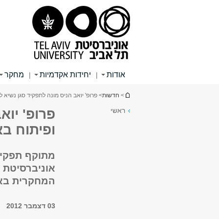
תוכן
תפריט
תפריט
עליון
ראשי
ראשי
אודות
יחידות אקדמיות
מחקר
|
|
הינך נמצא כאן
>
חדשות
> פרופ' יואב הניס מונה לתפקיד סגן נשיא 
ראשי
פרופ' יוא
ופיתוח בא
מתוקף תפקידו
אוניברסיטת 
המחקרית באו
03 דצמבר 2012