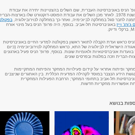
ופ' הניס באוניברסיטה העברית, שם השלים בהצטיינות יתירה את עבודת
המחקר לדוקטורט בשנת 1978. לאחר מכן השלים את עבודת הפוסט-דוקטורט שלו בארצות-הברית
מנה לחבר סגל במחלקה לביוכימיה, ואחר-כך במחלקה לנוירוביולוגיה,
בפקולט
'ורג' וייז
באוניברסיטת תל-אביב. בנוסף, היה פרופ' הניס בעל מינוי אורח
M.
, ברקלי ודיוק.
ניס כראש ועדת הקבלה לתואר ראשון בפקולטה למדעי החיים באוניברסיטת
גודה הישראלית לביולוגיה של התא, כראש המחלקה לנוירוביוכימיה (כיום
ר בוועדות אוניברסיטאיות ולאומיות שונות. בנוסף, פרופ' הניס פעיל בארגונים
ות-הברית וזכה במלגות ובפרסים שונים.
חקר ופיתוח אחראי על קידום פעילויות המחקר והפיתוח המתקיימות
נגשת הידע הנצבר במוסד לקהילה המדעית הכללית. בין האתגרים שניצבים
 אוניברסיטת תל-אביב בתחומי המחקר; הרחבת הפעילות המחקרית
חת אפשרויות מחקריות חדשות.
ספות בנושא