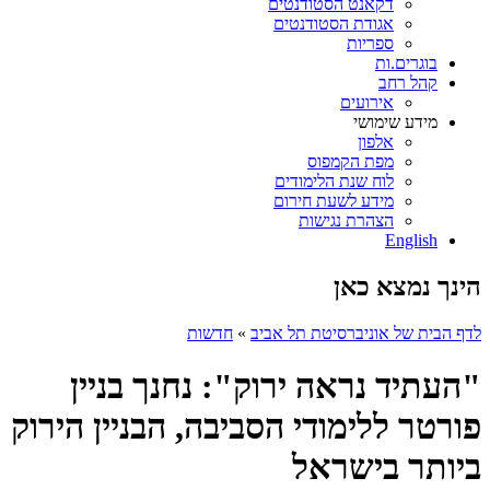
דקאנט הסטודנטים
אגודת הסטודנטים
ספריות
בוגרים.ות
קהל רחב
אירועים
מידע שימושי
אלפון
מפת הקמפוס
לוח שנת הלימודים
מידע לשעת חירום
הצהרת נגישות
English
הינך נמצא כאן
לדף הבית של אוניברסיטת תל אביב
»
חדשות
"העתיד נראה ירוק": נחנך בניין
פורטר ללימודי הסביבה, הבניין הירוק
ביותר בישראל