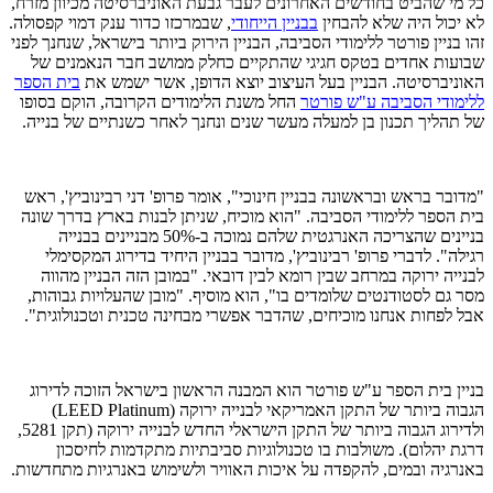
כל מי שהביט בחודשים האחרונים לעבר גבעת האוניברסיטה מכיוון מזרח,
לא יכול היה שלא להבחין
בבניין הייחודי
, שבמרכזו כדור ענק דמוי קפסולה.
זהו בניין פורטר ללימודי הסביבה, הבניין הירוק ביותר בישראל, שנחנך לפני
שבועות אחדים בטקס חגיגי שהתקיים כחלק ממושב חבר הנאמנים של
האוניברסיטה. הבניין בעל העיצוב יוצא הדופן, אשר ישמש את
בית הספר
ללימודי הסביבה ע"ש פורטר
החל משנת הלימודים הקרובה, הוקם בסופו
של תהליך תכנון בן למעלה מעשר שנים ונחנך לאחר כשנתיים של בנייה.
"מדובר בראש ובראשונה בבניין חינוכי", אומר פרופ' דני רבינוביץ', ראש
בית הספר ללימודי הסביבה. "הוא מוכיח, שניתן לבנות בארץ בדרך שונה
בניינים שהצריכה האנרגטית שלהם נמוכה ב-50% מבניינים בבנייה
רגילה". לדברי פרופ' רבינוביץ', מדובר בבניין היחיד בדירוג המקסימלי
לבנייה ירוקה במרחב שבין רומא לבין דובאי. "במובן הזה הבניין מהווה
מסר גם לסטודנטים שלומדים בו", הוא מוסיף. "מובן שהעלויות גבוהות,
אבל לפחות אנחנו מוכיחים, שהדבר אפשרי מבחינה טכנית וטכנולוגית".
בניין בית הספר ע"ש פורטר הוא המבנה הראשון בישראל הזוכה לדירוג
הגבוה ביותר של התקן האמריקאי לבנייה ירוקה (LEED Platinum)
ולדירוג הגבוה ביותר של התקן הישראלי החדש לבנייה ירוקה (תקן 5281,
דרגת יהלום). משולבות בו טכנולוגיות סביבתיות מתקדמות לחיסכון
באנרגיה ובמים, להקפדה על איכות האוויר ולשימוש באנרגיות מתחדשות.