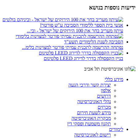
ידיעות נוספות בנושא
עיתון מעריב בחר את 100 הירוקים של ישראל - ובי...
נפתחה ההרשמה לתכנית עמיתי פורטר למצוינות בלימ...
בניין הקפסולה בדרך לדירוג LEED פלטינום
מידע כללי
יצירת קשר ודרכי הגעה
אלפון
דרושים
נהלי האוניברסיטה
מכרזים
מידע לשעת חירום
מבקרת האוניברסיטה
תקנון משמעת ופסקי דין
לימודים
רישום לאוניברסיטה