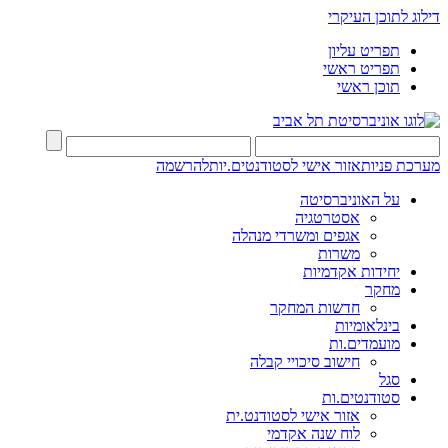
דילוג לתוכן העיקרי
תפריט עליון
תפריט ראשי
תוכן ראשי
מערכת פניות
אזור אישי לסטודנטים.יות
להרשמה
על האוניברסיטה
אסטרטגיה
אגפים ומשרדי מנהלה
משרות
יחידות אקדמיות
מחקר
חדשות המחקר
בינלאומיות
מועמדים.ות
חישוב סיכויי קבלה
סגל
סטודנטים.ות
אזור אישי לסטודנט.ית
לוח שנה אקדמי