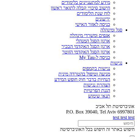
מידע למתעניינים בלימודים
חישוב סיכויי קבלה לתואר ראשון
לוח שנת הלימודים
ידיעונים
כניסה לאזור האישי
סגל ומינהלה
אגפים ומשרדי מינהלה
ארגון הסגל המנהלי
ארגון הסגל האקדמי הבכיר
ארגון הסגל האקדמי הזוטר
כניסה ל-My Tau
נגישות
נגישות בקמפוס
מניעה וטיפול בהטרדה מינית
הנחיות בדבר חוק חופש המידע
הצהרת נגישות
הגנת הפרטיות
תנאי שימוש
אוניברסיטת תל אביב
P.O. Box 39040, Tel Aviv 6997801
test test test
חיפוש באתר זה
חיפוש בכל האוניברסיטה