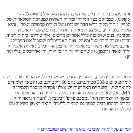
אחד ממרכיביו הייחודיים של המבנה הוא האקו-וול (Ecowall - קיר
אקולוגי), שממוקם בצד המזרחי ומהווה תשתית למערכת הסולארית של
הבניין. מתוך הקיר בולט חדר ישיבות עגול בצורת קפסולה "צפה", והוא
מקרין כלפי חוץ, באמצעות מאות נורות לד, מידע שקשור לאיכות
הסביבה. בנוסף, המבנה כולל אטריום מרשים, אודיטוריום, כיתות לימוד,
חדרי עבודה וחדרי סגל ומינהל. צוות האדריכלים שהוביל את הפרויקט
הורכב משלושה משרדים: אקסלרוד גרובמן אדריכלים (אירית אקסלרוד
וד"ר יאשה גרובמן), גאוטקטורה (ד"ר יוסי קורי) וחן אדריכלים (נילי וניר
חן).
פרופ' רבינוביץ מציין, כי הבניין החדש משמש בית לבית הספר פורטר, שבו
לומדים כיום כ-330 סטודנטים, בהם 60 דוקטורנטים, והשאר תלמידים
לתואר שני. "בשנתיים האחרונות יש אצלנו צמיחה במספר תלמידי ה-
MA, בזמן שאוניברסיטאות אחרות בארץ חוות ירידה. אני צופה את
המשך קו הצמיחה הזה", מסכם פרופ' רבינוביץ', "העתיד נראה ירוק".
בקרוב ייפתחו בבית הספר גם תכניות ללימודי תואר ראשון בשילוב עם
פקולטות אחרות.
למידע על לימודי הסביבה באתר הרישום למועמדים >