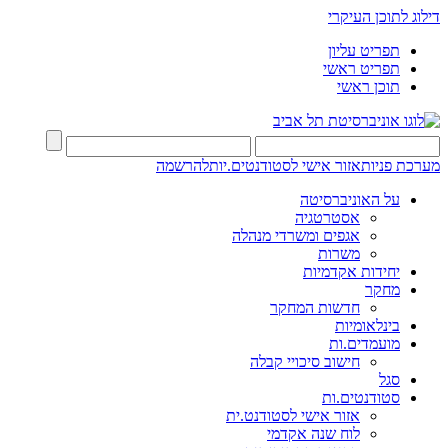
דילוג לתוכן העיקרי
תפריט עליון
תפריט ראשי
תוכן ראשי
מערכת פניות
אזור אישי לסטודנטים.יות
להרשמה
על האוניברסיטה
אסטרטגיה
אגפים ומשרדי מנהלה
משרות
יחידות אקדמיות
מחקר
חדשות המחקר
בינלאומיות
מועמדים.ות
חישוב סיכויי קבלה
סגל
סטודנטים.ות
אזור אישי לסטודנט.ית
לוח שנה אקדמי