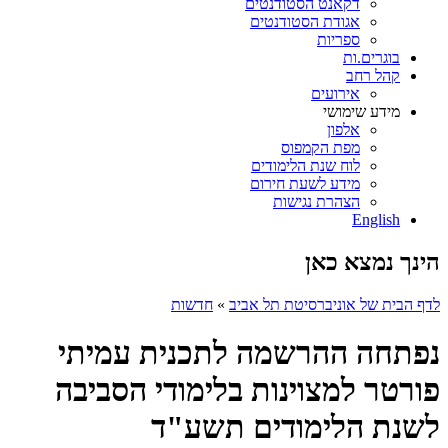
דקאנט הסטודנטים
אגודת הסטודנטים
ספריות
בוגרים.ות
קהל רחב
אירועים
מידע שימושי
אלפון
מפת הקמפוס
לוח שנת הלימודים
מידע לשעת חירום
הצהרת נגישות
English
הינך נמצא כאן
לדף הבית של אוניברסיטת תל אביב
»
חדשות
נפתחה ההרשמה לתכנית עמיתי
פורטר למצוינות בלימודי הסביבה
לשנת הלימודים תשע"ד