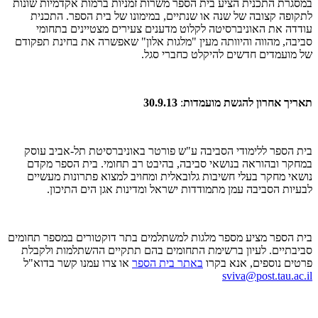
במסגרת התכנית הציע בית הספר משרות זמניות ברמות אקדמיות שונות
לתקופה קצובה של שנה או שנתיים, במימונו של בית הספר. התכנית
עודדה את האוניברסיטה לקלוט מדענים צעירים מצטיינים בתחומי
סביבה, מהווה והיוותה מעין "מלגות אלון" שאפשרה את בחינת תפקודם
של מועמדים חדשים להיקלט כחברי סגל.
תאריך אחרון להגשת מועמדות
:
30.9.13
בית הספר ללימודי הסביבה ע"ש פורטר באוניברסיטת תל-אביב עוסק
במחקר ובהוראה בנושאי סביבה, בהיבט רב תחומי. בית הספר מקדם
נושאי מחקר בעלי חשיבות גלובאלית ומחויב למצוא פתרונות מעשיים
לבעיות הסביבה עמן מתמודדות ישראל ומדינות אגן הים התיכון.
בית הספר מציע מספר מלגות למשתלמים בתר דוקטורים במספר תחומים
סביבתיים. לעיון ברשימת התחומים בהם תתקיים ההשתלמות ולקבלת
פרטים נוספים, אנא בקרו
באתר בית הספר
או צרו עמנו קשר בדוא"ל
sviva@post.tau.ac.il