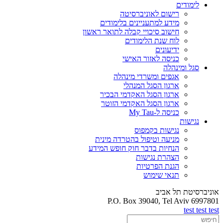
לימודים
רישום לאוניברסיטה
מידע למתעניינים בלימודים
חישוב סיכויי קבלה לתואר ראשון
לוח שנת הלימודים
ידיעונים
כניסה לאזור האישי
סגל ומינהלה
אגפים ומשרדי מינהלה
ארגון הסגל המנהלי
ארגון הסגל האקדמי הבכיר
ארגון הסגל האקדמי הזוטר
כניסה ל-My Tau
נגישות
נגישות בקמפוס
מניעה וטיפול בהטרדה מינית
הנחיות בדבר חוק חופש המידע
הצהרת נגישות
הגנת הפרטיות
תנאי שימוש
אוניברסיטת תל אביב
P.O. Box 39040, Tel Aviv 6997801
test test test