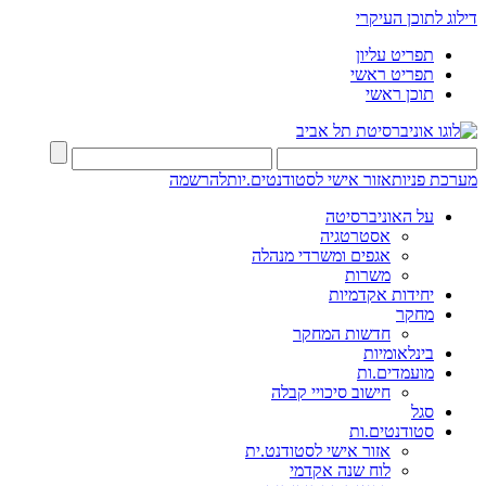
דילוג לתוכן העיקרי
תפריט עליון
תפריט ראשי
תוכן ראשי
מערכת פניות
אזור אישי לסטודנטים.יות
להרשמה
על האוניברסיטה
אסטרטגיה
אגפים ומשרדי מנהלה
משרות
יחידות אקדמיות
מחקר
חדשות המחקר
בינלאומיות
מועמדים.ות
חישוב סיכויי קבלה
סגל
סטודנטים.ות
אזור אישי לסטודנט.ית
לוח שנה אקדמי