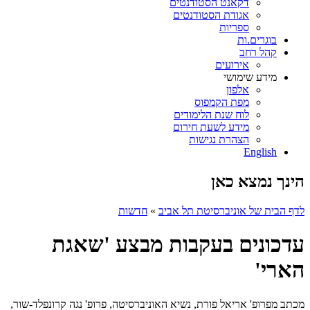
דקאנט הסטודנטים
אגודת הסטודנטים
ספריות
בוגרים.ות
קהל רחב
אירועים
מידע שימושי
אלפון
מפת הקמפוס
לוח שנת הלימודים
מידע לשעת חירום
הצהרת נגישות
English
הינך נמצא כאן
לדף הבית של אוניברסיטת תל אביב
»
חדשות
עדכונים בעקבות מבצע 'שאגת
הארי'
מכתב מפרופ' אריאל פורת, נשיא האוניברסיטה, פרופ' נגה קרונפלד-שור,