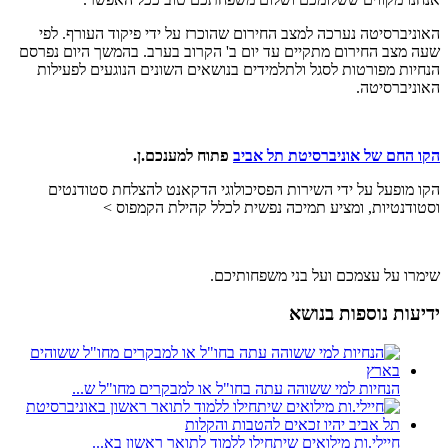
האוניברסיטה נערכה למצב החירום שהוכרז על ידי פיקוד העורף. לפי
שעה מצב החירום מתקיים עד יום ב' הקרוב בערב. בהמשך היום נפרסם
הנחיות מפורטות לסגל ולתלמידים בנושאים השונים הנוגעים לפעילות
האוניברסיטה.
הקו החם של אוניברסיטת תל אביב
פתוח למענכם.ן.
הקו מופעל על ידי השירות הפסיכולוגי הדקאנט להצלחת סטודנטים
וסטודנטיות, ומציע תמיכה נפשית לכלל קהילת הקמפוס >
שימרו על עצמכם ועל בני משפחותיכם.
ידיעות נוספות בנושא
הנחיות למי ששוהה עתה בחו"ל או למבקרים מחו"ל ש...
חיילי.ות מילואים שיתחילו ללמוד לתואר ראשון בא...