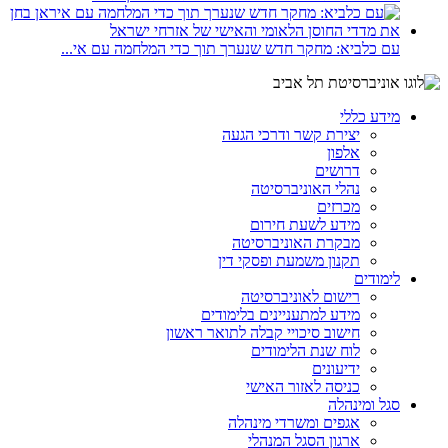
עם כלביא: מחקר חדש שנערך תוך כדי המלחמה עם אי...
מידע כללי
יצירת קשר ודרכי הגעה
אלפון
דרושים
נהלי האוניברסיטה
מכרזים
מידע לשעת חירום
מבקרת האוניברסיטה
תקנון משמעת ופסקי דין
לימודים
רישום לאוניברסיטה
מידע למתעניינים בלימודים
חישוב סיכויי קבלה לתואר ראשון
לוח שנת הלימודים
ידיעונים
כניסה לאזור האישי
סגל ומינהלה
אגפים ומשרדי מינהלה
ארגון הסגל המנהלי