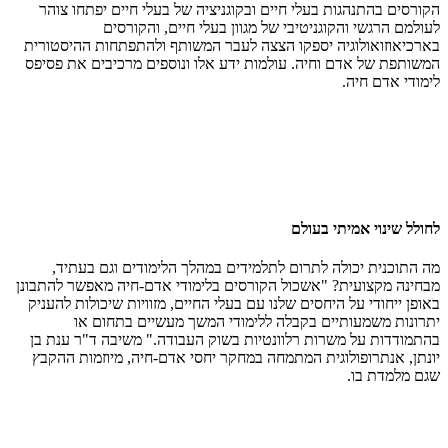
הקורסים בהתנהגות בעלי חיים ובקוגניציה של בעלי חיים יפתחו צוהר
לעולמם הרגשי והקוגניטיבי של מגוון בעלי חיים, והקורסים
בארכיאוזואולוגיה יספקו הצצה לעבר המשותף ולהתפתחות ההיסטורית
המשותפת של אדם וחיה. עולמות ידע אלו ונוספים מרכיבים את פסיפס
לימודי אדם חיה.
לחולל שינוי אמיתי בעולם
מה התוכנית יכולה לתרום לתלמידים במהלך הלימודים וגם בעתיד,
מבחינה מקצועית? "אשכול הקורסים בלימודי אדם-חיה מאפשר להתבונן
באופן ייחודי על היחסים שלנו עם בעלי החיים, מזוויות שיכולות להעניק
יתרונות משמעותיים בקבלה ללימודי המשך מעשיים בתחום או
בהתמודדות על משרות רלוונטיות בשוק העבודה." משיבה ד"ר ענת בן
יונתן, אנתרופולוגית המתמחה במחקר יחסי אדם-חיה, מיוזמות ההקבץ
שגם מלמדת בו.