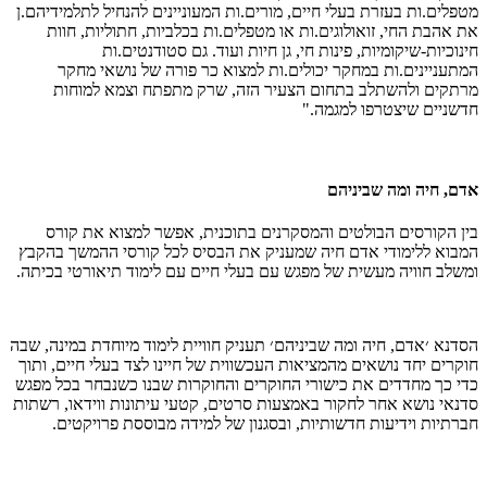
מטפלים.ות בעזרת בעלי חיים, מורים.ות המעוניינים להנחיל לתלמידיהם.ן
את אהבת החי, זואולוגים.ות או מטפלים.ות בכלביות, חתוליות, חוות
חינוכיות-שיקומיות, פינות חי, גן חיות ועוד. גם סטודנטים.ות
המתעניינים.ות במחקר יכולים.ות למצוא כר פורה של נושאי מחקר
מרתקים ולהשתלב בתחום הצעיר הזה, שרק מתפתח וצמא למוחות
חדשניים שיצטרפו למגמה."
אדם, חיה ומה שביניהם
בין הקורסים הבולטים והמסקרנים בתוכנית, אפשר למצוא את קורס
המבוא ללימודי אדם חיה שמעניק את הבסיס לכל קורסי ההמשך בהקבץ
ומשלב חוויה מעשית של מפגש עם בעלי חיים עם לימוד תיאורטי בכיתה.
הסדנא ׳אדם, חיה ומה שביניהם׳ תעניק חוויית לימוד מיוחדת במינה, שבה
חוקרים יחד נושאים מהמציאות העכשווית של חיינו לצד בעלי חיים, ותוך
כדי כך מחדדים את כישורי החוקרים והחוקרות שבנו כשנבחר בכל מפגש
סדנאי נושא אחר לחקור באמצעות סרטים, קטעי עיתונות ווידאו, רשתות
חברתיות וידיעות חדשותיות, ובסגנון של למידה מבוססת פרויקטים.