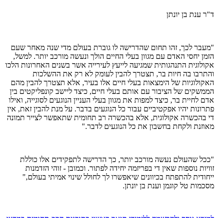
ד"ר ענת בן יונתן
"מעבר לכך, זהו תחום שהדרישה לו גוברת בעולם מדי שנה מאחר שעם
הזמן יחסי האדם עם מגוון בעלי החיים הולך ונעשה מורכב יותר. למשל,
אקולוגית התנהגותית שמגיעה לייעץ לעירייה אשר בשנים האחרונות הלכו
והתרבו בה חיות בר, תצטרך להבין לעומק לא רק את ההשלכות
האקולוגיות של הימצאות בעלי חיים אלו בעיר, אלא תצטרך להבין מהם
הממשקים של הציבור עם אותם בעלי חיים, כיצד ליישב קונפליקטים בין
אדם לחיית בר, כיצד למפות את מגוון בעלי העניין הנוגעים לסוגייה, ואילו
פתרונות יהיו אפקטיביים עבור כל הנוגעים בדבר. על מנת להבין זאת, אין
די בהכשרה אקולוגית, אלא בהכשרה רב תחומית שתאפשר לצייר תמונה
מאוזנת ולקחת בחשבון את כל הנוגעים לדבר."
"ככל שהעולם נעשה מורכב יותר, כך הדרישה לתפקידים אלו כוללת
זוויות נוספות שאין די בפריזמה יחידה לפתור. וכמובן - זוהי הזדמנות
ייחודית להתפתח בכיוונים שיאפשרו לך לחולל שינוי אמיתי בעולם,"
מסכמות טל קוגמן וענת בן יונתן.