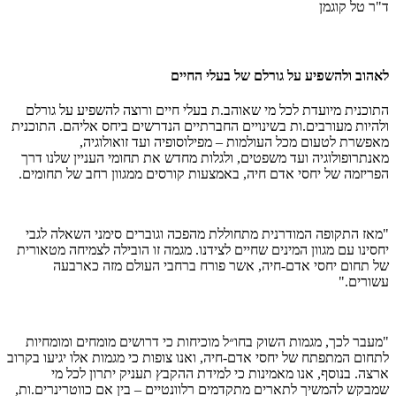
ד"ר טל קוגמן
לאהוב ולהשפיע על גורלם של בעלי החיים
התוכנית מיועדת לכל מי שאוהב.ת בעלי חיים ורוצה להשפיע על גורלם
ולהיות מעורבים.ות בשינויים החברתיים הנדרשים ביחס אליהם. התוכנית
מאפשרת לטעום מכל העולמות – מפילוסופיה ועד זואולוגיה,
מאנתרופולוגיה ועד משפטים, ולגלות מחדש את תחומי העניין שלנו דרך
הפריזמה של יחסי אדם חיה, באמצעות קורסים ממגוון רחב של תחומים.
"מאז התקופה המודרנית מתחוללת מהפכה וגוברים סימני השאלה לגבי
יחסינו עם מגוון המינים שחיים לצידנו. מגמה זו הובילה לצמיחה מטאורית
של תחום יחסי אדם-חיה, אשר פורח ברחבי העולם מזה כארבעה
עשורים."
"מעבר לכך, מגמות השוק בחו״ל מוכיחות כי דרושים מומחים ומומחיות
לתחום המתפתח של יחסי אדם-חיה, ואנו צופות כי מגמות אלו יגיעו בקרוב
ארצה. בנוסף, אנו מאמינות כי למידת ההקבץ תעניק יתרון לכל מי
שמבקש להמשיך לתארים מתקדמים רלוונטיים – בין אם כווטרינרים.ות,