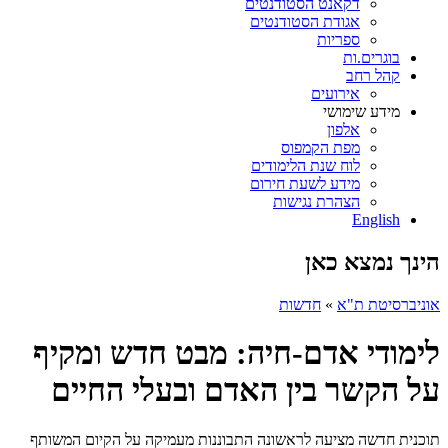
דקאנט הסטודנטים
אגודת הסטודנטים
ספריות
בוגרים.ות
קהל רחב
אירועים
מידע שימושי
אלפון
מפת הקמפוס
לוח שנת הלימודים
מידע לשעת חירום
הצהרת נגישות
English
הינך נמצא כאן
אוניברסיטת ת"א
»
חדשות
לימודי אדם-חיה: מבט חדש ומקיף
על הקשר בין האדם ובעלי החיים
תוכנית חדשה מציעה לראשונה התבוננות מעמיקה על הקיום המשותף