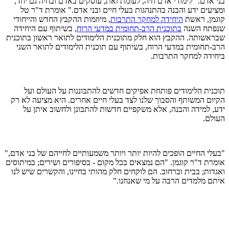
בני אדם. "לימודי אדם חיה, לעומת זאת, עוסקים באדם ובחיה גם יחד,
ומציעים ידע והבנה בהתנהגות בעלי חיים ובני אדם." אומרת ד"ר טל
קוגמן, ראשת
היחידה למחקר התרבות
, מיוזמות ההקבץ החדש והייחודי
שנפתח השנה
בתוכנית הרב-תחומית במדעי הרוח
, בשיתוף עם היחידה
שבראשותה. ההקבץ הוא חלק מתוכנית הלימודים לתואר ראשון בתוכנית
הרב-תחומית במדעי הרוח, בשיתוף עם תוכנית הלימודים לתואר השני
ביחידה למחקר התרבות.
תוכנית הלימודים פותחת אפיקים חדשים להתבוננות על העולם ועל
הקיום המשותף והסבוך שלנו לצד בעלי חיים אחרים. היא מציעה לא רק
ידע, למידה והבנה, אלא משקפיים חדשות להתבונן ולחשוב איתן על
העולם.
"בעלי החיים הופכים להיות יותר ויותר משמעותיים לחייהם של בני אדם,"
אומרת ד"ר קוגמן. "הם נמצאים בכל מקום - בסיפורים ושירים; במיתוסים
ואגדות; בבית וברחוב. הם לוקחים חלק מהותי בחיינו, והקשרים שיש לנו
איתם מלמדים הרבה על מי שאנחנו."