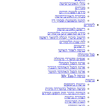
נהלי האוניברסיטה
מכרזים
מידע לשעת חירום
מבקרת האוניברסיטה
תקנון משמעת ופסקי דין
לימודים
רישום לאוניברסיטה
מידע למתעניינים בלימודים
חישוב סיכויי קבלה לתואר ראשון
לוח שנת הלימודים
ידיעונים
כניסה לאזור האישי
סגל ומינהלה
אגפים ומשרדי מינהלה
ארגון הסגל המנהלי
ארגון הסגל האקדמי הבכיר
ארגון הסגל האקדמי הזוטר
כניסה ל-My Tau
נגישות
נגישות בקמפוס
מניעה וטיפול בהטרדה מינית
הנחיות בדבר חוק חופש המידע
הצהרת נגישות
הגנת הפרטיות
תנאי שימוש