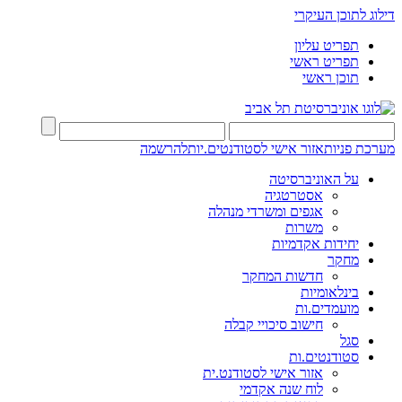
דילוג לתוכן העיקרי
תפריט עליון
תפריט ראשי
תוכן ראשי
מערכת פניות
אזור אישי לסטודנטים.יות
להרשמה
על האוניברסיטה
אסטרטגיה
אגפים ומשרדי מנהלה
משרות
יחידות אקדמיות
מחקר
חדשות המחקר
בינלאומיות
מועמדים.ות
חישוב סיכויי קבלה
סגל
סטודנטים.ות
אזור אישי לסטודנט.ית
לוח שנה אקדמי