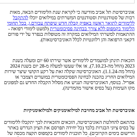
אוניברסיטת תל אביב מודיעה כי לקראת שנת הלימודים הבאה, מאות
רבות של סטודנטיות וסטודנטים המשרתים במילואים יוכלו
להתקבל
ללימודים לתואר ראשון באפיק קבלה חדש שיפתח עבורם.ן, בכל תחומי
הלימוד בקמפוס ללא צורך בבחינה פסיכומטרית
(למעט לימודי רפואה -
ההתאמות למשרתי המילואים במקרה זה מטופלות בנפרד על ידי פורום
דקאני הרפואה והן רלוונטיות לכלל האוניברסיטאות).
הזכאות תינתן למועמדים ללימודים אשר שירתו 60 יום ומעלה בשנת
2023 (החל מה-7.10.23), או אלו שעשו למעלה מ-28 יום בשנת 2024
(החל מה-1.1.24). האוניברסיטה שקלה זאת על רקע הקושי שיצר שירות
המילואים החריג בהכנה לבחינה הפסיכומטרית במועדים דצמבר או
אפריל. בנוסף, האוניברסיטה תנגיש את מסלול הקבלה החדש גם למפונים
מקו העימות (על בסיס אישור מהמדינה).
אוניברסיטת תל אביב מחויבת למילואימניקים ולמילואימניקיות
בהתאם להחלטת האוניברסיטה, הזכאים והזכאיות לכך יתקבלו ללימודים
על בסיס ציוני הבגרות בלבד (כל יחידה תפרסם את הציון הנדרש באתר
הרישום בימים הקרובים). כל תוכנית לימודים בקמפוס תקצה מכסה של