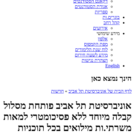
דקאנט הסטודנטים
אגודת הסטודנטים
ספריות
בוגרים.ות
קהל רחב
אירועים
מידע שימושי
אלפון
מפת הקמפוס
לוח שנת הלימודים
מידע לשעת חירום
הצהרת נגישות
English
הינך נמצא כאן
לדף הבית של אוניברסיטת תל אביב
»
חדשות
אוניברסיטת תל אביב פותחת מסלול
קבלה מיוחד ללא פסיכומטרי למאות
משרתי.ות מילואים בכל תוכניות