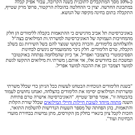
כ-10% מסך המתקבלים לתוכנית בשנה הקרובה, עבור אפיק קבלה
במתכונת החדשה. יצוין כי ההחלטה בהובלת הרקטור, פרופ' מרק שטייף,
התקבלה בתום בחינה מקיפה של הנושא.
באוניברסיטת תל אביב מדגישים כי ההתאמות בקבלה ללימודים הן חלק
מהמחויבות העמוקה של האוניברסיטה למשרתי.ות המילואים בצה"ל
ולהצלחתם בלימודים, והכרה בקושי שנוצר להם בשל השירות גם בשלב
הקבלה, טרם הלימודים. חלק ניכר מהמועמדים ניגשים לבחינות
הפסיכומטרי בדצמבר ואפריל, אך כיוון שהמלחמה נפתחה באוקטובר
ונמשכת גם בחודשים אלו, אזי אותם.ן משרתי.ות מילואים התקשו לגשת
למועד דצמבר וכן את ההכנה למועד אפריל.
"בשנת הלימודים הנוכחית הבטחנו לעשות ככל הניתן כדי שכלל משרתי
ומשרתות המילואים יסיימו את הלימודים בהצלחה, ואנחנו נחושים לעמוד
בהבטחה זו", אומר פרופ' שטייף. "האוניברסיטה אישרה טרם פתיחת
השנה
מתווה מיוחד לטובת חיילות וחיילי המילואים
שכלל שורת הקלות
והתאמות, בהן הפחתה של מספר השעות הנדרשות להשלמת התואר,
הזכות לקבל ציון בינארי בחלק מן הקורסים, מתן גמישות בבחירת מועדי
הבחינות ועוד".