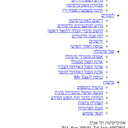
מבקרת האוניברסיטה
תקנון משמעת ופסקי דין
לימודים
רישום לאוניברסיטה
מידע למתעניינים בלימודים
חישוב סיכויי קבלה לתואר ראשון
לוח שנת הלימודים
ידיעונים
כניסה לאזור האישי
סגל ומינהלה
אגפים ומשרדי מינהלה
ארגון הסגל המנהלי
ארגון הסגל האקדמי הבכיר
ארגון הסגל האקדמי הזוטר
כניסה ל-My Tau
נגישות
נגישות בקמפוס
מניעה וטיפול בהטרדה מינית
הנחיות בדבר חוק חופש המידע
הצהרת נגישות
הגנת הפרטיות
תנאי שימוש
אוניברסיטת תל אביב
P.O. Box 39040, Tel Aviv 6997801