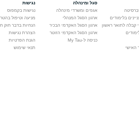
סגל ומינהלה
נגישות
יברסיטה
אגפים ומשרדי מינהלה
נגישות בקמפוס
יינים בלימודים
ארגון הסגל המנהלי
מניעה וטיפול בהטר
י קבלה לתואר ראשון
ארגון הסגל האקדמי הבכיר
הנחיות בדבר חוק ח
ימודים
ארגון הסגל האקדמי הזוטר
הצהרת נגישות
כניסה ל-My Tau
הגנת הפרטיות
 האישי
תנאי שימוש