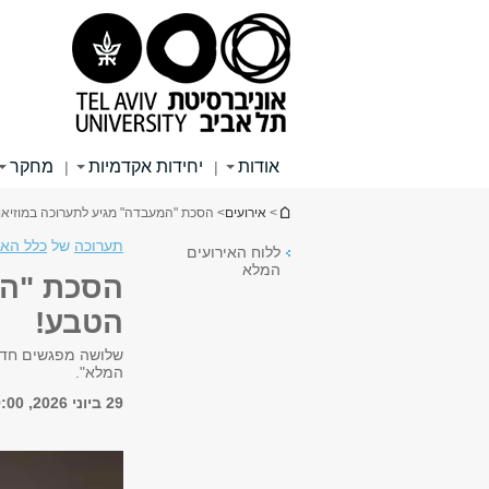
תוכן
תפריט
תפריט
עליון
ראשי
ראשי
אודות
יחידות אקדמיות
מחקר
|
|
הינך נמצא כאן
>
אירועים
> הסכת "המעבדה" מגיע לתערוכה במוזיאו
תערוכה
של
כלל האו
ללוח האירועים
המלא
הסכת "המ
הטבע!
שלושה מפגשים חד-
המלא".
29 ביוני 2026, 19:00