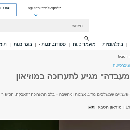
מערכת פ
אלפון
סגל
ספריות
English
חיפוש
בינלאומיות
מועמדים.ות
סטודנטים.ות
בוגרים.ות
תומכ
|
|
|
|
|
ן הטבע!
ניברסיטה
עבדה" מגיע לתערוכה במוזיאון
פעמיים שמשלבים מדע, אמנות ומחשבה – בלב התערוכה "האבקה: הסיפור
מוזיאון הטבע
₪30