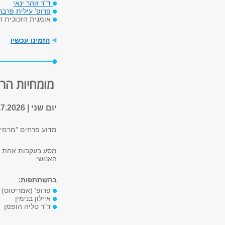
ד"ר זוהר ינאי
פרופ' עילית פרבר
אומנית הזכוכית ד
הזמינו עכשיו
מומחיות הר
יום שני | 20.7.2026 | 19:00
מדוע פרחים "מרמים
מסע בעקבות אחת מ
האנושי.
בהשתתפות:
פרופ' (אמריטוס) 
איילון בנימין
ד"ר טליה הופמן