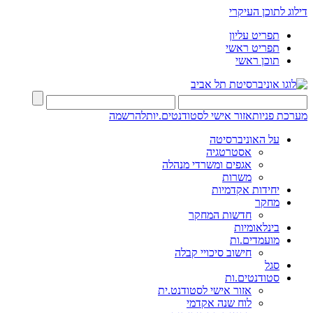
דילוג לתוכן העיקרי
תפריט עליון
תפריט ראשי
תוכן ראשי
מערכת פניות
אזור אישי לסטודנטים.יות
להרשמה
על האוניברסיטה
אסטרטגיה
אגפים ומשרדי מנהלה
משרות
יחידות אקדמיות
מחקר
חדשות המחקר
בינלאומיות
מועמדים.ות
חישוב סיכויי קבלה
סגל
סטודנטים.ות
אזור אישי לסטודנט.ית
לוח שנה אקדמי