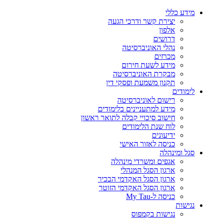
מידע כללי
יצירת קשר ודרכי הגעה
אלפון
דרושים
נהלי האוניברסיטה
מכרזים
מידע לשעת חירום
מבקרת האוניברסיטה
תקנון משמעת ופסקי דין
לימודים
רישום לאוניברסיטה
מידע למתעניינים בלימודים
חישוב סיכויי קבלה לתואר ראשון
לוח שנת הלימודים
ידיעונים
כניסה לאזור האישי
סגל ומינהלה
אגפים ומשרדי מינהלה
ארגון הסגל המנהלי
ארגון הסגל האקדמי הבכיר
ארגון הסגל האקדמי הזוטר
כניסה ל-My Tau
נגישות
נגישות בקמפוס