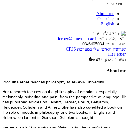
ניווט מהיר:
About me
קורות חיים
English
דואר אלקטרוני:
iferber@tauex.tau.ac.il
טלפון פנימי:
03-6405034
לפרופיל האישי שלי במערכת CRIS
Ilit Ferber
משרד:
גילמן, 432א�
About me
Prof. Ilit Ferber teaches philosophy at Tel-Aviv University.
Her research focuses on the philosophy of emotions, especially
melancholy, suffering and pain, from the perspective of language. Ilit
has published articles on Leibniz, Herder, Freud, Benjamin,
Heidegger, Scholem and Améry. She has also co-edited a book on
the role of moods in philosophy, and two books, in English and
Hebrew, on lament in Gershom Scholem’s thought.
Ferber's book
Philosophy and Melancholy: Benjamin's Early