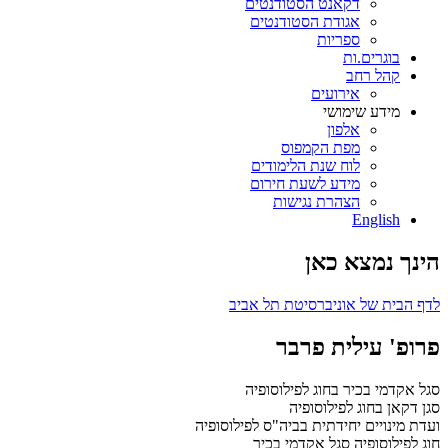
דקאנט הסטודנטים
אגודת הסטודנטים
ספריות
בוגרים.ות
קהל רחב
אירועים
מידע שימושי
אלפון
מפת הקמפוס
לוח שנת הלימודים
מידע לשעת חירום
הצהרת נגישות
English
הינך נמצא כאן
לדף הבית של אוניברסיטת תל אביב
פרופ' עילית פרבר
סגל אקדמי בכיר בחוג לפילוסופיה
סגן דקאן בחוג לפילוסופיה
ועדת מינויים יחידתית בביה"ס לפילוסופיה
חוג לפילוסופיה
סגל אקדמי בכיר