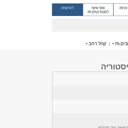
ניות
אזור אישי
להרשמה
לסטודנטים.יות
ים.ות
קהל רחב
|
סטוריה
ואר ועד סגירתו.