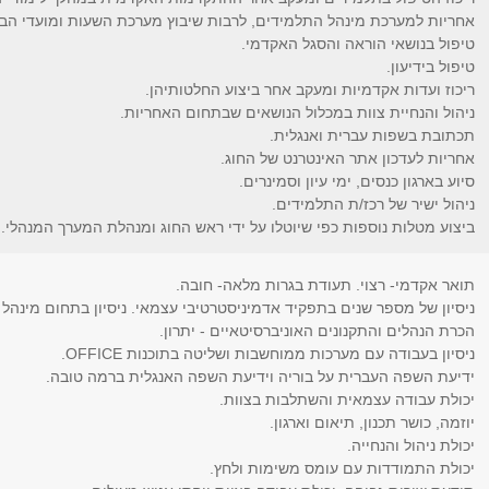
אחריות למערכת מינהל התלמידים, לרבות שיבוץ מערכת השעות ומועדי הבח
טיפול בנושאי הוראה והסגל האקדמי.
טיפול בידיעון.
ריכוז ועדות אקדמיות ומעקב אחר ביצוע החלטותיהן.
ניהול והנחיית צוות במכלול הנושאים שבתחום האחריות.
תכתובת בשפות עברית ואנגלית.
אחריות לעדכון אתר האינטרנט של החוג.
סיוע בארגון כנסים, ימי עיון וסמינרים.
ניהול ישיר של רכז/ת התלמידים.
ביצוע מטלות נוספות כפי שיוטלו על ידי ראש החוג ומנהלת המערך המנהלי.
תואר אקדמי- רצוי. תעודת בגרות מלאה- חובה.
ניסיון של מספר שנים בתפקיד אדמיניסטרטיבי עצמאי. ניסיון בתחום מינהל ת
הכרת הנהלים והתקנונים האוניברסיטאיים - יתרון.
ניסיון בעבודה עם מערכות ממוחשבות ושליטה בתוכנות OFFICE.
ידיעת השפה העברית על בוריה וידיעת השפה האנגלית ברמה טובה.
יכולת עבודה עצמאית והשתלבות בצוות.
יוזמה, כושר תכנון, תיאום וארגון.
יכולת ניהול והנחייה.
יכולת התמודדות עם עומס משימות ולחץ.