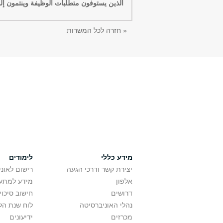
الذين يستوفون متطلّبات الوظيفة وينتمون إلى 
« חזרה לכל המשרות
מידע כללי
לימודים
יצירת קשר ודרכי הגעה
רישום לאונ
אלפון
מידע למתענ
דרושים
חישוב סיכוי
נהלי האוניברסיטה
לוח שנת הל
מכרזים
ידיעונים