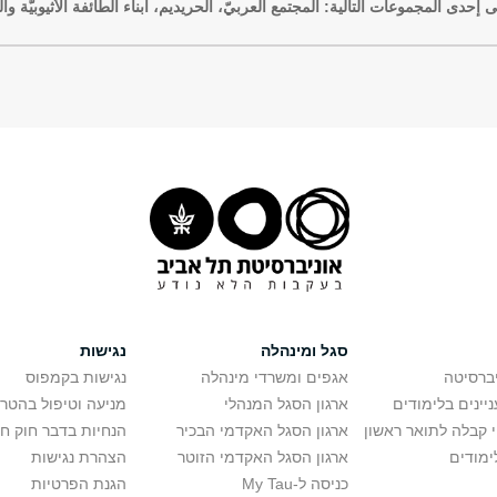
إحدى المجموعات التالية: المجتمع العربيّ، الحريديم، أبناء الطائفة الأثيوبيّة 
סגל ומינהלה
נגישות
יברסיטה
אגפים ומשרדי מינהלה
נגישות בקמפוס
יינים בלימודים
ארגון הסגל המנהלי
מניעה וטיפול בהטר
י קבלה לתואר ראשון
ארגון הסגל האקדמי הבכיר
הנחיות בדבר חוק ח
ימודים
ארגון הסגל האקדמי הזוטר
הצהרת נגישות
כניסה ל-My Tau
הגנת הפרטיות