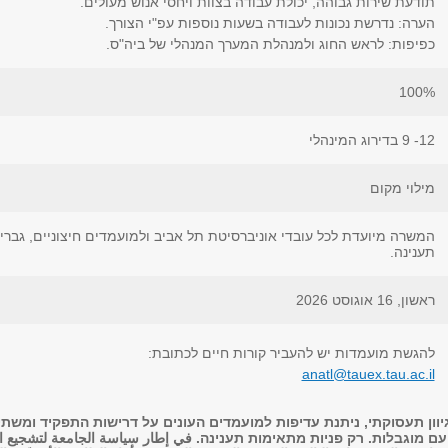
תודעת שירות גבוהה, יכולת עבודה בצוות ויחסי אנוש מעולים.
הערה: נדרשת נכונות לעבודה בשעות נוספות עפ"י הצורך.
כפיפות: לראש החוג ולמנהלת המערך המנהלי של ביה"ס.
100%
12- 9 בדירוג המינהלי
מילוי מקום
המשרה מיועדת לכל עובדי אוניברסיטת תל אביב ולמועמדים חיצוניים, גברי
תענינה.
ראשון, 16 אוגוסט 2026
להגשת מועמדות יש להעביר קורות חיים לכתובת:
anatl@tauex.tau.ac.il
יוון תעסוקתי, ניתנת עדיפות למועמדים העונים על דרישות התפקיד ומשתי
מוגבלות. רק פניות מתאימות תענינה. في إطار سياسة الجامعة لتشجيع التنوّع