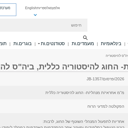
מערכת פ
אלפון
סגל
ספריות
English
חיפוש
בינלאומיות
מועמדים.ות
סטודנטים.ות
בוגרים.ות
תומכ
|
|
|
|
|
יה"ס להיסטוריה
 החוג להיסטוריה כללית, ביה"ס להי
2026/פרסום/JB-1357
מ"מ אחראי/ת מנהלי/ת- החוג להיסטוריה כללית
הפקולטה למדעי הרוח
אחריות לתפעול המנהלי השוטף של החוג, לרבות:
ריכוז הטיפול בתלמידים ומעקב אחר ההתקדמות האקדמית במהלך לימודי הת