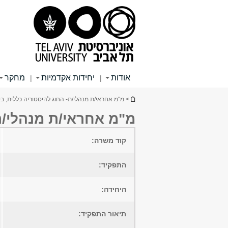
תוכן
תפריט
תפריט
עליון
ראשי
ראשי
אודות
יחידות אקדמיות
מחקר
|
|
הינך נמצא כאן
> מ"מ אחראי/ת מנהלי/ת- החוג להיסטוריה כללית, ב
מ"מ אחראי/ת מנהלי/ת-
קוד משרה:
התפקיד:
היחידה:
תיאור התפקיד: