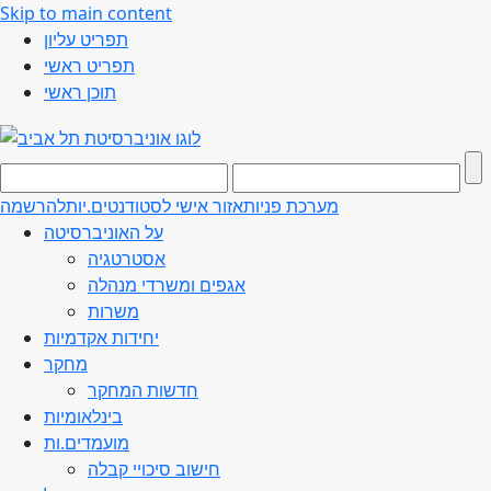
Skip to main content
תפריט עליון
תפריט ראשי
תוכן ראשי
מערכת פניות
אזור אישי לסטודנטים.יות
להרשמה
על האוניברסיטה
אסטרטגיה
אגפים ומשרדי מנהלה
משרות
יחידות אקדמיות
מחקר
חדשות המחקר
בינלאומיות
מועמדים.ות
חישוב סיכויי קבלה