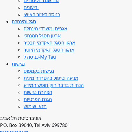
לוח שנת הלימודים
ידיעונים
כניסה לאזור האישי
סגל ומינהלה
אגפים ומשרדי מינהלה
ארגון הסגל המנהלי
ארגון הסגל האקדמי הבכיר
ארגון הסגל האקדמי הזוטר
כניסה ל-My Tau
נגישות
נגישות בקמפוס
מניעה וטיפול בהטרדה מינית
הנחיות בדבר חוק חופש המידע
הצהרת נגישות
הגנת הפרטיות
תנאי שימוש
אוניברסיטת תל אביב
P.O. Box 39040, Tel Aviv 6997801