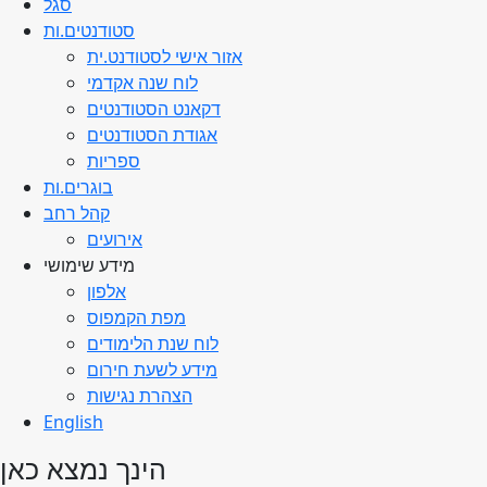
סגל
סטודנטים.ות
אזור אישי לסטודנט.ית
לוח שנה אקדמי
דקאנט הסטודנטים
אגודת הסטודנטים
ספריות
בוגרים.ות
קהל רחב
אירועים
מידע שימושי
אלפון
מפת הקמפוס
לוח שנת הלימודים
מידע לשעת חירום
הצהרת נגישות
English
הינך נמצא כאן