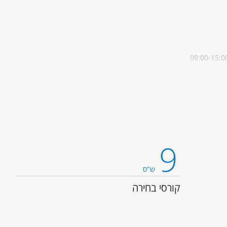
מסלול מובילי מדיניות בדגש מנהיגות מתאים לבעלי ניסיון ניהולי של 5 שנים לפחות בתחומי ניהול ו/או עשייה חברתית משמעותית. במסלול יוע
הקניית ידע והבנה בתהליכים המדיניים, הכלכליים, החברתיים והמשפטיים המשפיעי
/ות, הבוגרים/ות וחברי/ות הסגל, סיורים לימודיים .
 שלושה סמסטרים רצופים כדלקמן: סמסטר א', סמסטר ב' וסמסטר קיץ.
9
ש"ס
קורסי בחירה
 -
לחצו כאן
.