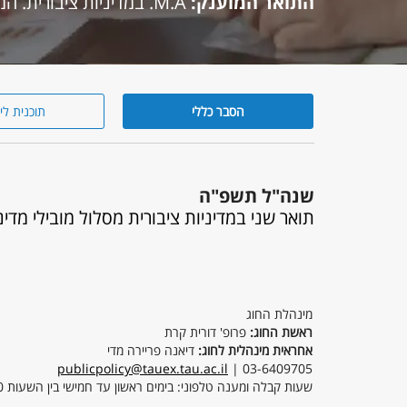
התואר המוענק:
M.A. במדיניות ציבורית. המסלול לא יירשם על גבי התעודה.
הסבר כללי
תוכנית לי
הסבר
כללי
שנה"ל תשפ"ה
תואר שני במדיניות ציבורית מסלול מובילי מדיני
מינהלת החוג
ראשת החוג:
פרופ' דורית קרת
אחראית מינהלית לחוג:
דיאנה פריירה מדי
publicpolicy@tauex.tau.ac.il
| 03-6409705
שעות קבלה ומענה טלפוני: בימים ראשון עד חמישי בין השעות 09:00-15:00