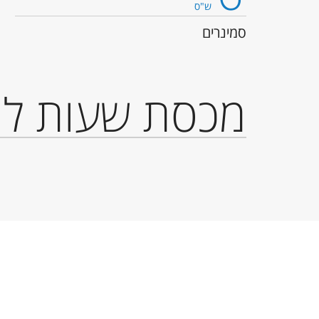
ש"ס
סמינרים
מכסת שעות לת