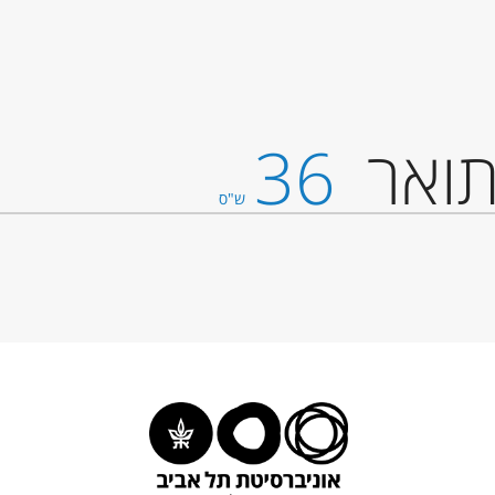
ואר
36
ש"ס