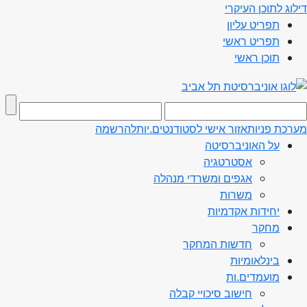
דילוג לתוכן העיקרי
תפריט עליון
תפריט ראשי
תוכן ראשי
מערכת פניות
אזור אישי לסטודנטים.יות
להרשמה
על האוניברסיטה
אסטרטגיה
אגפים ומשרדי מנהלה
משרות
יחידות אקדמיות
מחקר
חדשות המחקר
בינלאומיות
מועמדים.ות
חישוב סיכויי קבלה