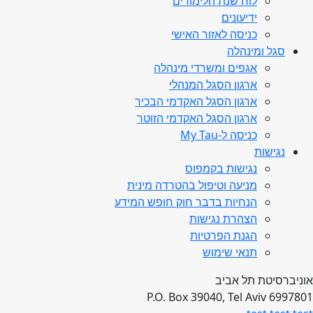
לוח שנת הלימודים
ידיעונים
כניסה לאזור האישי
סגל ומינהלה
אגפים ומשרדי מינהלה
ארגון הסגל המנהלי
ארגון הסגל האקדמי הבכיר
ארגון הסגל האקדמי הזוטר
כניסה ל-My Tau
נגישות
נגישות בקמפוס
מניעה וטיפול בהטרדה מינית
הנחיות בדבר חוק חופש המידע
הצהרת נגישות
הגנת הפרטיות
תנאי שימוש
אוניברסיטת תל אביב
P.O. Box 39040, Tel Aviv 6997801