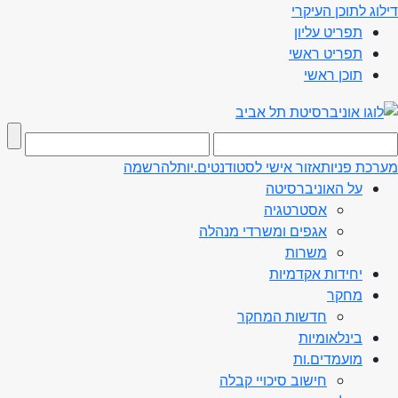
דילוג לתוכן העיקרי
תפריט עליון
תפריט ראשי
תוכן ראשי
מערכת פניות
אזור אישי לסטודנטים.יות
להרשמה
על האוניברסיטה
אסטרטגיה
אגפים ומשרדי מנהלה
משרות
יחידות אקדמיות
מחקר
חדשות המחקר
בינלאומיות
מועמדים.ות
חישוב סיכויי קבלה