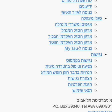
לוח שנת הלימודים
ידיעונים
כניסה לאזור האישי
סגל ומינהלה
אגפים ומשרדי מינהלה
ארגון הסגל המנהלי
ארגון הסגל האקדמי הבכיר
ארגון הסגל האקדמי הזוטר
כניסה ל-My Tau
נגישות
נגישות בקמפוס
מניעה וטיפול בהטרדה מינית
הנחיות בדבר חוק חופש המידע
הצהרת נגישות
הגנת הפרטיות
תנאי שימוש
אוניברסיטת תל אביב
P.O. Box 39040, Tel Aviv 6997801