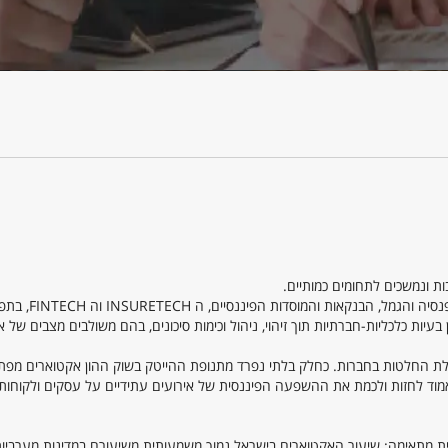
ת ונמשכים לתחומים כמותיים.
בוגרי המסלול משתלבים כמנהלים ואקטוארים בענפי הבי
ות כלכליות-חברתיות תוך זיהוי, ניהול וכימות סיכונים, בהם משולבים מצבים של אי 
לת החלטות בחברות. כחלק בלתי נפרד מתנופת ההייטק בשוק ההון אקטוארים מפת
 מתאימה: שיעור האקטוארים בישראל נמוך משמעותית משיעורם במדינות מערביות