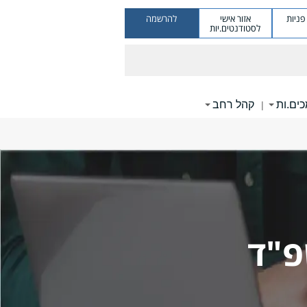
ניות
אזור אישי
להרשמה
לסטודנטים.יות
ים.ות
קהל רחב
|
פ"ד