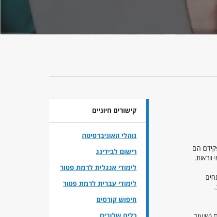
קישורים חיוניים
נוהלי האוניברסיטה
טוח, הפנסיה והגמל, הבנקאות והמוסדות הפיננסיים, ה INSURETECH וה FINTECH, בתפקידם הם
רישום לבידינג
וודאות.
לימודי אנגלית לרמת פטור
חים
לימודי עברית לרמת פטור
חיפוש קורסים
כלים שלובים
 (שיעור