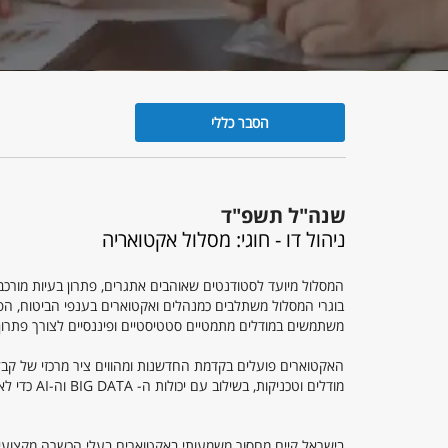
הסבר כללי
הסבר
כללי
שנה"ל תשפ"ד
ניהול דו - חוגי: מסלול אקטואריה
המסלול מיועד לסטודנטים שאוהבים אתגרים, פתרון בעיות מורכבו
משתמשים במודלים מתמטיים סטטיסטיים ופיננסיים לצורך פתרון בעי
האקטוארים פועלים בקדמת החדשנות ומהווים ציר מרכזי של קב
מודלים וטכניקות, בשילוב עם יכולות ה- BIG DATA וה-AI כדי לאמוד לחזות ולכמת את ההשפעה הפיננסית של אירועים עתידיים על עסקים ולקוחות.
בישראל קיים מחסור משמעותי באקטוארים בעלי הכשרה מקצועית