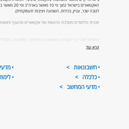
האקטוארים בי
לגובה שכר, עניין, בכירות, השפעה ויציבות תעסוקתית).
תכנית הלימודים משלבת הרצאות של אקטוארים מהענף וחושפת
המסלול מוכר ע"י אגודת האקטוארים בישראל. במסגרת המסלול ת
קרא עוד
שנים באקטואריה, יקנו לכם מעמד של אנליסט אקטוארי באגוד
באגודת האקטוארים בישראל (F.IL.A.A).
חשבונאות
מדעים
* לתלמידי.ות פעילים.ות במסלול אקטואריה בשנה א' תוענק מל
בסיומו.
כלכלה
לימוד
מדעי המחשב