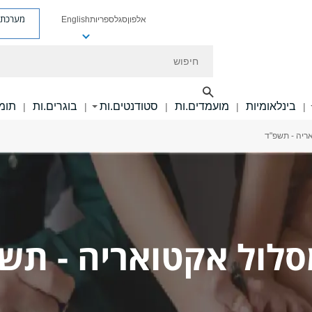
מערכת פ
אלפון
סגל
ספריות
English
חיפוש
בינלאומיות
מועמדים.ות
סטודנטים.ות
בוגרים.ות
תומכ
|
|
|
|
|
ואריה - תשפ"ד
 מסלול אקטואריה - תש